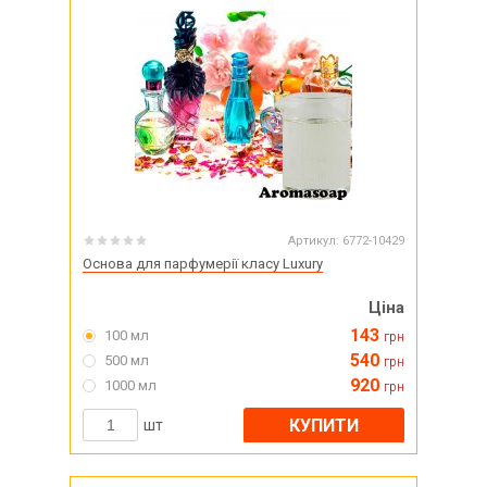
Артикул:
6772-10429
Основа для парфумерії класу Luxury
Ціна
143
100 мл
грн
540
500 мл
грн
920
1000 мл
грн
КУПИТИ
шт