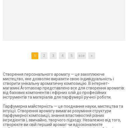
1
2
3
4
5
все
»
Створення персонального аромату — це захоплююче
мистецтво, яке дозволяє виразити свою індивідуальність і
створити унікальну ароматичну композицію. В інтернет-
магазині Aromasoap представлено все для створення ароматів:
від базових компонентів і ефірних олій до професійних
інструментів та матеріалів для парфумерії ручної роботи.
Парфумерна майстерність — це поєднання науки, мистецтва та
інтуїції. Створення аромату вимагає розуміння структури
парфумерної композиції, знання властивостей різних
інгредієнтів і, звичайно, творчого підходу. Незалежно від того,
створюєте ви свій перший аромат чи вдосконалюєте