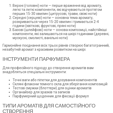
Верхні (головні) ноти — перше враження від аромату,
легкі та леткі компоненти, які відчуваються протягом
перших 15-30 хвилин (цитрусові, трави, свіжі ноти)
Середні (серцеві) ноти — основна тема аромату,
розкривається через 15-20 хвилин і тримається 2-4
години (квіткові, фруктові, пряні ноти)
Базові (шлейфові) ноти — основа композиції, найстійкіші
компоненти, які залишаються на шкірі годинами (деревні,
мускусні, смолисті, ванільні ноти)
Гармонійне поєднання всіх трьох рівнів створює багатогранний,
незабутній аромат з красивим розвитком на шкірі.
ІНСТРУМЕНТИ ПАРФУМЕРА
Для професійного підходу до створення ароматів вам
знадобляться спеціальні інструменти:
Точні ваги або піпетки для дозування компонентів
Скляні флакони темного скла для зберігання композицій
Тестові смужки (блоттери) для оцінки ароматів
Органайзер для зразків та записів
Парфумерний щоденник для фіксації формул
ТИПИ АРОМАТІВ ДЛЯ САМОСТІЙНОГО
СТВОРЕННЯ