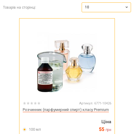
10
Товарів на сторінці:
Артикул:
6771-10426
Розчинник (парфумерний спирт) класу Premium
Ціна
55
100 мл
грн