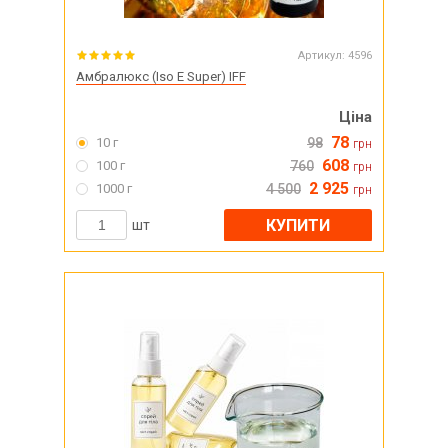
Артикул:
4596
Амбралюкс (Iso E Super) IFF
Ціна
78
10 г
98
грн
608
100 г
760
грн
2 925
1000 г
4 500
грн
КУПИТИ
шт