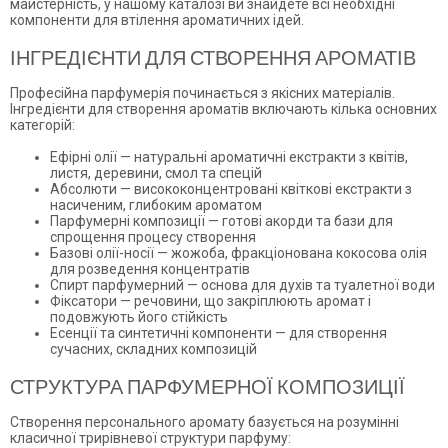
майстерність, у нашому каталозі ви знайдете всі необхідні
компоненти для втілення ароматичних ідей.
ІНГРЕДІЄНТИ ДЛЯ СТВОРЕННЯ АРОМАТІВ
Професійна парфумерія починається з якісних матеріалів.
Інгредієнти для створення ароматів включають кілька основних
категорій:
Ефірні олії — натуральні ароматичні екстракти з квітів,
листя, деревини, смол та спецій
Абсолюти — висококонцентровані квіткові екстракти з
насиченим, глибоким ароматом
Парфумерні композиції — готові акорди та бази для
спрощення процесу створення
Базові олії-носії — жожоба, фракціонована кокосова олія
для розведення концентратів
Спирт парфумерний — основа для духів та туалетної води
Фіксатори — речовини, що закріплюють аромат і
подовжують його стійкість
Есенції та синтетичні компоненти — для створення
сучасних, складних композицій
СТРУКТУРА ПАРФУМЕРНОЇ КОМПОЗИЦІЇ
Створення персонального аромату базується на розумінні
класичної трирівневої структури парфуму: