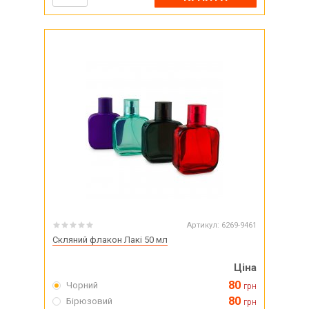
Артикул:
6269-9461
Скляний флакон Лакі 50 мл
Ціна
80
Чорний
грн
80
Бірюзовий
грн