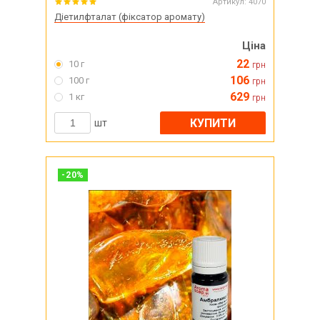
Артикул:
4070
Діетилфталат (фіксатор аромату)
Ціна
22
10 г
грн
106
100 г
грн
629
1 кг
грн
КУПИТИ
шт
-
20
%