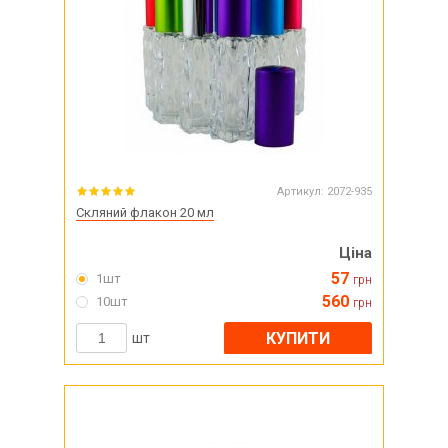
Артикул:
2072-935
Скляний флакон 20 мл
Ціна
57
1шт
грн
560
10шт
грн
КУПИТИ
шт