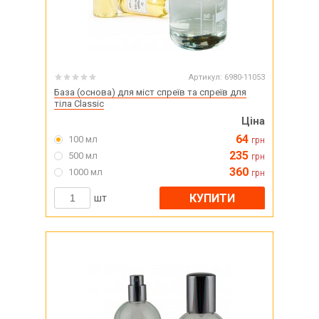
Артикул:
6980-11053
База (основа) для міст спреїв та спреїв для
тіла Classic
Ціна
64
100 мл
грн
235
500 мл
грн
360
1000 мл
грн
КУПИТИ
шт