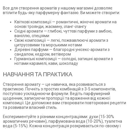
Все для створення ароматів у нашому магазині дозволяє
втілити будь-яку парфумерну фантазію. Ви можете створити:
Квіткові композиції — романтичні, жіночні аромати на
основі троянди, жасмину, іланг-ілангу
Східні аромати — глибокі, чуттєві парфуми з амбою,
ваніллю, спеціями
Свіжі композиції — легкі, пожвавлюючі аромати з
цитрусовими та морськими нотами
Деревні парфуми — благородні унісекс-аромати з
сандалом, кедром, ветівером
Гурманські композиції — солодкі, затишні аромати з
нотами карамелі, кави, шоколаду
НАВЧАННЯ ТА ПРАКТИКА
Створення аромату — це навичка, яка розвивається з
практикою. Почніть з простих комбінацій з 3-5 компонентів,
поступово ускладнюючи формули. Ведіть парфумерний
щоденник, записуючи пропорції та враження від кожної
композиції. Це допоможе вам створювати повторювані рецепти
та розвивати власний стиль.
Експериментуйте з різними концентраціями: духи (15-30%
ароматичних речовин), парфумована вода (10-20%), туалетна
вода (5-15%). Кожна концентрація розкривається по-своєму і