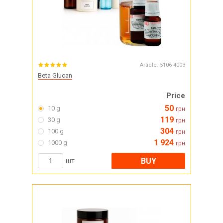
Article:
5106-4003
Beta Glucan
Price
50
10 g
грн
119
30 g
грн
304
100 g
грн
1 924
1000 g
грн
BUY
шт