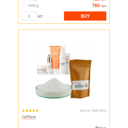
765
1000 g
грн
BUY
шт
Article:
4082-3016
Caffeine