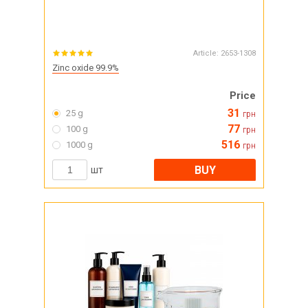
Article:
2653-1308
Zinc oxide 99.9%
Price
31
25 g
грн
77
100 g
грн
516
1000 g
грн
BUY
шт