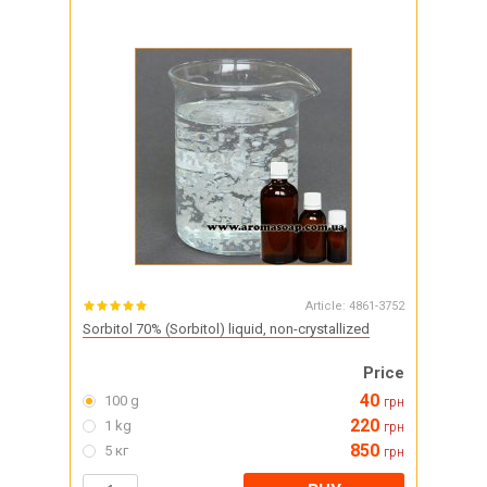
Article:
4861-3752
Sorbitol 70% (Sorbitol) liquid, non-crystallized
Price
40
100 g
грн
220
1 kg
грн
850
5 кг
грн