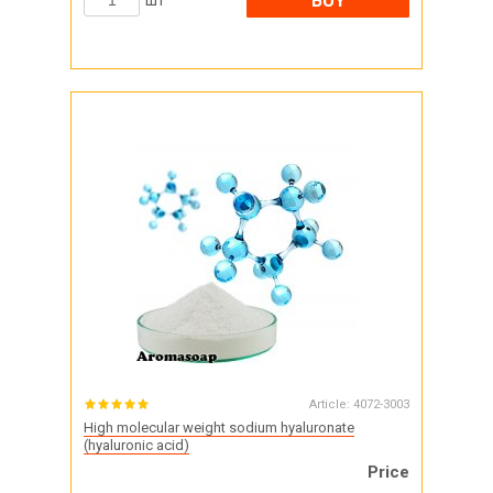
BUY
шт
Article:
4072-3003
High molecular weight sodium hyaluronate
(hyaluronic acid)
Price