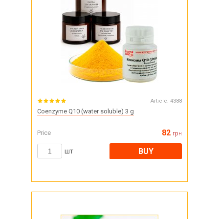
Article:
4388
Coenzyme Q10 (water soluble) 3 g
82
Price
грн
BUY
шт