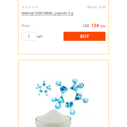
Article:
6733
Matrixyl 3000 MBAL peptide 5 g
134
Price
158
грн
BUY
шт