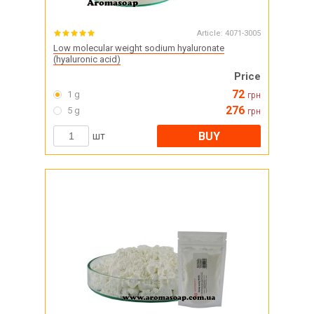
Article:
4071-3005
Low molecular weight sodium hyaluronate
(hyaluronic acid)
Price
72
1 g
грн
276
5 g
грн
BUY
шт