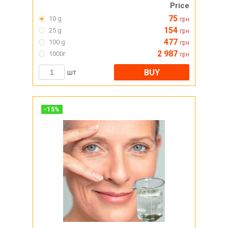
Price
75
10 g
грн
154
25 g
грн
477
100 g
грн
2 987
1000г
грн
BUY
шт
-
15
%