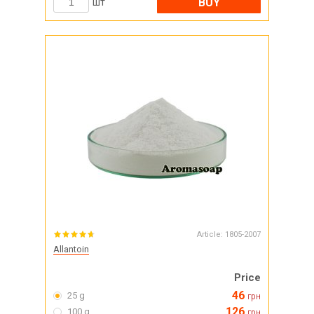
BUY
шт
Article:
1805-2007
Allantoin
Price
46
25 g
грн
126
100 g
грн