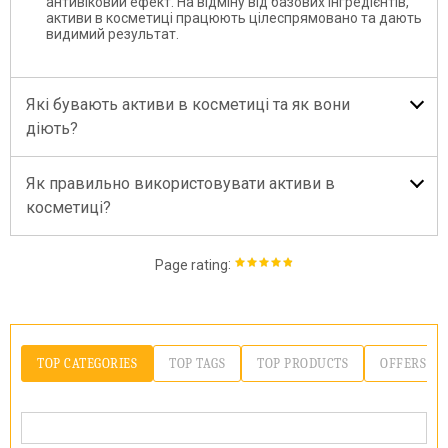
антивіковий ефект. На відміну від базових інгредієнтів,
активи в косметиці працюють цілеспрямовано та дають
видимий результат.
Які бувають активи в косметиці та як вони
діють?
Як правильно використовувати активи в
косметиці?
:
Page rating
TOP CATEGORIES
TOP TAGS
TOP PRODUCTS
OFFERS