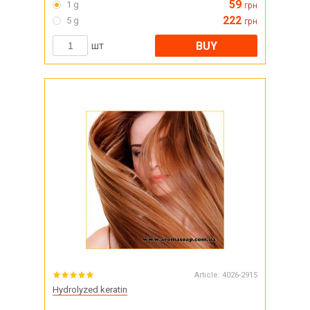
59
1 g
грн
222
5 g
грн
BUY
шт
Article:
4026-2915
Hydrolyzed keratin