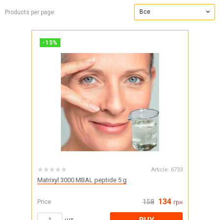
Все
Products per page:
-
15
%
Article:
6733
Matrixyl 3000 MBAL peptide 5 g
134
Price
158
грн