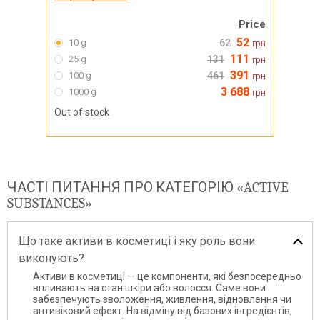
Price
52
10 g
62
грн
111
25 g
131
грн
391
100 g
461
грн
3 688
1000 g
грн
Out of stock
ЧАСТІ ПИТАННЯ ПРО КАТЕГОРІЮ «ACTIVE
SUBSTANCES»
Що таке активи в косметиці і яку роль вони
виконують?
Активи в косметиці — це компоненти, які безпосередньо
впливають на стан шкіри або волосся. Саме вони
забезпечують зволоження, живлення, відновлення чи
антивіковий ефект. На відміну від базових інгредієнтів,