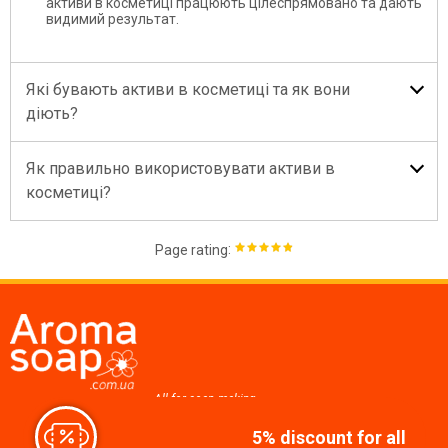
активи в косметиці працюють цілеспрямовано та дають
видимий результат.
Які бувають активи в косметиці та як вони
діють?
Як правильно використовувати активи в
косметиці?
:
Page rating
All for soap making,
cosmetics, candles
5% discount for all