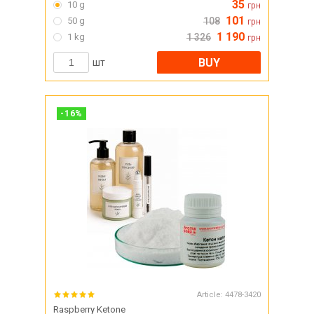
35
10 g
грн
101
50 g
108
грн
1 190
1 kg
1 326
грн
BUY
шт
-
16
%
Article:
4478-3420
Raspberry Ketone