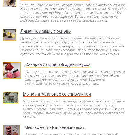
Сиять, как солнце или, как звезда решать вам! Но сиять однозначно.
Вы же знаете, что от бликов всегда появляется улыбка. А от улыбки
станет всем светлей) Это работает, как отражение в зеркале. Вы
светите и вам свет возвращается. Вы даете добро и с вами по-
доброму. Вы радуетесь и вам эта радость возвращается.
Лимонное мыло с основы
Думаю, это прекрасный вариант на лето. Не правда ли? В такие
знойные дни хочется прохлады, свежести и чистоты. А такой
кусочек мыла с ароматом цитруса с радостью вам поможет летом.
Приятные ощущения гарантированы после использования. Оно
будет как глоток свежего воздуха после тяжелого, жаркого дня.
Сахарный скраб «Ягодный мусс»
Сахар употреблять очень вредно для организма, говорят ученые.
А вот скрабы с него выходят просто волшебные. Отшлифуют
вашу кожу и омолодят ее так как нужно. Вариантов
приготовления есть несколько, о них расскажу.
Мыло натуральное со спирулиной
Что такое Спирулина и с чем ее едят? Да ее кушают как пищевую
добавку, так как она богата на микроэлементы, витамины и
аминокислоты. Спирулина – это вид водорослей, растущий возле
озер, который имеет насыщенный цвет зеленого или бирюзового
оттенка.
Мыло с нуля «Касание шелка»
Что может быть нежнее шелка, нежно касающегося легкой