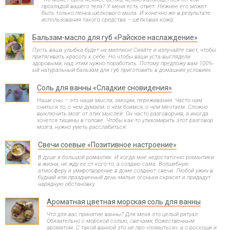
прохладой вашего тела? У меня есть ответ. Нежнее его может
быть только пенка шелкового мыла. И конечно же в результате
использования такого средства – шелковая кожа.
Бальзам-масло для губ «Райское наслаждение»
Пусть ваша улыбка будет на миллион! Сияйте и излучайте свет, чтобы
притягивать красоту к себе. Но чтобы ваши уста выглядели
здоровыми, над этим нужно поработать. Потому предложу вам 100%-
ый натуральный бальзам для губ приготовить в домашних условиях.
Соль для ванны «Сладкие сновидения»
Наши сны – это наши мысли, эмоции, переживания. Часто нам
сниться то, о чем думаем, о чем боимся, о чем мечтаем. Сложно
выключить мозг от этих мыслей. Он часто разговорчив, а иногда
хочется тишины в голове. Чтобы как-то утихомирить этот разговор
мозга, нужно уметь расслабиться.
Свечи соевые «Позитивное настроение»
В душе я большой романтик. И когда мне недостаточно романтики
в жизни, не жду ее от кого-то, а создаю сама. Волшебную
атмосферу и умиротворение в доме создают свечи. Любой ужин в
будний или праздничный день милые огоньки скрасят и придадут
нарядную обстановку
Ароматная цветная морская соль для ванны
Что для вас принятие ванны? Для меня это целый ритуал.
Обязательно с морской солью, свечами, божественным
ароматом. С такой ванной это не про «помыться», а о роскоши и