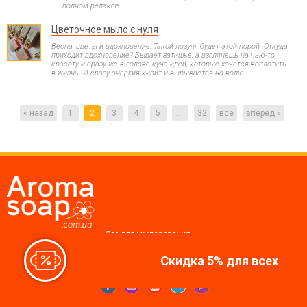
полном релаксе.
Цветочное мыло с нуля
Весна, цветы и вдохновение! Такой лозунг будет этой порой. Откуда
приходит вдохновение? Бывает затишье, а взглянешь на чью-то
красоту и сразу же в голове куча идей, которые хочется воплотить
в жизнь. И сразу энергия кипит и вырывается на волю.
« назад
1
2
3
4
5
...
32
все
вперёд »
Все для мыловарения,
косметики, свечей
Скидка 5% для всех
Мы в соцсетях: