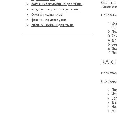
Свечи из
пакеты упаковочные для мыла
типов св
водорастворимый краситель
бумага тишью киев
Основны
флакончик для духов
Оч
силикон формы для мыла
не
Пр
Яр
Дл
Бе
Эк
Эс
КАК 
Воск пче
Основные
Пл
Ис
За
Да
Не
Мо