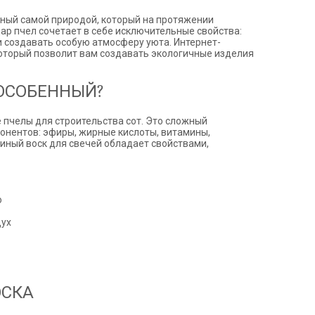
Пасха
нный самой природой, который на протяжении
ЧЕРНАЯ ПЯТНИЦА!!!
ар пчел сочетает в себе исключительные свойства:
Хеллоуин (Halloween)
и создавать особую атмосферу уюта. Интернет-
оторый позволит вам создавать экологичные изделия
 ОСОБЕННЫЙ?
 пчелы для строительства сот. Это сложный
онентов: эфиры, жирные кислоты, витамины,
иный воск для свечей обладает свойствами,
о
дух
ОСКА