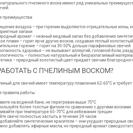
 натурального пчелиного воска имеют ряд уникальных преимущест
ечей.
е преимущества:
ищение воздуха – при горении выделяются отрицательные ионы, к
приятные запахи
иродный аромат – нежный медовый запах без добавления синтети
кое пламя – горит ярче других восков, создавая теплый золотистый
ительное горение – горит на 30-50% дольше парафиновых свечей
зопасность здоровья – не вызывает аллергий, головной боли, раз
ологичность – полностью натуральный и биоразлагаемый материа
тетика – природный золотистый цвет придает свечам благородног
РАБОТАТЬ С ПЧЕЛИНЫМ ВОСКОМ?
линый для свечей имеет температуру плавления 62-65°C и требует
 правила работы:
авите на водяной бане, не перегревая выше 75°C
пользуйте более толстые фитили по сравнению с другими восками
ливайте при температуре 65-70°C для избежания трещин
йте свече полностью застыть в течение 24 часов
 добавляйте синтетические красители – они ухудшат природные св
жно добавлять эфирные масла, но природный аромат самодостат