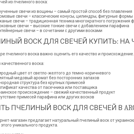
чей из пчелиного воска:
рученные свечи из вощины – самый простой способ без плавления
рмовые свечи – классические конусы, цилиндры, фигурные формы
каные свечи – традиционная техника многократного погружения 
рковные свечи – высокие тонкие свечи с добавлением парафина
нтейнерные свечи – в сочетании с другими восками
ИНЫЙ ВОСК ДЛЯ СВЕЧЕЙ КУПИТЬ: НА 
ре пчелиного воска важно оценить его качество и происхождение.
 качественного воска:
иродный цвет от светло-желтого до темно-коричневого
иятный медовый аромат без посторонних запахов
нородная структура без крупных примесей
ртификат качества от пасечника или поставщика
раинское происхождение – свежий качественный продукт
сутствие примесей парафина или других восков
ТЬ ПЧЕЛИНЫЙ ВОСК ДЛЯ СВЕЧЕЙ В AR
рнет-магазин предлагает натуральный пчелиный воск от украинск
 этого уникального продукта.