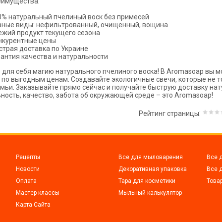
еимущества:
0% натуральный пчелиный воск без примесей
зные виды: нефильтрованный, очищенный, вощина
ежий продукт текущего сезона
нкурентные цены
страя доставка по Украине
рантия качества и натуральности
 для себя магию натурального пчелиного воска! В Aromasoap вы 
 по выгодным ценам. Создавайте экологичные свечи, которые не т
мьи. Заказывайте прямо сейчас и получайте быструю доставку нат
ность, качество, забота об окружающей среде – это Aromasoap!
:
Рейтинг страницы
Рецепты
Все для мыловарения
Все 
Новости
Декоративная упаковка
Все 
Оплата
Тара для косметики
Това
Мастер-классы
Мыльный калькулятор
Карта Сайта