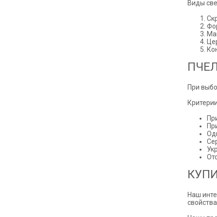
Виды све
Ск
Фо
Ма
Це
Ко
ПЧЕЛ
При выбо
Критерии
Пр
Пр
Од
Се
Ук
От
КУПИ
Наш инте
свойства