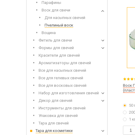
Парафины
Набор 
Дерев
Воск для свечи
Для насыпных свечей
Пчелиный воск
Вощина
Фитиль для свечи
Формы для свечей
Красители для свечей
Сухоцветы
Ароматизаторы для свечей
Инвен
Глиттеры
Все для насыпных свечей
Допол
Игрушки для заливки в мыло
Все для гелевых свечей
Все для восковых свечей
Воск 
(плас
Набор для изготовления свечей
Декор для свечей
Щелоч
50 
Мыло 
Инструменты для свечей
200
Упаковка для свечей
1 к
Тара для свечей
Тара для косметики