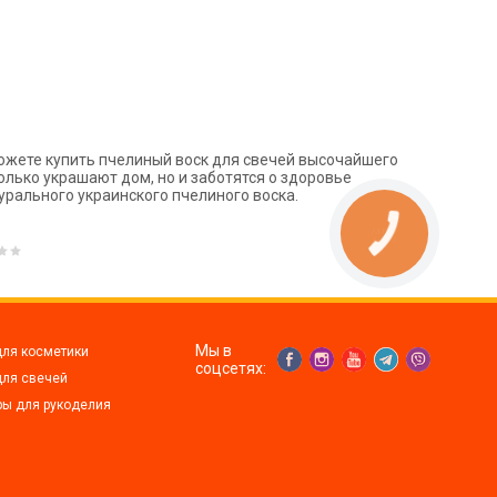
можете купить пчелиный воск для свечей высочайшего
олько украшают дом, но и заботятся о здоровье
урального украинского пчелиного воска.
Мы в
для косметики
соцсетях:
для свечей
ры для рукоделия