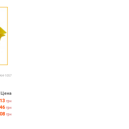
Все для изготовления духов
Все для аромасаше и аромадифузоров
Украина
Тара для косметики оптом
Мыльная основа оптом
Базовые масла жидкие и баттеры оптом
Основы для скраба
Травы для мыла
964-1057
Глина косметическая
Цена
13
грн
8 марта
46
грн
День Св. Валентина!
08
грн
Новый год
1 октября День защитников и защитниц
Украины