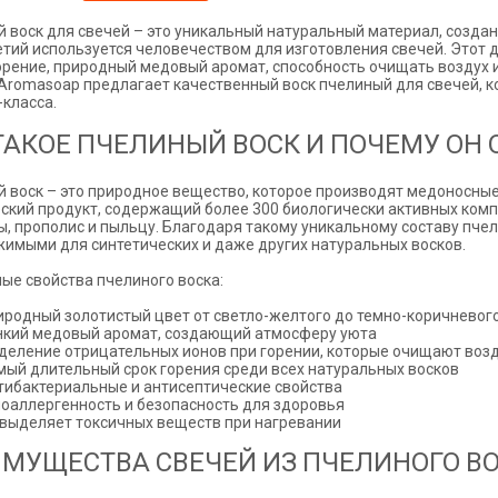
 воск для свечей – это уникальный натуральный материал, созда
тий используется человечеством для изготовления свечей. Этот д
орение, природный медовый аромат, способность очищать воздух 
Aromasoap предлагает качественный воск пчелиный для свечей, к
класса.
ТАКОЕ ПЧЕЛИНЫЙ ВОСК И ПОЧЕМУ ОН
 воск – это природное вещество, которое производят медоносные
ский продукт, содержащий более 300 биологически активных комп
, прополис и пыльцу. Благодаря такому уникальному составу пчел
имыми для синтетических и даже других натуральных восков.
ые свойства пчелиного воска:
иродный золотистый цвет от светло-желтого до темно-коричневог
нкий медовый аромат, создающий атмосферу уюта
деление отрицательных ионов при горении, которые очищают воз
мый длительный срок горения среди всех натуральных восков
тибактериальные и антисептические свойства
поаллергенность и безопасность для здоровья
 выделяет токсичных веществ при нагревании
МУЩЕСТВА СВЕЧЕЙ ИЗ ПЧЕЛИНОГО В