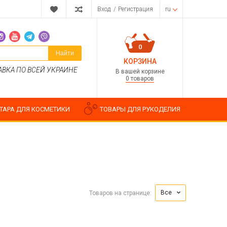
Вход
/
Регистрация
ru
0
Найти
КОРЗИНА
АВКА ПО ВСЕЙ УКРАИНЕ
В вашей корзине
0 товаров
ТАРА ДЛЯ КОСМЕТИКИ
ТОВАРЫ ДЛЯ РУКОДЕЛИЯ
Парфюмерные композиции
Косметические отдушки
Все
Товаров на странице:
Пищевые ароматизаторы
Водорастворимые отдушки
ия