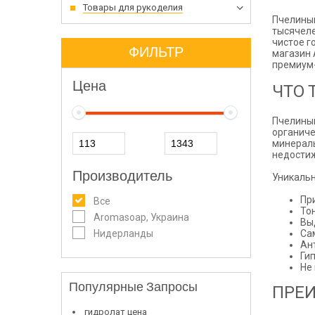
Товары для рукоделия
Пчелиный
тысячеле
чистое г
ФИЛЬТР
магазин 
премиум-
Цена
ЧТО 
Пчелиный
органиче
минералы
недостиж
Производитель
Уникальн
Пр
Все
То
Aromasoap, Украина
Вы
Нидерланды
Са
Ан
Ги
Не
Популярные Запросы
ПРЕИ
гидролат цена