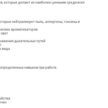
в, которые делают их наиболее ценными среди всех
оторые нейтрализуют пыль, аллергены, токсины и
ческих ароматизаторов
 свет
дражения дыхательных путей
л
о вида
 определенных навыков при работе.
ойства
очен