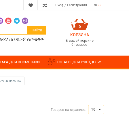
Вход
/
Регистрация
ru
0
Найти
КОРЗИНА
АВКА ПО ВСЕЙ УКРАИНЕ
В вашей корзине
0 товаров
ТАРА ДЛЯ КОСМЕТИКИ
ТОВАРЫ ДЛЯ РУКОДЕЛИЯ
ентный порошок
Парфюмерные композиции
Косметические отдушки
10
Товаров на странице:
Пищевые ароматизаторы
Водорастворимые отдушки
ия