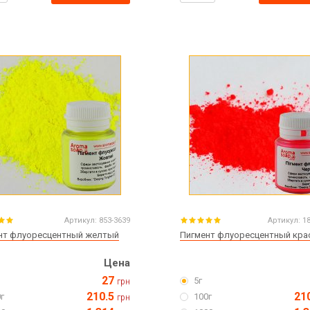
Артикул:
853-3639
Артикул:
1
нт флуоресцентный желтый
Пигмент флуоресцентный кра
Цена
27
5г
грн
210.5
21
г
100г
грн