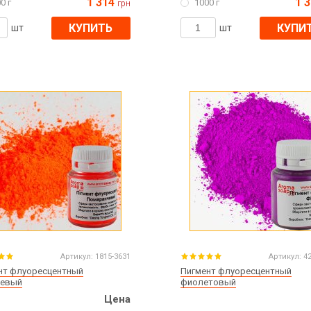
1 314
1 
0 г
1000 г
грн
КУПИТЬ
КУПИ
шт
шт
Артикул:
1815-3631
Артикул:
4
нт флуоресцентный
Пигмент флуоресцентный
евый
фиолетовый
Цена