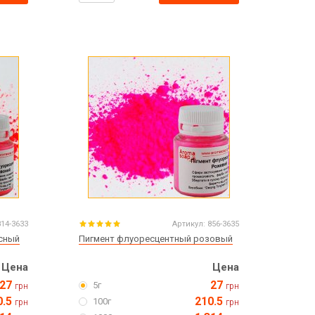
814-3633
Артикул:
856-3635
сный
Пигмент флуоресцентный розовый
Цена
Цена
27
27
5г
грн
грн
0.5
210.5
100г
грн
грн