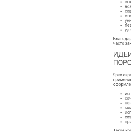
вы
во
со
ст
ун
бе
уд
Благодар
часто за
ИДЕИ
ПОР
Ярко окр
применяю
оформлен
ис
со
на
ко
ис
со
пр
Такие кр