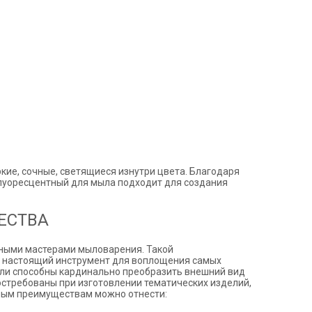
кие, сочные, светящиеся изнутри цвета. Благодаря
флуоресцентный для мыла подходит для создания
ЕСТВА
ными мастерами мыловарения. Такой
а настоящий инструмент для воплощения самых
ели способны кардинально преобразить внешний вид
стребованы при изготовлении тематических изделий,
вным преимуществам можно отнести: