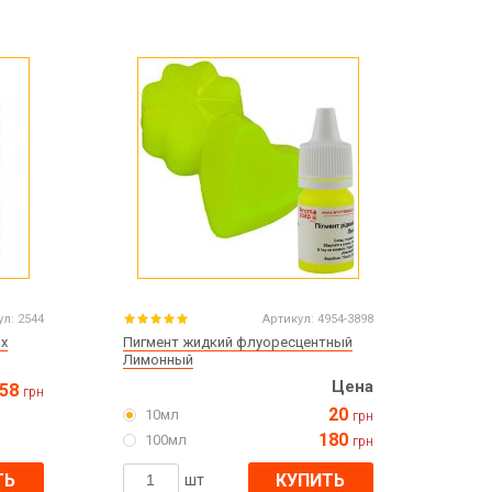
Пасха
ЧЕРНАЯ ПЯТНИЦА!!!
Хеллоуин (Halloween)
ул:
2544
Артикул:
4954-3898
ых
Пигмент жидкий флуоресцентный
Лимонный
Цена
58
грн
20
10мл
грн
180
100мл
грн
ТЬ
КУПИТЬ
шт