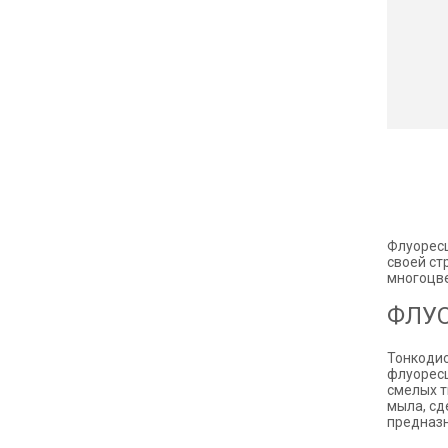
Флуоресц
своей ст
многоцве
ФЛУ
Тонкоди
флуоресц
смелых т
мыла, сд
предназн