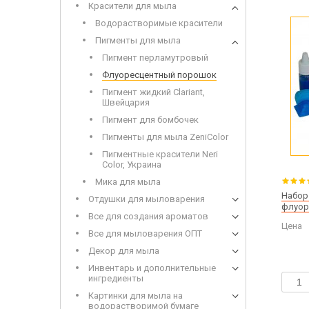
Красители для мыла
Набор 
Дерев
Водорастворимые красители
Пигменты для мыла
Пигмент перламутровый
Флуоресцентный порошок
Пигмент жидкий Clariant,
Швейцария
Пигмент для бомбочек
Пигменты для мыла ZeniColor
Сухоцветы
Инвен
Глиттеры
Пигментные красители Neri
Допол
Color, Украина
Игрушки для заливки в мыло
Мика для мыла
Набор
Отдушки для мыловарения
флуор
Все для создания ароматов
Цена
Щелоч
Все для мыловарения ОПТ
Мыло 
Декор для мыла
Инвентарь и дополнительные
ингредиенты
Картинки для мыла на
водорастворимой бумаге