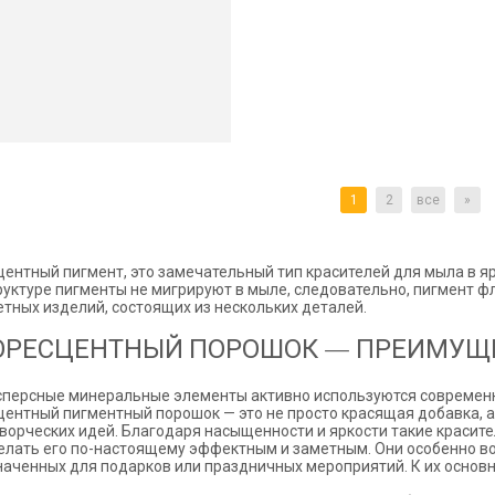
1
2
все
»
ентный пигмент, это замечательный тип красителей для мыла в яр
руктуре пигменты не мигрируют в мыле, следовательно, пигмент 
тных изделий, состоящих из нескольких деталей.
ОРЕСЦЕНТНЫЙ ПОРОШОК — ПРЕИМУЩ
сперсные минеральные элементы активно используются современ
ентный пигментный порошок — это не просто красящая добавка, 
ворческих идей. Благодаря насыщенности и яркости такие красит
елать его по-настоящему эффектным и заметным. Они особенно во
аченных для подарков или праздничных мероприятий. К их осно