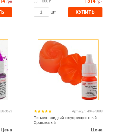
314
1 314
1000 г
грн
грн
ТЬ
КУПИТЬ
шт
288-3629
Артикул:
4949-3888
Пигмент жидкий флуоресцентный
Оранжевый
Цена
Цена