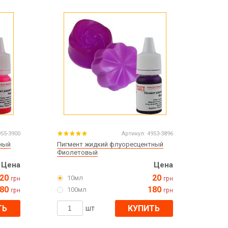
Все для изготовления духов
Все для аромасаше и аромадифузоров
Украина
Тара для косметики оптом
Мыльная основа оптом
Базовые масла жидкие и баттеры оптом
Основы для скраба
Травы для мыла
955-3900
Артикул:
4953-3896
Глина косметическая
ный
Пигмент жидкий флуоресцентный
Фиолетовый
Цена
Цена
20
20
10мл
грн
грн
8 марта
80
180
100мл
грн
грн
День Св. Валентина!
Новый год
ТЬ
КУПИТЬ
шт
1 октября День защитников и защитниц
Украины