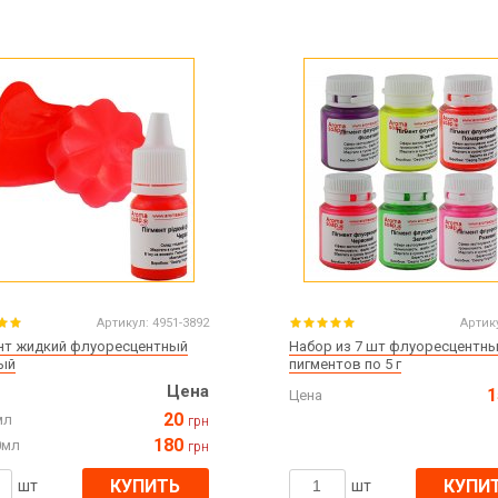
Артикул:
4951-3892
Артик
нт жидкий флуоресцентный
Набор из 7 шт флуоресцентн
ый
пигментов по 5 г
Цена
1
Цена
20
мл
грн
180
0мл
грн
КУПИТЬ
КУПИ
шт
шт