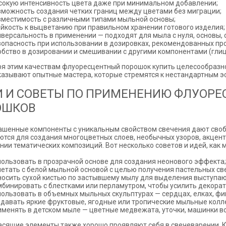
сокую интенсивность цвета даже при минимальном добавлении;
зможность создания четких границ между цветами без миграции;
вместимость с различными типами мыльной основы;
ойкость к выцветанию при правильном хранении готового изделия;
иверсальность в применении — подходят для мыла с нуля, основы, 
зопасность при использовании в дозировках, рекомендованных пр
обство в дозировании и смешивании с другими компонентами (глиц
я этим качествам флуоресцентный порошок купить целесообразн
казывают опытные мастера, которые стремятся к нестандартным э
 И СОВЕТЫ ПО ПРИМЕНЕНИЮ ФЛУОР
ОШКОВ
ашенные компоненты с уникальным свойством свечения дают своб
тся для создания многоцветных слоев, необычных узоров, акцент
ии тематических композиций. Вот несколько советов и идей, как
пользовать в прозрачной основе для создания неонового эффекта;
четать с белой мыльной основой с целью получения пастельных св
носить сухой кистью по застывшему мылу для выделения выступа
мбинировать с блестками или перламутром, чтобы усилить декора
пользовать в объемных мыльных скульптурах — сердцах, елках, фи
здавать яркие фруктовые, ягодные или тропические мыльные колл
именять в детском мыле — цветные медвежата, уточки, машинки вс
асящие элементы также хорошо проявляют себя в свечеварении. 