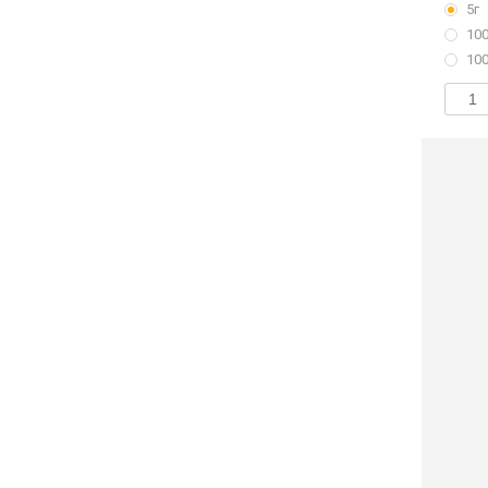
5г
100
100