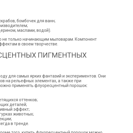
скрабов, бомбочек для ванн;
оизводителем;
ерином, маслами, водой).
о не только начинающим мыловарам. Компонент
ффектам в своем творчестве.
ЕСЦЕНТНЫХ ПИГМЕНТНЫХ
оду для самых ярких фантазий и экспериментов. Они
ов на рельефных элементах, а также при
 можно применять флуоресцентный порошок:
етящихся оттенков;
ющих деталей;
тивный эффект;
гурках животных;
екции;
егда в тренде.
Кроме того, купить флуоресцентный порошок можно