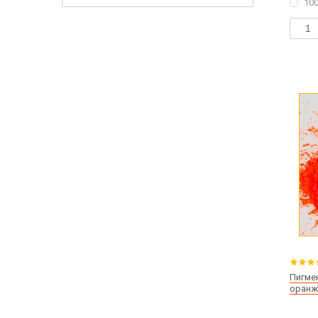
100
Пигме
оранж