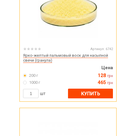
Артикул:
6742
Ярко-желтый пальмовый воск для насыпной
свечи (гранула)
Цена
128
200 г
грн
465
1000 г
грн
КУПИТЬ
шт