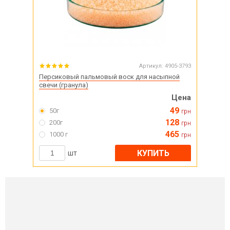
Артикул:
4905-3793
Персиковый пальмовый воск для насыпной
свечи (гранула)
Цена
49
50г
грн
128
200г
грн
465
1000 г
грн
КУПИТЬ
шт