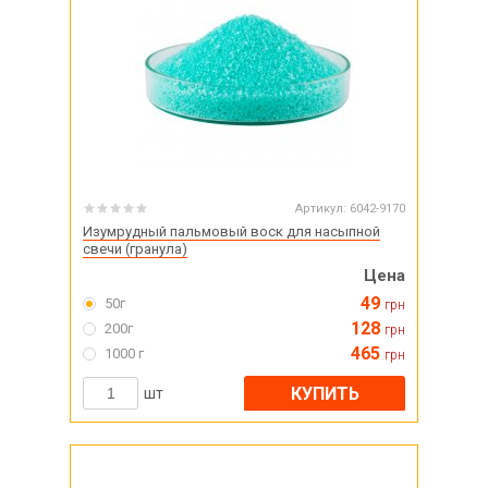
Артикул:
6042-9170
Изумрудный пальмовый воск для насыпной
свечи (гранула)
Цена
49
50г
грн
128
200г
грн
465
1000 г
грн
КУПИТЬ
шт