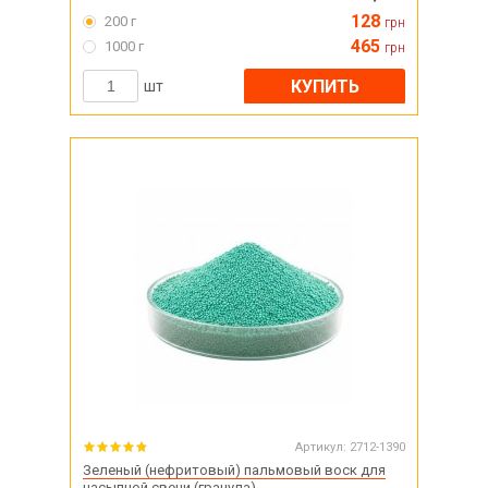
128
200 г
грн
465
1000 г
грн
КУПИТЬ
шт
Артикул:
2712-1390
Зеленый (нефритовый) пальмовый воск для
насыпной свечи (гранула)