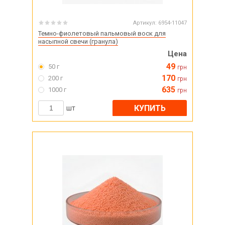
Артикул:
6954-11047
Темно-фиолетовый пальмовый воск для
насыпной свечи (гранула)
Цена
49
50 г
грн
170
200 г
грн
635
1000 г
грн
КУПИТЬ
шт