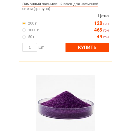
Лимонный пальмовый воск для насыпной
свечи (гранула)
Цена
128
200 г
грн
465
1000 г
грн
49
50 г
грн
КУПИТЬ
шт