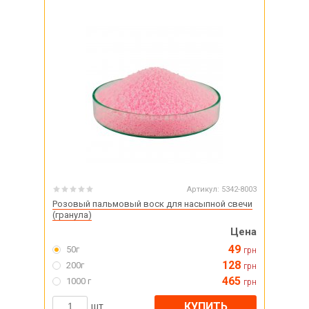
Артикул:
5342-8003
Розовый пальмовый воск для насыпной свечи
(гранула)
Цена
49
50г
грн
128
200г
грн
465
1000 г
грн
КУПИТЬ
шт