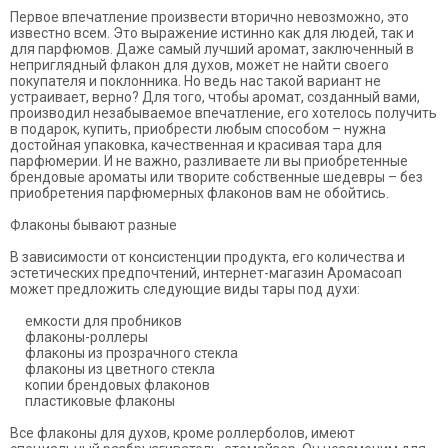
Первое впечатление произвести вторично невозможно, это
известно всем. Это выражение истинно как для людей, так и
для парфюмов. Даже самый лучший аромат, заключенный в
неприглядный флакон для духов, может не найти своего
покупателя и поклонника. Но ведь нас такой вариант не
устраивает, верно? Для того, чтобы аромат, созданный вами,
производил незабываемое впечатление, его хотелось получить
в подарок, купить, приобрести любым способом – нужна
достойная упаковка, качественная и красивая тара для
парфюмерии. И не важно, разливаете ли вы приобретенные
брендовые ароматы или творите собственные шедевры – без
приобретения парфюмерных флаконов вам не обойтись.
Флаконы бывают разные
В зависимости от консистенции продукта, его количества и
эстетических предпочтений, интернет-магазин Аромасоап
может предложить следующие виды тары под духи:
емкости для пробников
флаконы-роллеры
флаконы из прозрачного стекла
флаконы из цветного стекла
копии брендовых флаконов
пластиковые флаконы
Все флаконы для духов, кроме роллерболов, имеют