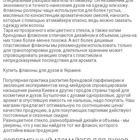
специальный разбрызгиватель-атомайзер. Он незаменим для
экономного и точного нанесения духов на одежду или кожу.
Флаконы-роллеры чаще используются для более густых,
масляных по консистенции ароматических смесей, наносить
которые с помощью атомайзера опасно, ведь можно смазать
одежду или волосы.
Тара из прозрачного или цветного стекла, а также копии
брендовых флаконов отличаются дизайном и объемом, цена на
них тоже более-менее похожа. А вот более дешевые
пластиковые флаконы мы рекомендуем использовать только
для транспортировки духов, длительное хранение может
спровоцировать реакцию спирта с пластиком и
непредсказуемые последствия для аромата.
Купить флаконы для духов в Украине.
Популярная практика распития брендовой парфюмерии и
эволюция экспериментов хенд-мейдеров спровоцировали
насыщение рынка Киева и других городов страны тарой для
косметики и духов. Бутылочки с духами одноразовые, другой
аромат в опустевшую емкость не нальешь, надо покупать. Наш
магазин предлагает оптимальную по соотношению цена/
качество продукцию, а для покупающих партиями действуют
постоянные и сезонные скидки.
Разноцветное стекло, разнообразный дизайн и объемы - мы
уверены, что у нас вы найдете тот же флакон, которого
достойна ваша продукция.