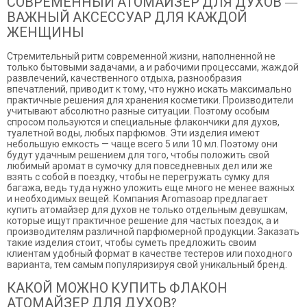
СОВРЕМЕННЫЙ АТОМАЙЗЕР ДЛЯ ДУХОВ —
ВАЖНЫЙ АКСЕССУАР ДЛЯ КАЖДОЙ
ЖЕНЩИНЫ
Стремительный ритм современной жизни, наполненной не
только бытовыми задачами, а и рабочими процессами, жаждой
развлечений, качественного отдыха, разнообразия
впечатлений, приводит к тому, что нужно искать максимально
практичные решения для хранения косметики. Производители
учитывают абсолютно разные ситуации. Поэтому особым
спросом пользуются и специальные флакончики для духов,
туалетной воды, любых парфюмов. Эти изделия имеют
небольшую емкость — чаще всего 5 или 10 мл. Поэтому они
будут удачным решением для того, чтобы положить свой
любимый аромат в сумочку для повседневных дел или же
взять с собой в поездку, чтобы не перегружать сумку для
багажа, ведь туда нужно уложить еще много не менее важных
и необходимых вещей. Компания Aromasoap предлагает
купить атомайзер для духов не только отдельным девушкам,
которые ищут практичное решение для частых поездок, а и
производителям различной парфюмерной продукции. Заказать
такие изделия стоит, чтобы суметь предложить своим
клиентам удобный формат в качестве тестеров или походного
варианта, тем самым популяризируя свой уникальный бренд.
КАКОЙ МОЖНО КУПИТЬ ФЛАКОН
АТОМАЙЗЕР ДЛЯ ДУХОВ?