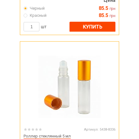
Цена
85.5
Черный
грн
85.5
Красный
грн
КУПИТЬ
шт
Артикул:
5438-8336
Роллер стеклянный 5 мл