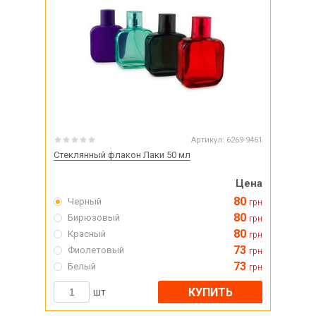
Артикул:
6269-9461
Стеклянный флакон Лаки 50 мл
Цена
80
Черный
грн
80
Бирюзовый
грн
80
Красный
грн
73
Фиолетовый
грн
73
Белый
грн
КУПИТЬ
шт