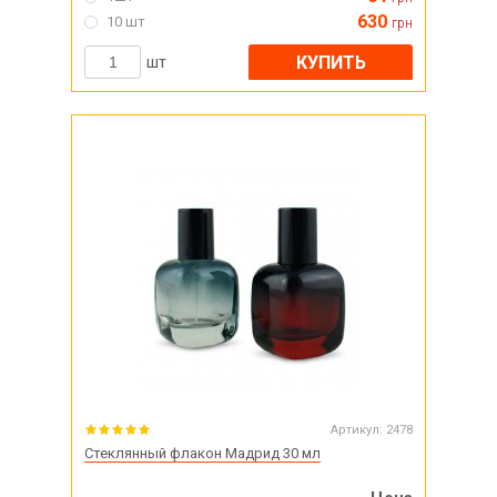
630
10 шт
грн
КУПИТЬ
шт
Артикул:
2478
Стеклянный флакон Мадрид 30 мл