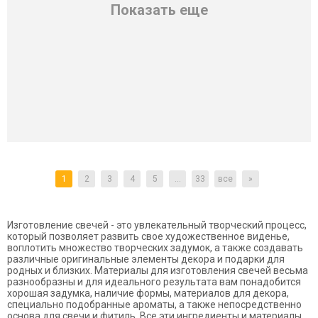
Показать еще
1
2
3
4
5
...
33
все
»
Изготовление свечей - это увлекательный творческий процесс,
который позволяет развить свое художественное виденье,
воплотить множество творческих задумок, а также создавать
различные оригинальные элементы декора и подарки для
родных и близких. Материалы для изготовления свечей весьма
разнообразны и для идеального результата вам понадобится
хорошая задумка, наличие формы, материалов для декора,
специально подобранные ароматы, а также непосредственно
основа для свечи и фитиль. Все эти ингредиенты и материалы