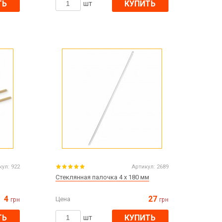
ТЬ
КУПИТЬ
шт
Пасха
ЧЕРНАЯ ПЯТНИЦА!!!
Хеллоуин (Halloween)
кул:
922
Артикул:
2689
Стеклянная палочка 4 х 180 мм
4
27
Цена
грн
грн
ТЬ
КУПИТЬ
шт