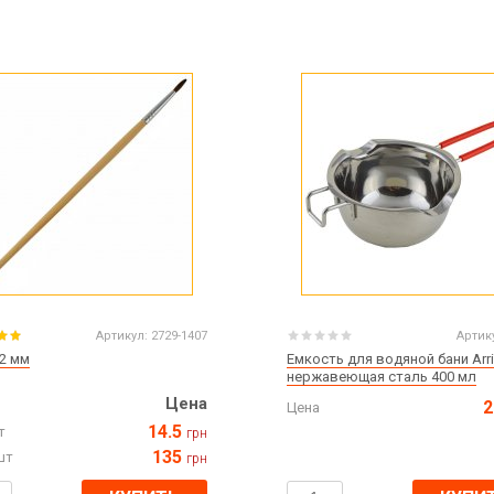
Артикул:
2729-1407
Артик
 2 мм
Емкость для водяной бани Arri
нержавеющая сталь 400 мл
Цена
2
Цена
14.5
т
грн
135
шт
грн