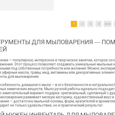
1
2
3
4
все
ТРУМЕНТЫ ДЛЯ МЫЛОВАРЕНИЯ — ПО
ЕЙ
ние — популярное, интересное и творческое занятие, которое со
жения. Этот процесс позволяет создавать уникальные мыльные 
ными под собственные потребности или желания. Можно экспери
 эфирные масла, травы, мед, витамины или декоративные элемен
енты для мыловарения.
особенность домашнего мыла — в его безопасности и натуральности
ных химических веществ. Мыло ручной работы идеально подходит 
о замечательный вариант подарка: оригинальный, сделанный с ду
меловарения развивает мелкую моторику, художественный вкус и 
ания — достаточно мыльной основы, форм, красителей и ароматиза
дарит не только удовольствие, но и практический результат.