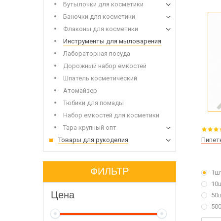
Бутылочки для косметики
Набор 
Дерев
Баночки для косметики
Флаконы для косметики
Инструменты для мыловарения
Лабораторная посуда
Дорожный набор емкостей
Шпатель косметический
Атомайзер
Сухоцветы
Тюбики для помады
Инвен
Глиттеры
Набор емкостей для косметики
Допол
Игрушки для заливки в мыло
Тара крупный опт
Товары для рукоделия
Пипет
Щелоч
ФИЛЬТР
1ш
Мыло 
10
Цена
50
50