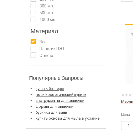
300 мл.
500 мл.
1000 мл.
Материал
Все
Пластик ПЭТ
Стекло
Популярные Запросы
купить баттеры
воск косметический купить
инструменты для выпечки
Мерны
формы для выпечки
бусинки для ванн
Цена
купить основа для мыла в украине