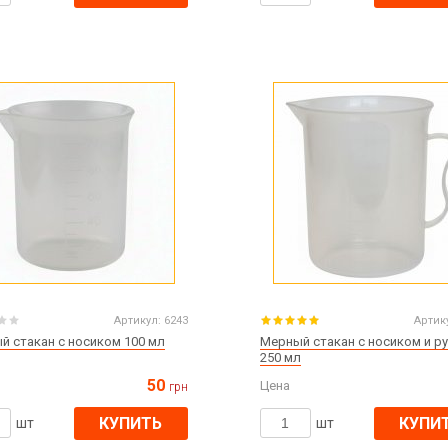
Артикул:
6243
Артик
й стакан с носиком 100 мл
Мерный стакан с носиком и р
250 мл
50
Цена
грн
КУПИТЬ
КУПИ
шт
шт