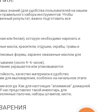
НИЯ?
овых знаний (для удобства пользователей на нашем
 и правильного набора инструментов. Чтобы
венный результат, важно подготовить все
ная или белая), которую необходимо нарезать и
е масла, красители, отдушки, скрабы, травы и
стиковые формы, заранее смазанные маслом для
ывания (около 4–6 часов);
ланию украшается или упаковывается.
ойкость, качество материала и удобство
м для мыловарения, особенно на начальном этапе.
ии всегда. Как для настоящих "алхимиков" домашней
 У нас представлен такой инвентарь для
еклянные палочки, наборы штампов, кисти,
ВАРЕНИЯ