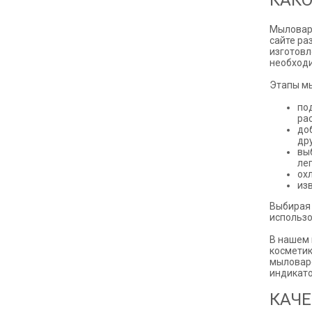
КАКО
Мыловаре
сайте ра
изготовл
необходи
Этапы м
по
ра
до
др
вы
ле
ох
из
Выбирая 
использо
В нашем 
косметик
мыловаре
индикато
КАЧ