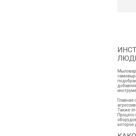
ИНС
ЛЮД
Мыловаре
самовыра
подобран
добавляя
инструм
Главная 
агрессив
Также эт
Процесс 
оборудов
которое 