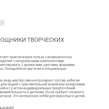
»
МОЩНИКИ ТВОРЧЕСКИХ
четает практическую пользу с возможностью
изделия с натуральными компонентами,
ментировать с ароматами, цветами, формами,
ты. Понадобятся при этом и специальные
, ведь мастер сам контролирует состав, избегая
для людей с чувствительной кожей или аллергиями.
шой и с учетом индивидуальных предпочтений.
внимательность к деталям. Он не требует сложного
торов. Это интересное хобби для взрослых и детей,