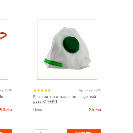
ул:
6640
Артикул:
4940
le,
Респиратор с клапаном защитный
рута К1 FFP-1
90
25
Цена
грн
грн