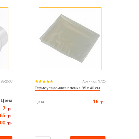
Все для изготовления духов
Все для аромасаше и аромадифузоров
Украина
Тара для косметики оптом
Мыльная основа оптом
Базовые масла жидкие и баттеры оптом
Основы для скраба
Травы для мыла
728-2503
Артикул:
3725
Глина косметическая
Термоусадочная пленка 85 х 40 см
Цена
16
Цена
грн
7
грн
8 марта
65
грн
День Св. Валентина!
00
грн
Новый год
1 октября День защитников и защитниц
Украины