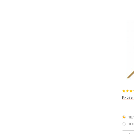
Кисть
1ш
10