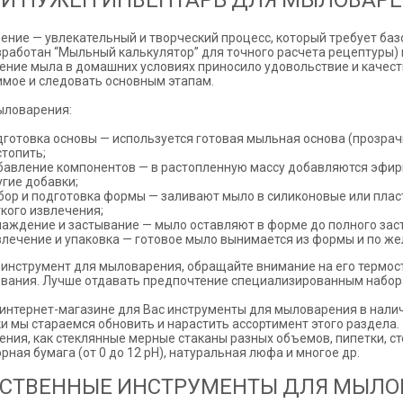
Й НУЖЕН ИНВЕНТАРЬ ДЛЯ МЫЛОВАРЕ
ние — увлекательный и творческий процесс, который требует баз
зработан “Мыльный калькулятор” для точного расчета рецептуры)
ение мыла в домашних условиях приносило удовольствие и качест
мое и следовать основным этапам.
ыловарения:
дготовка основы — используется готовая мыльная основа (прозрач
стопить;
бавление компонентов — в растопленную массу добавляются эфирны
угие добавки;
бор и подготовка формы — заливают мыло в силиконовые или пла
гкого извлечения;
лаждение и застывание — мыло оставляют в форме до полного заст
влечение и упаковка — готовое мыло вынимается из формы и по же
инструмент для мыловарения, обращайте внимание на его термост
вания. Лучше отдавать предпочтение специализированным набора
интернет-магазине для Вас инструменты для мыловарения в налич
и мы стараемся обновить и нарастить ассортимент этого раздела.
ния, как стеклянные мерные стаканы разных объемов, пипетки, ст
рная бумага (от 0 до 12 рН), натуральная люфа и многое др.
ЕСТВЕННЫЕ ИНСТРУМЕНТЫ ДЛЯ МЫЛО