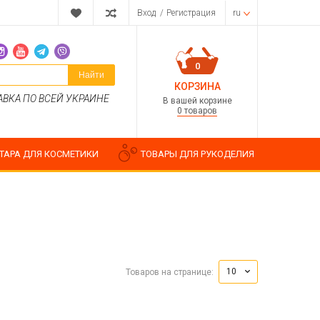
Вход
/
Регистрация
ru
0
Найти
КОРЗИНА
АВКА ПО ВСЕЙ УКРАИНЕ
В вашей корзине
0 товаров
ТАРА ДЛЯ КОСМЕТИКИ
ТОВАРЫ ДЛЯ РУКОДЕЛИЯ
Парфюмерные композиции
Косметические отдушки
10
Товаров на странице:
Пищевые ароматизаторы
Водорастворимые отдушки
ия