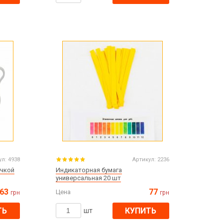
ул:
4938
Артикул:
2236
учкой
Индикаторная бумага
универсальная 20 шт
63
77
Цена
грн
грн
ТЬ
КУПИТЬ
шт