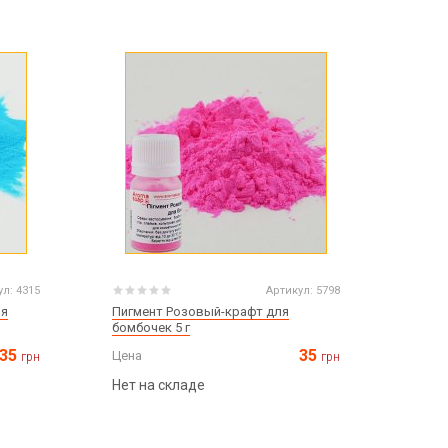
Пасха
ЧЕРНАЯ ПЯТНИЦА!!!
Хеллоуин (Halloween)
ул:
4315
Артикул:
5798
ля
Пигмент Розовый-крафт для
бомбочек 5 г
35
35
Цена
грн
грн
Нет на складе