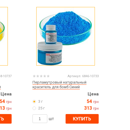
Все для изготовления духов
Все для аромасаше и аромадифузоров
Украина
Тара для косметики оптом
Мыльная основа оптом
Базовые масла жидкие и баттеры оптом
Основы для скраба
Травы для мыла
48-10737
Артикул:
6846-10733
Глина косметическая
Перламутровый натуральный
й
краситель для бомб Синий
Цена
Цена
54
54
3 г
грн
грн
8 марта
13
313
25 г
грн
грн
День Св. Валентина!
Новый год
ТЬ
КУПИТЬ
шт
1 октября День защитников и защитниц
Украины