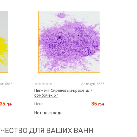
ул:
5866
Артикул:
5867
Пигмент Сиреневый-крафт для
бомбочек 5 г
35
35
Цена
грн
грн
Нет на складе
АЧЕСТВО ДЛЯ ВАШИХ ВАНН