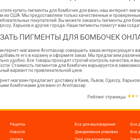
хотите купить пигменты для бомбочек для ванн, наш интернет-ма
и из США. Мы предоставляем только качественные и проверенные
ебовательных покупателей. Вы можете заказать пигменты для бомб
дессу, Харьков и другие города. Наши пигменты помогут вам созда
ЗАТЬ ПИГМЕНТЫ ДЛЯ БОМБОЧЕК ОНЛ
интернет-магазине Aromasoap совершить заказ интересующего вас
 добавьте его в корзину и оформите заказ. Мы предлагаем различ
ьно удобно. Все товары проходят строгий контроль качества, и в
ости. Стоимость пигментов для бомбочек варьируется в зависимос
ный вариант по привлекательной цене.
рнет-магазин предлагает доставку в Киев, Львов, Одессу, Харьков
ыми бомбочками для ванн от Aromasoap.
:
Рейтинг страницы
Рецепты
Все для мыловарения
Все 
Новости
Декоративная упаковка
Все 
Оплата
Тара для косметики
Това