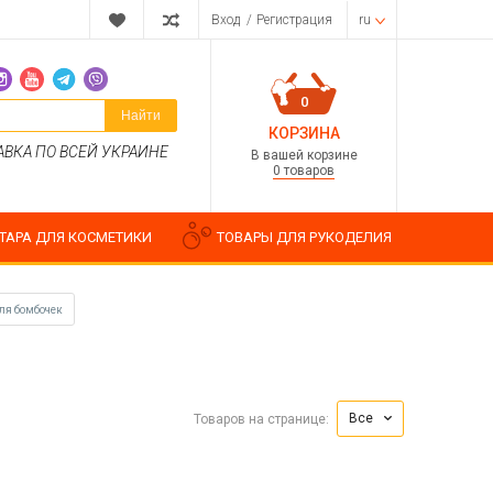
Вход
/
Регистрация
ru
0
Найти
КОРЗИНА
АВКА ПО ВСЕЙ УКРАИНЕ
В вашей корзине
0 товаров
ТАРА ДЛЯ КОСМЕТИКИ
ТОВАРЫ ДЛЯ РУКОДЕЛИЯ
ля бомбочек
Парфюмерные композиции
Косметические отдушки
Все
Товаров на странице:
Пищевые ароматизаторы
Водорастворимые отдушки
ия