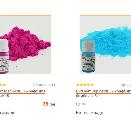
Артикул:
4314
Артик
нт Малиновый-крафт для
Пигмент Бирюзовый-крафт д
ек 5 г
бомбочек 5 г
35
Цена
грн
а складе
Нет на складе