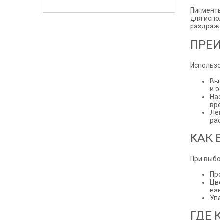
Пигменты
для испо
раздраже
ПРЕИ
Использо
Вы
и 
На
вр
Ле
ра
КАК 
При выбо
Пр
Цв
ва
Уп
ГДЕ 