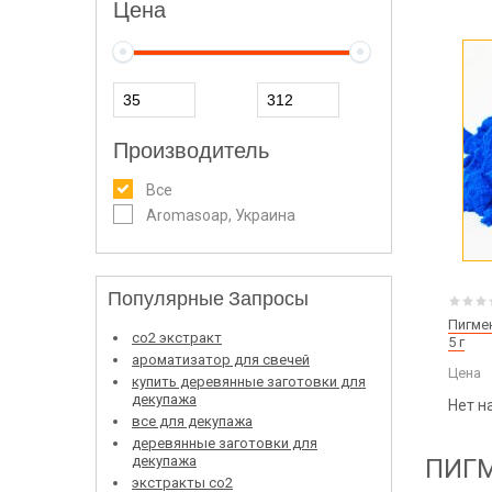
Цена
Производитель
Все
Aromasoap, Украина
Популярные Запросы
Пигме
со2 экстракт
5 г
ароматизатор для свечей
Цена
купить деревянные заготовки для
декупажа
Нет н
все для декупажа
деревянные заготовки для
декупажа
ПИГМ
экстракты со2