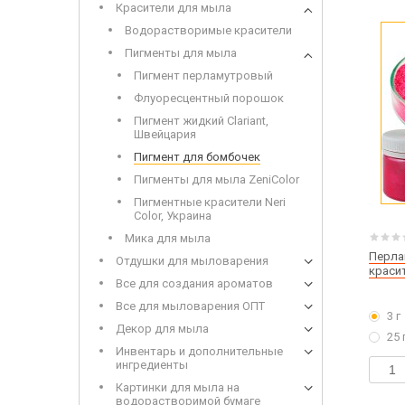
Красители для мыла
Набор 
Дерев
Водорастворимые красители
Пигменты для мыла
Пигмент перламутровый
Флуоресцентный порошок
Пигмент жидкий Clariant,
Швейцария
Пигмент для бомбочек
Пигменты для мыла ZeniColor
Сухоцветы
Инвен
Глиттеры
Пигментные красители Neri
Допол
Color, Украина
Игрушки для заливки в мыло
Мика для мыла
Перла
Отдушки для мыловарения
краси
Все для создания ароматов
Щелоч
Все для мыловарения ОПТ
3 г
Мыло 
Декор для мыла
25 
Инвентарь и дополнительные
ингредиенты
Картинки для мыла на
водорастворимой бумаге