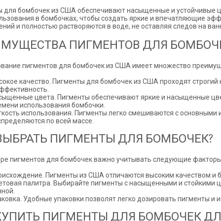
 для бомбочек из США обеспечивают насыщенные и устойчивые ц
льзования в бомбочках, чтобы создать яркие и впечатляющие эфф
ний и полностью растворяются в воде, не оставляя следов на ван
МУЩЕСТВА ПИГМЕНТОВ ДЛЯ БОМБОЧЕ
вание пигментов для бомбочек из США имеет множество преимущ
сокое качество. Пигменты для бомбочек из США проходят строгий к
эффективность.
сыщенные цвета. Пигменты обеспечивают яркие и насыщенные цве
емени использования бомбочки.
гкость использования. Пигменты легко смешиваются с основными
спределяются по всей массе.
ВЫБРАТЬ ПИГМЕНТЫ ДЛЯ БОМБОЧЕК?
ре пигментов для бомбочек важно учитывать следующие факторы
оисхождение. Пигменты из США отличаются высоким качеством и 
етовая палитра. Выбирайте пигменты с насыщенными и стойкими 
нной.
аковка. Удобные упаковки позволят легко дозировать пигменты и и
КУПИТЬ ПИГМЕНТЫ ДЛЯ БОМБОЧЕК ДЛ