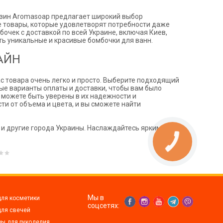
газин Aromasoap предлагает широкий выбор
 товары, которые удовлетворят потребности даже
очек с доставкой по всей Украине, включая Киев,
ть уникальные и красивые бомбочки для ванн.
АЙН
 товара очень легко и просто. Выберите подходящий
ные варианты оплаты и доставки, чтобы вам было
ы можете быть уверены в их надежности и
ти от объема и цвета, и вы сможете найти
 и другие города Украины. Наслаждайтесь яркими и
Мы в
для косметики
соцсетях:
для свечей
ры для рукоделия