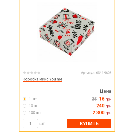
Артикул:
6344-9606
Коробка микс You me
Цена
16
1 шт
25
грн
240
10 шт
грн
2 300
100 шт
грн
КУПИТЬ
шт