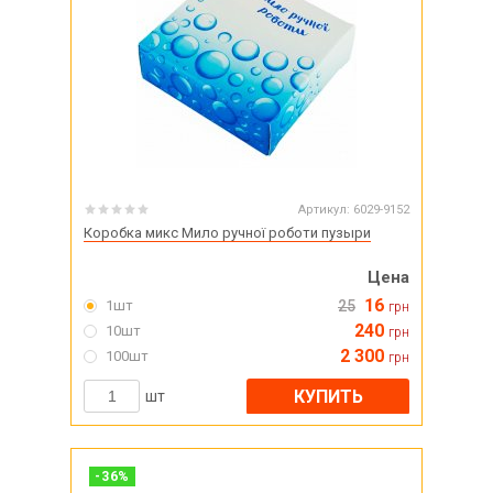
Артикул:
6029-9152
Коробка микс Мило ручної роботи пузыри
Цена
16
1шт
25
грн
240
10шт
грн
2 300
100шт
грн
КУПИТЬ
шт
-
36
%