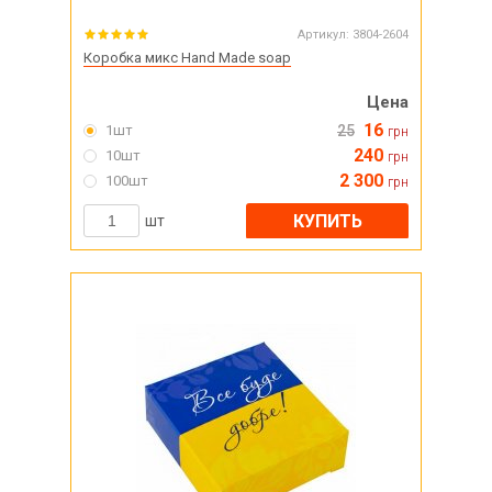
Артикул:
3804-2604
Коробка микс Hand Made soap
Цена
16
1шт
25
грн
240
10шт
грн
2 300
100шт
грн
КУПИТЬ
шт