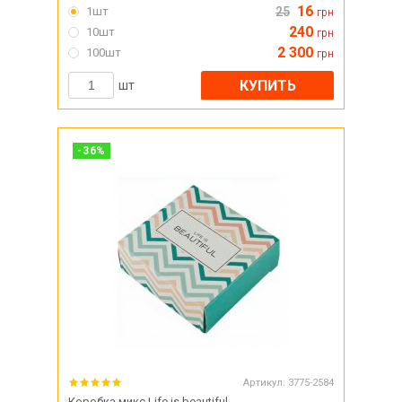
16
1шт
25
грн
240
10шт
грн
2 300
100шт
грн
КУПИТЬ
шт
-
36
%
Артикул:
3775-2584
Коробка микс Life is beautiful