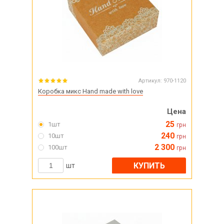
Артикул:
970-1120
Коробка микс Hand made with love
Цена
25
1шт
грн
240
10шт
грн
2 300
100шт
грн
КУПИТЬ
шт