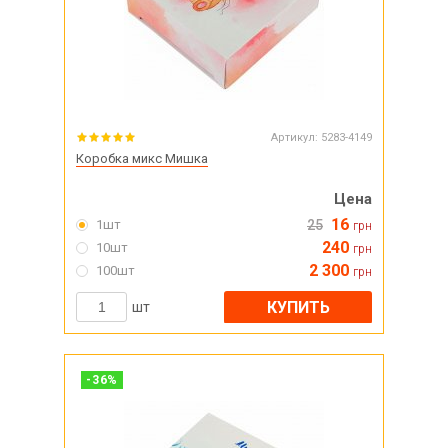
Артикул:
5283-4149
Коробка микс Мишка
Цена
16
1шт
25
грн
240
10шт
грн
2 300
100шт
грн
КУПИТЬ
шт
-
36
%