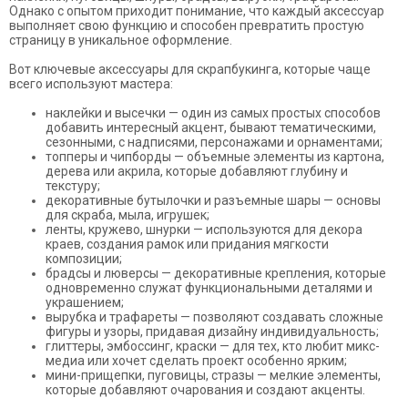
Однако с опытом приходит понимание, что каждый аксессуар
выполняет свою функцию и способен превратить простую
страницу в уникальное оформление.
Вот ключевые аксессуары для скрапбукинга, которые чаще
всего используют мастера:
наклейки и высечки — один из самых простых способов
добавить интересный акцент, бывают тематическими,
сезонными, с надписями, персонажами и орнаментами;
топперы и чипборды — объемные элементы из картона,
дерева или акрила, которые добавляют глубину и
текстуру;
декоративные бутылочки и разъемные шары — основы
для скраба, мыла, игрушек;
ленты, кружево, шнурки — используются для декора
краев, создания рамок или придания мягкости
композиции;
брадсы и люверсы — декоративные крепления, которые
одновременно служат функциональными деталями и
украшением;
вырубка и трафареты — позволяют создавать сложные
фигуры и узоры, придавая дизайну индивидуальность;
глиттеры, эмбоссинг, краски — для тех, кто любит микс-
медиа или хочет сделать проект особенно ярким;
мини-прищепки, пуговицы, стразы — мелкие элементы,
которые добавляют очарования и создают акценты.