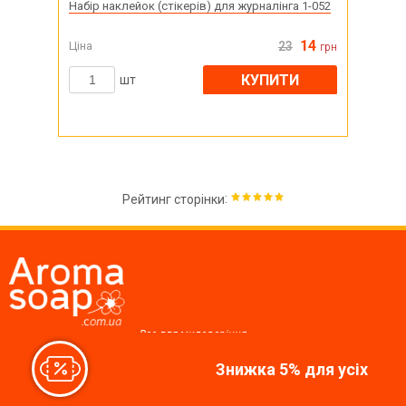
Набір наклейок (стікерів) для журналінга 1-052
14
Ціна
23
грн
КУПИТИ
шт
:
Рейтинг сторінки
Все для миловаріння,
косметики, свічок
Знижка 5% для усіх
Ми у соцмережах: