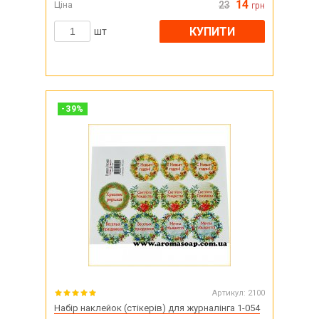
14
Ціна
23
грн
КУПИТИ
шт
-
39
%
Артикул:
2100
Набір наклейок (стікерів) для журналінга 1-054