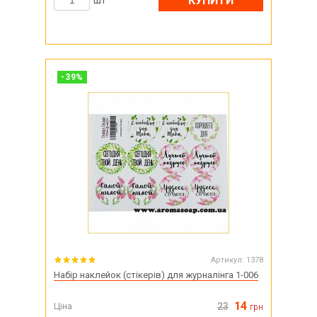
КУПИТИ
шт
-
39
%
Артикул:
1378
Набір наклейок (стікерів) для журналінга 1-006
14
Ціна
23
грн