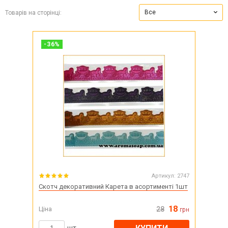
Все
Товарів на сторінці:
-
36
%
Артикул:
2747
Скотч декоративний Карета в асортименті 1шт
18
Ціна
28
грн