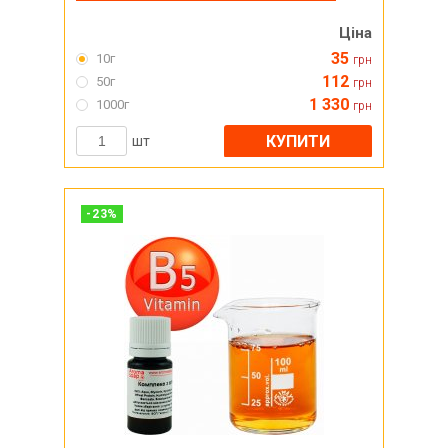
Ціна
35
10г
грн
112
50г
грн
1 330
1000г
грн
КУПИТИ
шт
-
23
%