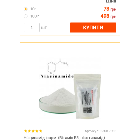
Ціна
78
10г
грн
498
100 г
грн
КУПИТИ
шт
Артикул:
5308-7935
Ніацинамід фарм. (Вітамін В3, нікотинамід)