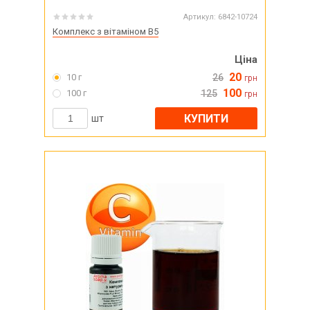
Артикул:
6842-10724
Комплекс з вітаміном B5
Ціна
20
10 г
26
грн
100
100 г
125
грн
КУПИТИ
шт