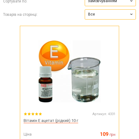
замовчуванням
Сортувати по:
Все
Товарів на сторінці:
Артикул:
4331
Вітамін E ацетат (рідкий) 10 г
109
Ціна
грн