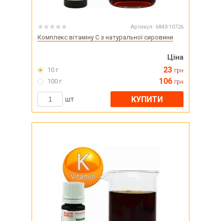
Артикул:
6843-10726
Комплекс вітаміну С з натуральної сировини
Ціна
23
10 г
грн
106
100 г
грн
КУПИТИ
шт