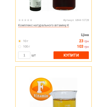
Артикул:
6844-10728
Комплекс натурального вітаміну К
Ціна
23
10 г
грн
103
100 г
грн
КУПИТИ
шт