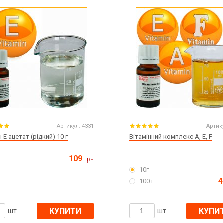
яна форма для мила
Пігменти для мила zenicolor
Мушлі
Пігментні барвники Neri Color, Укра
Міка для мила
ар для миловаріння
ові інгредієнти для мила
Артикул:
4331
Артик
н E ацетат (рідкий) 10 г
Вітамінний комплекс A, E, F
109
грн
я мила
10г
 нуля холодним способом
Екстракти рослинні гліколеві
4
100 г
Екстракти рідкі СО2
КУПИТИ
КУПИ
шт
шт