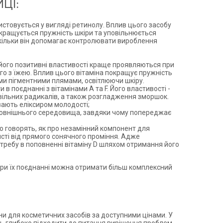
ЦІ:
ристовується у вигляді ретинолу. Вплив цього засобу
окращується пружність шкіри та уповільнюється
оскільки він допомагає контролювати вироблення
 його позитивні властивості краще проявляються при
ого з їжею. Вплив цього вітаміна покращує пружність
вими пігментними плямами, освітлюючи шкіру.
 в поєднанні з вітамінами А та F. Його властивості -
ільних радикалів, а також розгладження зморшок.
вають еліксиром молодості;
м зовнішнього середовища, завдяки чому попереджає
го говорять, як про незамінний компонент для
исті від прямого сонячного проміння. Адже
требу в поповненні вітаміну D шляхом отримання його
при їх поєднанні можна отримати більш комплексний
ни для косметичних засобів за доступними цінами. У