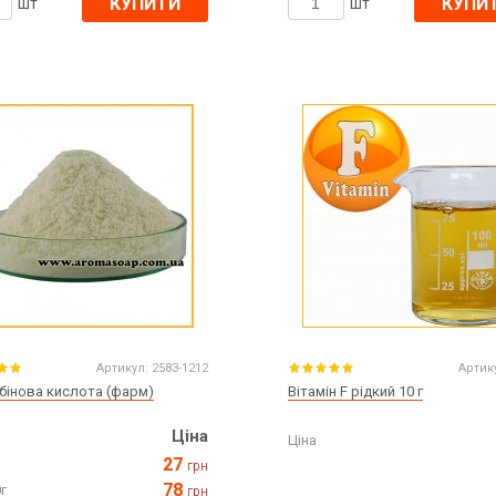
КУПИТИ
КУПИ
шт
шт
Артикул:
2583-1212
Артик
бінова кислота (фарм)
Вітамін F рідкий 10 г
Ціна
Ціна
27
грн
78
г
грн