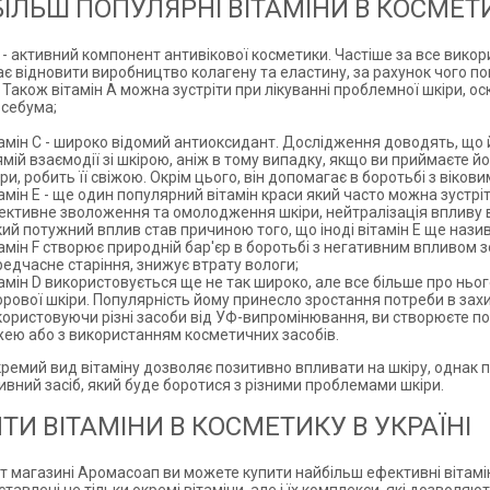
ІЛЬШ ПОПУЛЯРНІ ВІТАМІНИ В КОСМЕТИ
А - активний компонент антивікової косметики. Частіше за все вико
є відновити виробництво колагену та еластину, за рахунок чого п
. Також вітамін А можна зустріти при лікуванні проблемної шкіри, 
 себума;
тамін С - широко відомий антиоксидант. Дослідження доводять, що
мій взаємодії зі шкірою, аніж в тому випадку, якщо ви приймаєте й
ри, робить її свіжою. Окрім цього, він допомагає в боротьбі з віко
амін Е - ще один популярний вітамін краси який часто можна зустріти
ективне зволоження та омолодження шкіри, нейтралізація впливу в
ий потужний вплив став причиною того, що іноді вітамін Е ще нази
тамін F створює природній бар'єр в боротьбі з негативним впливо
едчасне старіння, знижує втрату вологи;
амін D використовується ще не так широко, але все більше про ньо
орової шкіри. Популярність йому принесло зростання потреби в зах
користовуючи різні засоби від УФ-випромінювання, ви створюєте по
їжею або з використанням косметичних засобів.
ремий вид вітаміну дозволяє позитивно впливати на шкіру, однак 
ивний засіб, який буде боротися з різними проблемами шкіри.
ТИ ВІТАМІНИ В КОСМЕТИКУ В УКРАЇНІ
ет магазині Аромасоап ви можете купити найбільш ефективні вітамі