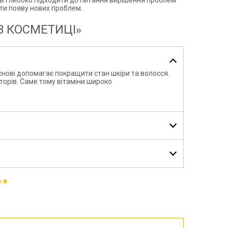
яють глибоко підходити до питання вирішення проблем
ити появу нових проблем.
 В КОСМЕТИЦІ»
снові допомагає покращити стан шкіри та волосся.
торів. Саме тому вітаміни широко