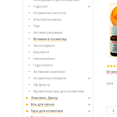
Дерев'
Гідролат
Косметичні кислоти
Альгінатна маска
Пав
Активні речовини
Вітаміни в косметиці
Зволожувачі
Сухоцвіти для миловаріння
Інвент
Емоленти
Глітери
Додатк
Наповнювачі
Іграшки для заливки в мило
Гідролізати
Активний комплекс
Вітамі
Косметичні пігменти
Ціна
Уф фільтр
Луг дл
Мило з
Ароматизатори для косметики
Упаковка. Декор
Все для свічок
Тара для косметики