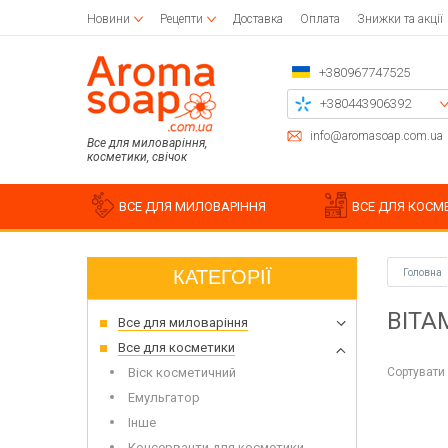
Новини
Рецепти
Доставка
Оплата
Знижки та акції
+380967747525
+380443906392
+380504785777
info@aromasoap.com.ua
Все для миловаріння,
косметики, свічок
+380937914582
Передзвоніть мені
ВСЕ ДЛЯ МИЛОВАРІННЯ
ВСЕ ДЛЯ КОСМ
КАТЕГОРІЇ
Головна
Базове масло для мила
Парафіни
Заготівлі
Силіко
Дерев'
Накле
ВІТА
Все для миловаріння
Віск для свічок
Серветки для декупажу
Рідкі масла
Бавов
Заготі
3D фо
Клей, основа
Баттер
Для насипних свічок
Тримач
Різне 
Форми
Все для косметики
Пензлики
Водорозчинні олії
Бджолиний віск
Трафа
Силік
Сортувати 
Віск косметичний
Ефірні олії
Вощина
Чіпборди
Молди
Емульгатор
Пласти
Інше
Набір 
Штамп
Консерванти для косметики
Набір 