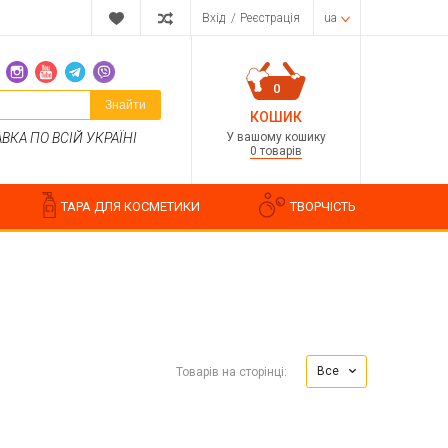
Вхід
/
Реєстрація
ua
0
Знайти
КОШИК
У вашому кошику
КА ПО ВСІЙ УКРАЇНІ
0 товарів
ТАРА ДЛЯ КОСМЕТИКИ
ТВОРЧІСТЬ
Парфумерні композиції
Косметичні ароматизатори
Все
Товарів на сторінці:
Ароматизатори харчові
Водорозчинні запашки