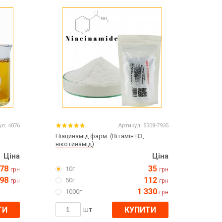
Все для виготовлення парфумів
Все для аромасаше та аромадифузорів
їна
Тара косметична опт
Мильна основа оптом
Масло для мила оптом
Основи для скрабу
Трави для мила
ул:
4076
Артикул:
5308-7935
Глина косметична
Ніацинамід фарм. (Вітамін В3,
нікотинамід)
Ціна
Ціна
78
35
10г
грн
грн
8 березня
98
112
50г
грн
грн
День Св. Валентина!
1 330
1000г
грн
Новий рік, Різдво
1 жовтня День захисників та захисниць
ТИ
КУПИТИ
шт
України