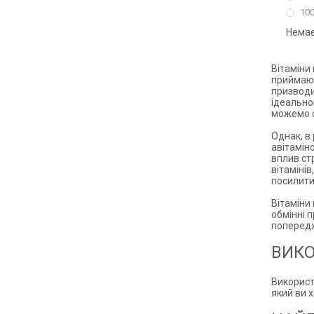
100
Немає
Вітаміни 
приймают
призводит
ідеальном
можемо о
Однак, в
авітамін
вплив ст
вітаміні
посилити
Вітаміни
обмінні п
попередж
ВИКО
Використ
який ви 