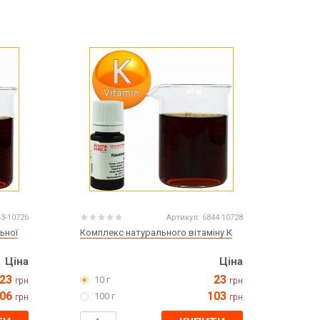
Великдень
ЧОРНА П'ЯТНИЦЯ!!!
Хелловін (Halloween)
43-10726
Артикул:
6844-10728
ьної
Комплекс натурального вітаміну К
Ціна
Ціна
23
23
10 г
грн
грн
06
103
100 г
грн
грн