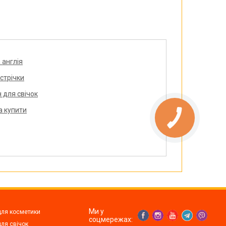
 англія
 стрічки
 для свічок
а купити
Ми у
для косметики
соцмережах:
ля свічок