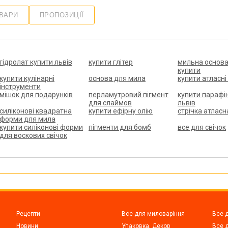
ОВАРИ
ПРОПОЗИЦІЇ
гідролат купити львів
купити глітер
мильна основа
купити
купити кулінарні
основа для мила
купити атласні
інструменти
мішок для подарунків
перламутровий пігмент
купити парафін
для слаймов
львів
силіконові квадратна
купити ефірну олію
стрічка атласн
форми для мила
купити силіконові форми
пігменти для бомб
все для свічок
для воскових свічок
Рецепти
Все для миловаріння
Все 
Новини
Упаковка. Декор
Все д