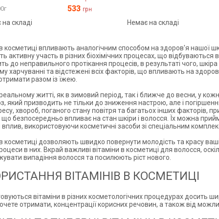
533
0г
грн
 на складі
Немає на складі
в косметиці впливають аналогічним способом на здоров'я нашої шкіри
ь активну участь в різних біохімічних процесах, що відбуваються 
ь до неправильного протікання процесів, в результаті чого, шкіра ст
у харчуванні та відстежені всіх факторів, що впливають на здоров'я, 
тримати разом із їжею.
 реальному житті, як в зимовий період, так і ближче до весни, у к
оз, який призводить не тільки до зниження настрою, але і погіршенн
ресу, хвороб, поганого стану повітря та багатьох інших факторів, п
в, що безпосередньо впливає на стан шкіри і волосся. Їх можна прий
 вплив, використовуючи косметичні засоби зі спеціальним комплекс
 в косметиці дозволяють швидко повернути молодість та красу ваш
роцеси в них. Вкрай важливі вітаміни в косметиці для волосся, оскі
увати випадіння волосся та посилюють ріст нового.
РИСТАННЯ ВІТАМІНІВ В КОСМЕТИЦІ
овуються вітаміни в різних косметологічних процедурах досить ши
хочете отримати, концентрації корисних речовин, а також від можли