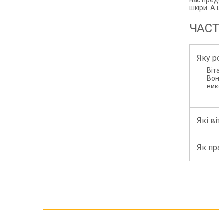
нас пред
шкіри. А
ЧАСТ
Яку р
Віт
Вон
вик
Які в
Як пр