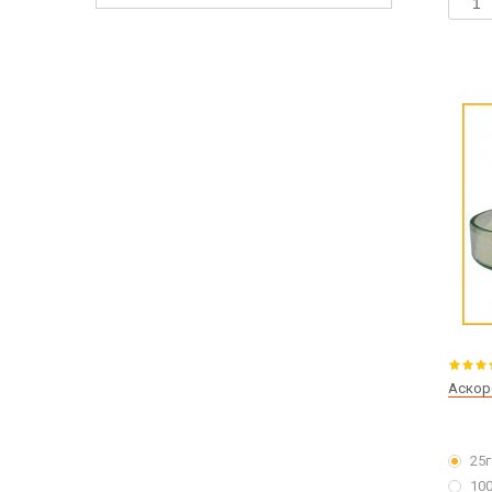
Аскор
25г
100