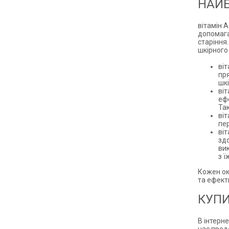
НАЙБ
вітамін 
допомага
старіння
шкірного
ві
пря
шкі
віт
еф
Так
ві
пер
віт
зд
ви
з 
Кожен ок
та ефект
КУПИ
В інтерн