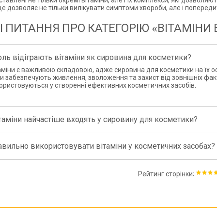
ставлені не тільки окремі вітаміни, але і їх комплекси, які дозвол
 це дозволяє не тільки вилікувати симптоми хвороби, але і поперед
І ПИТАННЯ ПРО КАТЕГОРІЮ «ВІТАМІНИ
оль відіграють вітаміни як сировина для косметики?
аміни є важливою складовою, адже сировина для косметики на їх о
и забезпечують живлення, зволоження та захист від зовнішніх фак
ористовуються у створенні ефективних косметичних засобів.
ітаміни найчастіше входять у сировину для косметики?
авильно використовувати вітаміни у косметичних засобах?
:
Рейтинг сторінки