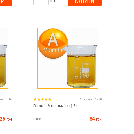
ТИ
КУПИТИ
шт
ул:
4316
Артикул:
4970
Вітамін A (пальмітат) 5 г
26
64
Ціна
грн
грн