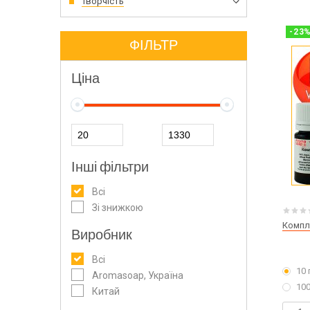
Творчість
-
23
ФІЛЬТР
Ціна
Інші фільтри
Всі
Зі знижкою
Компле
Виробник
Всі
10 
Aromasoap, Україна
100
Китай