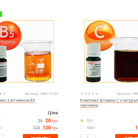
%
Артикул:
6842-10724
Артикул:
68
кс з вітаміном B5
Комплекс вітаміну С з натурал
сировини
Ціна
20
г
26
10 г
грн
100
1
 г
125
100 г
грн