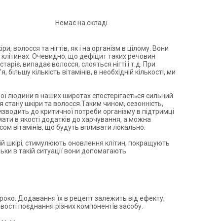
Немає на складі
, волосся та нігтів, як і на організм в цілому. Вони
в клітинах. Очевидно, що дефіцит таких речовин
аріє, випадає волосся, слояться нігті і т.д. При
більшу кількість вітамінів, в необхідній кількості, ми
ожної людини в наших широтах спостерігається сильний
я стану шкіри та волосся.Таким чином, сезонність,
ризводить до критичної потреби організму в підтримці
мати в якості додатків до харчування, а можна
ом вітамінів, що будуть впливати локально.
ій шкірі, стимулюють оновлення клітин, покращують
льки в такій ситуації вони допомагають
роко. Додавання їх в рецепт залежить від ефекту,
вості поєднання різних компонентів засобу.