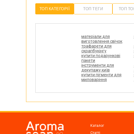
ТОП КАТЕГОРІЇ
ТОП ТЕГИ
ТОП Т
матеріали для
виготовлення свічок
трафарети для
скрапбукінгу
купити подарункові
пакети
інструменти для
декупажу київ
купити пігменти для
миловаріння
Каталог
Статті