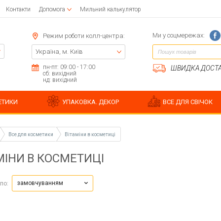
Контакти
Допомога
Мильний калькулятор
Ми у соцмережах:
Режим роботи колл-центра:
Україна, м. Київ
пн-пт: 09:00 - 17:00
ШВИДКА ДОСТАВ
сб: вихідний
нд: вихідний
ЕТИКИ
УПАКОВКА. ДЕКОР
ВСЕ ДЛЯ СВІЧОК
Все для косметики
Вітаміни в косметиці
нові форми для мила
яний
йки
Форми силіконові
Форми для випікання
МІНИ В КОСМЕТИЦІ
няний
влі для листівок
рми для мила ручної роботи
Форми для саше
Інструменти
Водорозчинні барвники
 для гноту
для скрапбукінгу
 для мила стандартні
Плунжери, каттери
Пігменти для мила
рети
онові пластини для мила
замовчуванням
по:
Пігмент перламутровий
 для мила
Флуоресцентний порошок
кові форми для мила
Пігмент рідкий Clariant, Швейцарія
для свічок з вощини
Сухоцвіти
и для мила
Пігмент для бомбочок
для соєвих свічок
Пісок