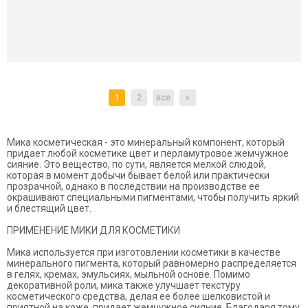
1
2
все
»
Мика косметическая - это минеральный компонент, который
придает любой косметике цвет и перламутровое жемчужное
сияние. Это вещество, по сути, является мелкой слюдой,
которая в момент добычи бывает белой или практически
прозрачной, однако в последствии на производстве ее
окрашивают специальными пигментами, чтобы получить яркий
и блестящий цвет.
ПРИМЕНЕНИЕ МИКИ ДЛЯ КОСМЕТИКИ
Мика используется при изготовлении косметики в качестве
минерального пигмента, который равномерно распределяется
в гелях, кремах, эмульсиях, мыльной основе. Помимо
декоративной роли, мика также улучшает текстуру
косметического средства, делая ее более шелковистой и
приятной на коже, придает жемчужное сияние. Благодаря тому