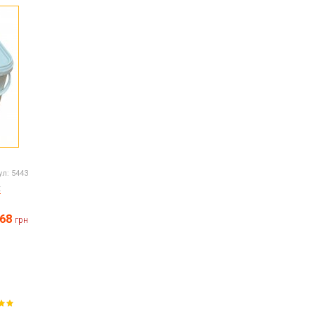
Пасха
ЧЕРНАЯ ПЯТНИЦА!!!
Хеллоуин (Halloween)
ул:
5443
t
868
грн