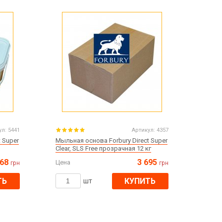
Все для изготовления духов
Все для аромасаше и аромадифузоров
Украина
Тара для косметики оптом
Мыльная основа оптом
Базовые масла жидкие и баттеры оптом
Основы для скраба
Травы для мыла
ул:
5441
Артикул:
4357
Глина косметическая
 Super
Мыльная основа Forbury Direct Super
Clear, SLS Free прозрачная 12 кг
868
3 695
Цена
грн
грн
ТЬ
КУПИТЬ
8 марта
шт
День Св. Валентина!
Новый год
1 октября День защитников и защитниц
Украины