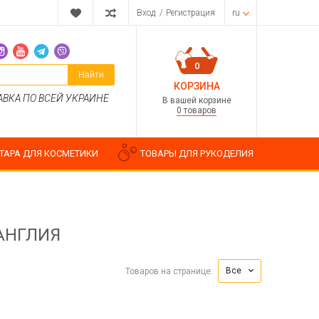
Вход
/
Регистрация
ru
0
Найти
КОРЗИНА
АВКА ПО ВСЕЙ УКРАИНЕ
В вашей корзине
0 товаров
ТАРА ДЛЯ КОСМЕТИКИ
ТОВАРЫ ДЛЯ РУКОДЕЛИЯ
 АНГЛИЯ
Парфюмерные композиции
Косметические отдушки
Все
Товаров на странице:
Пищевые ароматизаторы
Водорастворимые отдушки
ия