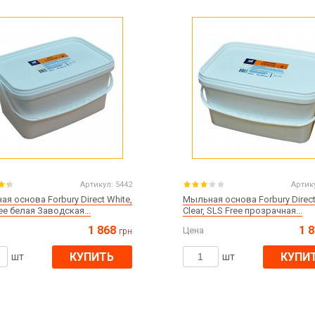
для соевых свечей
Песок
янная форма для мыла
Пигменты для мыла ZeniColor
Раковины
Пигментные красители Neri Color, 
Мика для мыла
тарь для мыловарения
нительные ингредиенты для мыла
Артикул:
5442
Артик
я основа Forbury Direct White,
Мыльная основа Forbury Direct
ee белая Заводская...
Clear, SLS Free прозрачная...
1 868
1 
Цена
грн
ь для мыла
с нуля холодным способом
КУПИТЬ
КУПИ
шт
Гликолевый экстракт
шт
Со2 экстракт