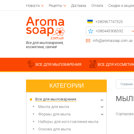
Новости
Рецепты
Доставка
Оплата
Скидки и акции
+380967747525
+380443906392
+380504785777
info@aromasoap.com.ua
Все для мыловарения,
косметики, свечей
+380937914582
Перезвоните мне
ВСЕ ДЛЯ МЫЛОВАРЕНИЯ
ВСЕ ДЛЯ КОСМЕТИ
КАТЕГОРИИ
Главная
Базовое масло
Парафины
Заготовки для декупажа
Силик
Дерев
Наклей
МЫЛ
Все для мыловарения
Воск для свечи
Салфетки для декупажа
Жидкие масла
Хлопк
Загото
Силик
Клей для декупажа
Баттер
Для насыпных свечей
Держат
Аксесс
Формы
Масла для мыла
Кисточки для рисования
Водорастворимые масла
Пчелиный воск
Трафар
Силик
Сортировк
Формы для мыла
Эфирные масла
Вощина
Чипборд
Молд
Наборы для изготовления мыла
Пласт
Основа для мыла
Набор 
Штамп