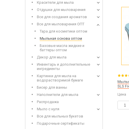
Красители для мыла
Набор 
Дерев
Отдушки для мыловарения
Все для создания ароматов
Все для мыловарения ОПТ
Тара для косметики оптом
Мыльная основа оптом
Базовые масла жидкие и
баттеры оптом
Декор для мыла
Сухоцветы
Инвен
Глиттеры
Инвентарь и дополнительные
Допол
ингредиенты
Игрушки для заливки в мыло
Картинки для мыла на
водорастворимой бумаге
Мыльна
SLS Fr
Бисер для ванны
Цена
Наполнители для мыла
Щелоч
Распродажа
Мыло 
Мыло с нуля
Все для мыльных букетов
Подарочные сертификаты