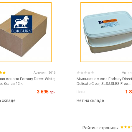
Артикул:
3616
Артик
я основа Forbury Direct White,
Мыльная основа Forbury Direc
ee белая 12 кг
Delicate Clear, SLS&SLES Free...
3 695
1 
Цена
грн
а складе
Нет на складе
:
Рейтинг страницы