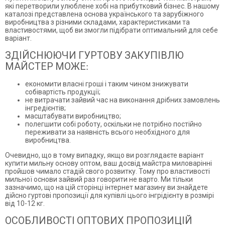
які перетворили улюблене хобі на прибутковий бізнес. В нашому
каталозі представлена основа українського та зарубіжного
виробництва з різними складами, характеристиками та
властивостями, щоб ви змогли підібрати оптимальний для себе
варіант.
ЗДІЙСНЮЮЧИ ГУРТОВУ ЗАКУПІВЛЮ
МАЙСТЕР МОЖЕ:
економити власні гроші і таким чином знижувати
собівартість продукції;
не витрачати зайвий час на виконання дрібних замовлень
інгредієнтів;
масштабувати виробництво;
полегшити собі роботу, оскільки не потрібно постійно
переживати за наявність всього необхідного для
виробництва.
Очевидно, що в тому випадку, якщо ви розглядаєте варіант
купити мильну основу оптом, ваш досвід майстра миловарінні
пройшов чимало стадій свого розвитку. Тому про властивості
мильної основи зайвий раз говорити не варто. Ми тільки
зазначимо, що на цій сторінці інтернет магазину ви знайдете
дійсно гуртові пропозиції для купівлі цього інгрідієнту в розмірі
від 10-12 кг.
ОСОБЛИВОСТІ ОПТОВИХ ПРОПОЗИЦІЙ