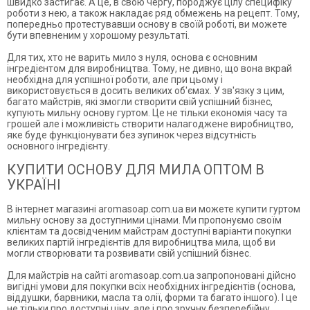
швидко застигає. А це, в свою чергу, породжує цілу специфіку
роботи з нею, а також накладає ряд обмежень на рецепт. Тому,
попередньо протестувавши основу в своїй роботі, ви можете
бути впевненим у хорошому результаті.
Для тих, хто не варить мило з нуля, основа є основним
інгредієнтом для виробництва. Тому, не дивно, що вона вкрай
необхідна для успішної роботи, але при цьому і
використовується в досить великих об'ємах. У зв'язку з цим,
багато майстрів, які змогли створити свій успішний бізнес,
купують мильну основу гуртом. Це не тільки економія часу та
грошей але і можливість створити налагоджене виробництво,
яке буде функціонувати без зупинок через відсутність
основного інгредієнту.
КУПИТИ ОСНОВУ ДЛЯ МИЛА ОПТОМ В
УКРАЇНІ
В інтернет магазині aromasoap.com.ua ви можете купити гуртом
мильну основу за доступними цінами. Ми пропонуємо своїм
клієнтам та досвідченим майстрам доступні варіанти покупки
великих партій інгредієнтів для виробництва мила, щоб ви
могли створювати та розвивати свій успішний бізнес.
Для майстрів на сайті aromasoap.com.ua запропоновані дійсно
вигідні умови для покупки всіх необхідних інгредієнтів (основа,
віддушки, барвники, масла та олії, форми та багато іншого). І це
не тільки про доступні ціну, але і про зручну безперебійну