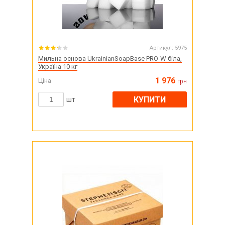
Артикул:
5975
Мильна основа UkrainianSoapBase PRO-W біла,
Україна 10 кг
1 976
Ціна
грн
КУПИТИ
шт