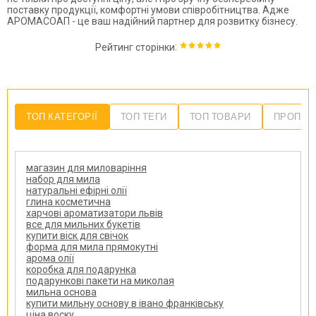
поставку продукції, комфортні умови співробітництва. Адже
АРОМАСОАП - це ваш надійний партнер для розвитку бізнесу.
:
Рейтинг сторінки
ТОП КАТЕГОРІЇ
ТОП ТЕГИ
ТОП ТОВАРИ
ПРОПОЗ
магазин для миловаріння
набор для мила
натуральні ефірні олії
глина косметична
харчові ароматизатори львів
все для мильних букетів
купити віск для свічок
форма для мила прямокутні
арома олії
коробка для подарунка
подарункові пакети на миколая
мильна основа
купити мильну основу в івано франківську
ціна воску