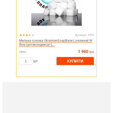
Артикул:
5976
Мильна основа UkrainianSoapBase Lowsweat W
біла (антиконденсат),...
1 940
Ціна
грн
КУПИТИ
шт