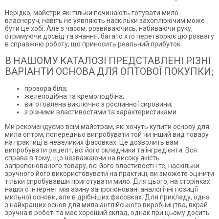
Нерідко, майстри які тільки починають готувати мило
власноруч, навіть не уявляють наскільки захоплюючим може
бути це хобі. Але з часом, розвиваючись, набиваючи руку,
отримуючи досвід та знання, багато хто перетворює цю розвагу
в справжню роботу, що приносить реальний прибуток.
В НАШОМУ КАТАЛОЗІ ПРЕДСТАВЛЕНІ РІЗНІ
ВАРІАНТИ ОСНОВА ДЛЯ ОПТОВОЇ ПОКУПКИ;
прозора біла;
желеподібна та кремоподбіна;
виготовлена виключно з рослинної сировини;
з різними властивостями та характеристиками.
Ми рекомендуємо всім майстрам, які хочуть купити основу для
мила оптом, попередньо випробувати той чи інший вид товару
на практиці в невеликих фасовках. Це дозволить вам
випробувати рецепт, всі його складники та інгредієнти. Вся
справа в тому, що незважаючи на високу якість
запропонованого товару, всі його властивості і те, наскільки
зручного його використовувати на практиці, ви зможете оцінити
тільки спробувавши приготувати мило. Для цього, на сторінках
нашого інтернет магазину запропоновані аналогічні позиції
мильної основи, але в дрібніших фасовках. Для прикладу, одна
з найкращих основ для мила англійського виробництва, вкрай
зручна в роботі та має хороший склад, однак при цьому досить