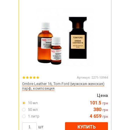
Артикул:
2271-10944
Ombre Leather 16, Tom Ford (мужская-женская)
парф, композиция
Цена
101.5
10 мл
грн
380
50 мл
грн
4 659
1 литр
грн
КУПИТЬ
шт