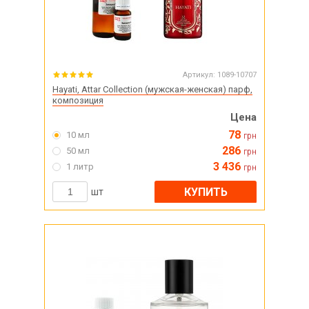
Артикул:
1089-10707
Hayati, Attar Collection (мужская-женская) парф,
композиция
Цена
78
10 мл
грн
286
50 мл
грн
3 436
1 литр
грн
КУПИТЬ
шт