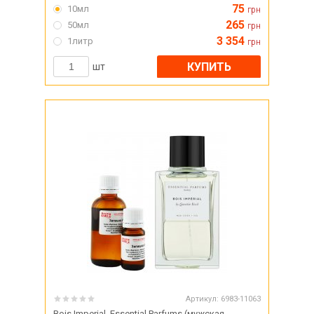
75
10мл
грн
265
50мл
грн
3 354
1литр
грн
КУПИТЬ
шт
Артикул:
6983-11063
Bois Imperial, Essential Parfums (мужская-