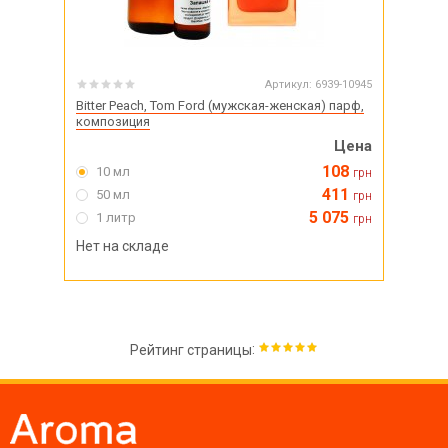
Артикул:
6939-10945
Bitter Peach, Tom Ford (мужская-женская) парф,
композиция
Цена
108
10 мл
грн
411
50 мл
грн
5 075
1 литр
грн
Нет на складе
:
Рейтинг страницы