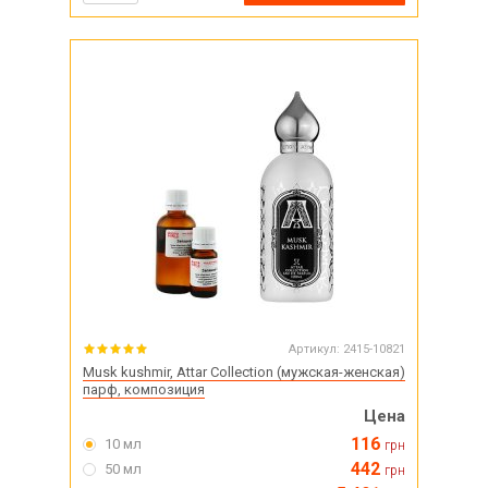
Артикул:
2415-10821
Musk kushmir, Attar Collection (мужская-женская)
парф, композиция
Цена
116
10 мл
грн
442
50 мл
грн