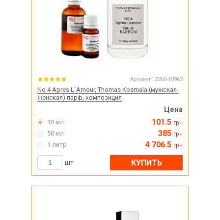
Артикул:
2260-10963
No 4 Apres L`Amour, Thomas Kosmala (мужская-
женская) парф, композиция
Цена
101.5
10 мл
грн
385
50 мл
грн
4 706.5
1 литр
грн
КУПИТЬ
шт