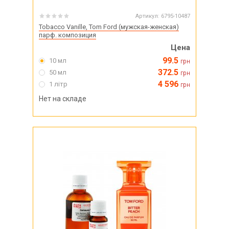
Артикул:
6795-10487
Tobacco Vanille, Tom Ford (мужская-женская)
парф. композиция
Цена
99.5
10 мл
грн
372.5
50 мл
грн
4 596
1 літр
грн
Нет на складе