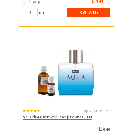
5 491
1 литр
грн
КУПИТЬ
шт
Артикул:
934-749
Aquablue (мужской) парф.композиция
Цена