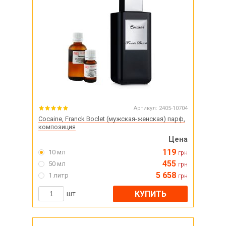
Артикул:
2405-10704
Cocaine, Franck Boclet (мужская-женская) парф,
композиция
Цена
119
10 мл
грн
455
50 мл
грн
5 658
1 литр
грн
КУПИТЬ
шт