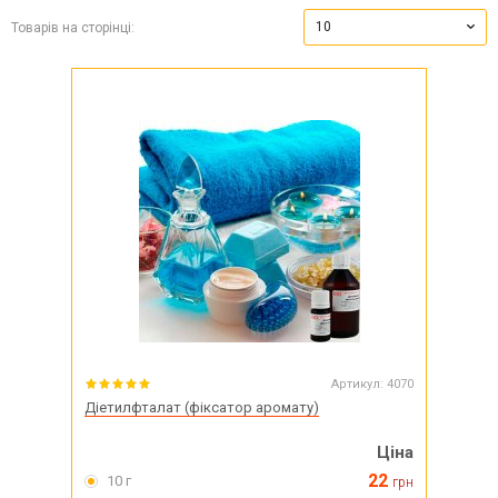
10
Товарів на сторінці:
Артикул:
4070
Діетилфталат (фіксатор аромату)
Ціна
22
10 г
грн