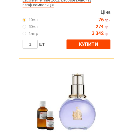
Lacoste Femme 2002, Lacoste (жіноча)
парф.композиція
Ціна
76
10мл
грн
274
50мл
грн
3 342
1літр
грн
КУПИТИ
шт