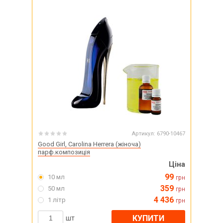
Артикул:
6790-10467
Good Girl, Carolina Herrera (жіноча)
парф.композиція
Ціна
99
10 мл
грн
359
50 мл
грн
4 436
1 літр
грн
КУПИТИ
шт