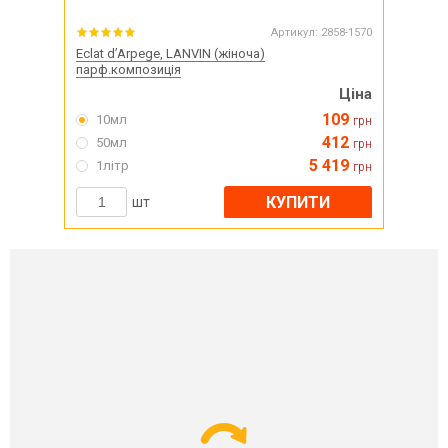
Артикул:
2858-1570
Eclat d’Arpege, LANVIN (жіноча)
парф.композиція
Ціна
109
10мл
грн
412
50мл
грн
5 419
1літр
грн
КУПИТИ
шт