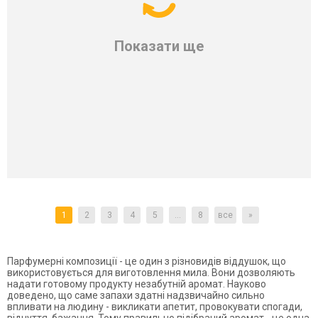
Показати ще
1
2
3
4
5
...
8
все
»
Парфумерні композиції - це один з різновидів віддушок, що
використовується для виготовлення мила. Вони дозволяють
надати готовому продукту незабутній аромат. Науково
доведено, що саме запахи здатні надзвичайно сильно
впливати на людину - викликати апетит, провокувати спогади,