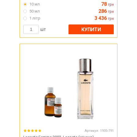
78
10 мл
грн
286
50 мл
грн
3 436
1 літр
грн
КУПИТИ
шт
Артикул:
1935-791