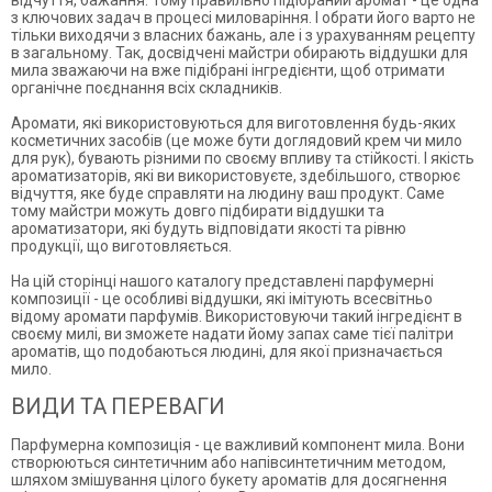
відчуття, бажання. Тому правильно підібраний аромат - це одна
з ключових задач в процесі миловаріння. І обрати його варто не
тільки виходячи з власних бажань, але і з урахуванням рецепту
в загальному. Так, досвідчені майстри обирають віддушки для
мила зважаючи на вже підібрані інгредієнти, щоб отримати
органічне поєднання всіх складників.
Аромати, які використовуються для виготовлення будь-яких
косметичних засобів (це може бути доглядовий крем чи мило
для рук), бувають різними по своєму впливу та стійкості. І якість
ароматизаторів, які ви використовуєте, здебільшого, створює
відчуття, яке буде справляти на людину ваш продукт. Саме
тому майстри можуть довго підбирати віддушки та
ароматизатори, які будуть відповідати якості та рівню
продукції, що виготовляється.
На цій сторінці нашого каталогу представлені парфумерні
композиції - це особливі віддушки, які імітують всесвітньо
відому аромати парфумів. Використовуючи такий інгредієнт в
своєму милі, ви зможете надати йому запах саме тієї палітри
ароматів, що подобаються людині, для якої призначається
мило.
ВИДИ ТА ПЕРЕВАГИ
Парфумерна композиція - це важливий компонент мила. Вони
створюються синтетичним або напівсинтетичним методом,
шляхом змішування цілого букету ароматів для досягнення