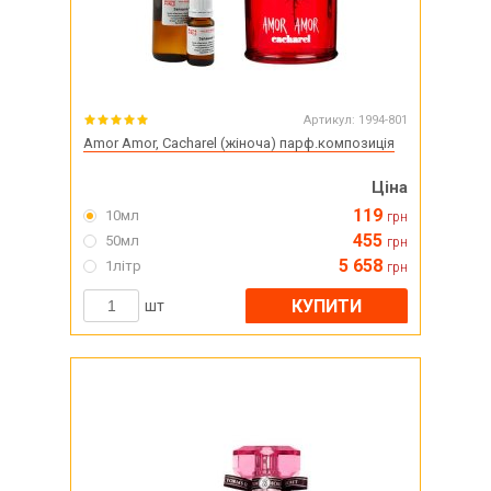
Артикул:
1994-801
Amor Amor, Cacharel (жіноча) парф.композиція
Ціна
119
10мл
грн
455
50мл
грн
5 658
1літр
грн
КУПИТИ
шт