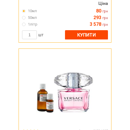
Ціна
80
10мл
грн
293
50мл
грн
3 578
1літр
грн
КУПИТИ
шт