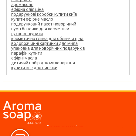
аромасоап
ефірна олія ціна
подарункові коробки купити київ
купити ефірне масло
подарунковий пакет новорічний
пусті баночки для косметики
сухоцвіт купити
косметична глина для обличчя ціна
водорозчинні картинки для мила
упаковка для новорічних подарунків
парафін купити
ефірні масла
дитячий набір для миловаріння
купити все для випічки
Все для миловаріння,
косметики, свічок