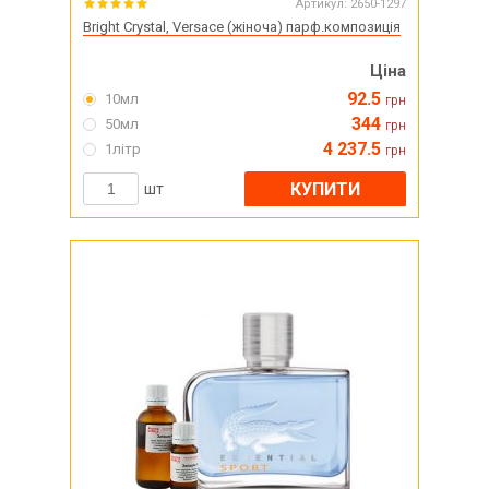
Артикул:
2650-1297
Bright Crystal, Versace (жіноча) парф.композиція
Ціна
92.5
10мл
грн
344
50мл
грн
4 237.5
1літр
грн
КУПИТИ
шт