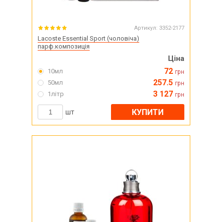
Артикул:
3352-2177
Lacoste Essential Sport (чоловіча)
парф.композиція
Ціна
72
10мл
грн
257.5
50мл
грн
3 127
1літр
грн
КУПИТИ
шт