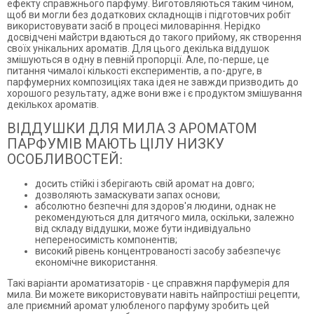
ефекту справжнього парфуму. Виготовляються таким чином,
щоб ви могли без додаткових складнощів і підготовчих робіт
використовувати засіб в процесі миловаріння. Нерідко
досвідчені майстри вдаються до такого прийому, як створення
своїх унікальних ароматів. Для цього декілька віддушок
змішуються в одну в певній пропорції. Але, по-перше, це
питання чималої кількості експериментів, а по-друге, в
парфумерних композиціях така ідея не завжди призводить до
хорошого результату, адже вони вже і є продуктом змішування
декількох ароматів.
ВІДДУШКИ ДЛЯ МИЛА З АРОМАТОМ
ПАРФУМІВ МАЮТЬ ЦІЛУ НИЗКУ
ОСОБЛИВОСТЕЙ:
досить стійкі і зберігають свій аромат на довго;
дозволяють замаскувати запах основи;
абсолютно безпечні для здоров'я людини, однак не
рекомендуються для дитячого мила, оскільки, залежно
від складу віддушки, може бути індивідуально
непереносимість компонентів;
високий рівень концентрованості засобу забезпечує
економічне використання.
Такі варіанти ароматизаторів - це справжня парфумерія для
мила. Ви можете використовувати навіть найпростіші рецепти,
але приємний аромат улюбленого парфуму зробить цей