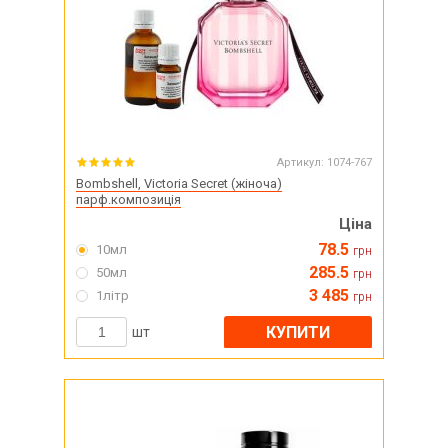
Артикул:
1074-767
Bombshell, Victoria Secret (жіноча)
парф.композиція
Ціна
78.5
10мл
грн
285.5
50мл
грн
3 485
1літр
грн
КУПИТИ
шт