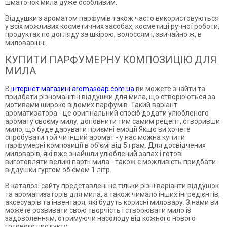
шматочок мила дуже особливим.
Віддушки з ароматом парфумів також часто використовуються
у всіх можливих косметичних засобах, косметиці ручної роботи,
продуктах по догляду за шкірою, волоссям і, звичайно ж, в
миловарінні.
КУПИТИ ПАРФУМЕРНУ КОМПОЗИЦІЮ ДЛЯ
МИЛА
В
інтернет магазині aromasoap.com.ua
ви можете знайти та
придбати різноманітні віддушки для мила, що створюються за
мотивами широко відомих парфумів. Такий варіант
ароматизатора - це оригінальний спосіб додати улюбленого
аромату своєму милу, доповнити тим самим рецепт, створивши
мило, що буде дарувати приємні емоції Якщо ви хочете
спробувати той чи інший аромат - у нас можна купити
парфумерні композиції в об'ємі від 5 грам. Для досвідчених
миловарів, які вже знайшли улюблений запах і готові
виготовляти великі партії мила - також є можливість придбати
віддушки гуртом об'ємом 1 літр.
В каталозі сайту представлені не тільки різні варіанти віддушок
та ароматизаторів для мила, а також чимало інших інгредієнтів,
аксесуарів та інвентаря, які будуть корисні миловару. З нами ви
можете розвивати свою творчість і створювати мило із
задоволенням, отримуючи насолоду від кожного нового
готового продукту.