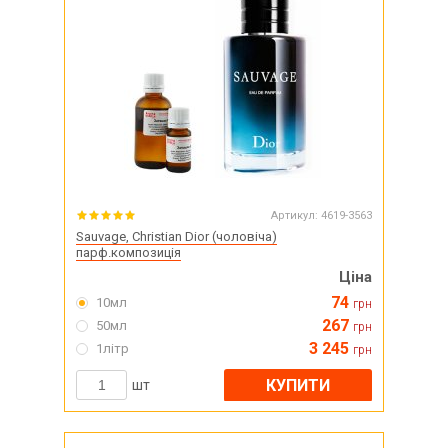
Артикул:
4619-3563
Sauvage, Christian Dior (чоловіча)
парф.композиція
Ціна
74
10мл
грн
267
50мл
грн
3 245
1літр
грн
КУПИТИ
шт