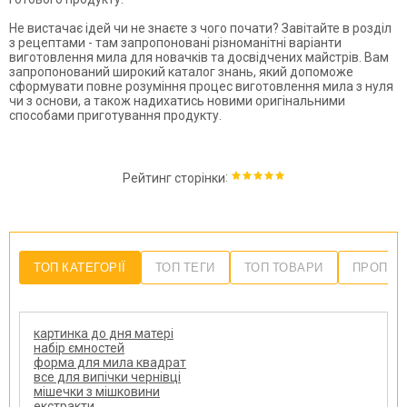
Не вистачає ідей чи не знаєте з чого почати? Завітайте в розділ
з рецептами - там запропоновані різноманітні варіанти
виготовлення мила для новачків та досвідчених майстрів. Вам
запропонований широкий каталог знань, який допоможе
сформувати повне розуміння процес виготовлення мила з нуля
чи з основи, а також надихатись новими оригінальними
способами приготування продукту.
:
Рейтинг сторінки
ТОП КАТЕГОРІЇ
ТОП ТЕГИ
ТОП ТОВАРИ
ПРОПОЗ
картинка до дня матері
набір ємностей
форма для мила квадрат
все для випічки чернівці
мішечки з мішковини
екстракти