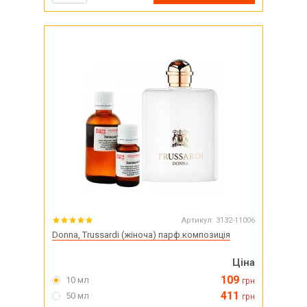
Артикул:
3132-11006
Donna, Trussardi (жіноча) парф.композиція
Ціна
109
10 мл
грн
411
50 мл
грн