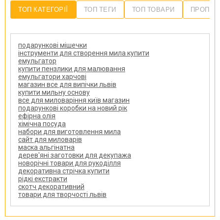
ТОП КАТЕГОРІЇ
ТОП ТЕГИ
ТОП ТОВАРИ
ПРОПОЗ
подарункові мішечки
інструменти для створення мила купити
емульгатор
купити пензлики для малювання
емульгатори харчові
магазин все для випічки львів
купити мильну основу
все для миловаріння київ магазин
подарункові коробки на новий рік
ефірна олія
хімічна посуда
набори для виготовлення мила
сайт для миловарів
маска альгінатна
дерев'яні заготовки для декупажа
новорічні товари для рукоділля
декоративна стрічка купити
рідкі екстракти
скотч декоративний
товари для творчості львів