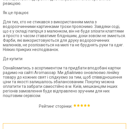
реакцією.
Як це працює
Для тих, хто не стикався з використанням мила з
водорозчинними картинками трохи прояснимо. Завдяки соді,
що є у складі папірця з малюнком, він не буде злізати клаптями
а просто з часом ставатиме бліднішим, доки зовсім не змиється.
Фарби, які використовуються для друку водорозчинних
малюнків, не розлізаються на милі та не бруднять руки та одяг.
Ніяких прикрих несподіванок.
Де купити
Ознайомитись з асортиментом та придбати вподобані картки
радимо на сайті Aromasoap. Ми дбайливо оновлюємо лінійку
товару до кожних свят і слідкуємо за тим, щоб співвідношення
ціни
та якості залишалось збалансованим. Покупку можна
оплатити та забрати самостійно в м.
Київ
, мешканцям інших
регіонів замовлення буде відправлено зручним для них
поштовим сервісом.
:
Рейтинг сторінки