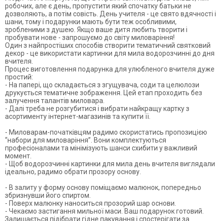
робочих, але є день, пропустити який спочатку батьки не
дозволяють, а потім совість. День учителя - це свято вдячності і
шани, тому і подарунки мають бути теж особливими,
зробленими з душею. Якщо ваше дитя любить творити і
пробувати нове - запрошуємо до світу миловаріння!
Один з найпростіших способів створити тематичний святковий
декор - це використати картинки для мила водорозчинні до дня
вчителя.
Процес виготовлення подарунка для улюбленого
вчителя
дуже
простий:
- На
папері
, що складається з згущувача, соди та целюлози
друкується тематичне зображення. Цей етап проходить без
залучення талантів миловара.
- Далі треба не розгубитися і вибрати найкращу картку з
асортименту
інтернет-магазинів
та
купити
її.
- Миловарам-початківцям радимо скористатись пропозицією
“набори для миловаріння”. Вони комплектуються
професіоналами та мінімізують шанси схибити у важливий
момент.
- Щоб
водорозчинні картинки для мила день вчителя
виглядали
ідеально, радимо обрати прозору основу.
- В залиту у форму основу поміщаємо малюнок, попередньо
збризнувши його спиртом.
- Поверх малюнку наноситься прозорий шар основи.
- Чекаємо застигання мильної маси. Ваш подарунок готовий.
Залишається підібрати гідне пакування і спостерігати за