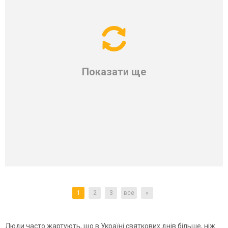
Показати ще
1
2
3
все
»
Люди часто жартують, що в
Україні
святкових днів більше, ніж