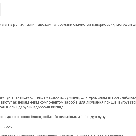
мують з різних частин дводомної рослини сімейства кипарисових, методом ди
ампунів, антицелюлітних і масажних сумішей, для Аромолампи і розслаблююч
е виступає незамінним компонентом засобів для лікування прищів, вугруватої і
ан шкіри і дарує їй здоровий вигляд.
надає волоссю блиск, робить їх сильнішими і ліквідує лупу.
 нирок.