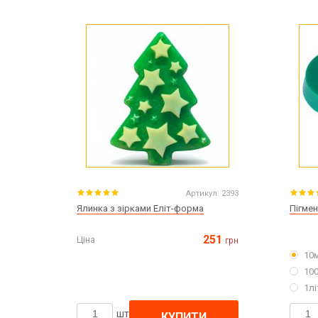
Артикул:
2393
Ялинка з зірками Еліт-форма
Пігмен
251
Ціна
грн
10
10
1лі
шт
КУПИТИ