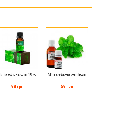
'ята ефірна олія 10 мл
М'ята ефірна олія Індія
98 грн
59 грн