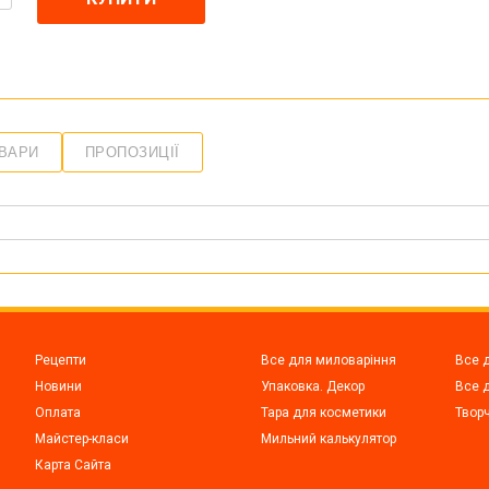
ОВАРИ
ПРОПОЗИЦІЇ
Рецепти
Все для миловаріння
Все 
Новини
Упаковка. Декор
Все д
Оплата
Тара для косметики
Творч
Майстер-класи
Мильний калькулятор
Карта Сайта