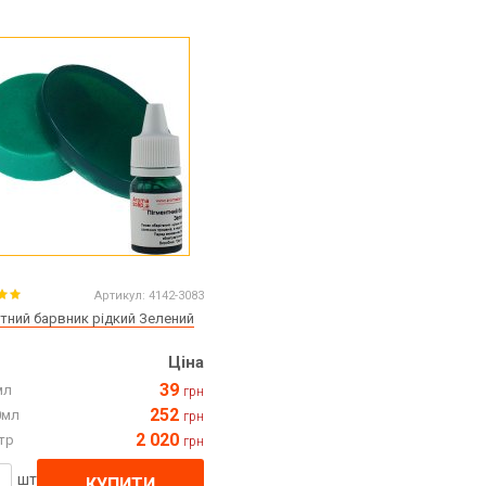
Артикул:
4142-3083
тний барвник рідкий Зелений
Ціна
39
мл
грн
252
0мл
грн
2 020
тр
грн
шт
КУПИТИ