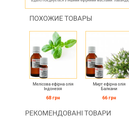
Вдало поєднується з іншими ефірними маслами: лаванда, к
ПОХОЖИЕ ТОВАРЫ
Мелісова ефірна олія
Мирт ефірна олія
Індонезія
Балкани
68 грн
66 грн
РЕКОМЕНДОВАНІ ТОВАРИ