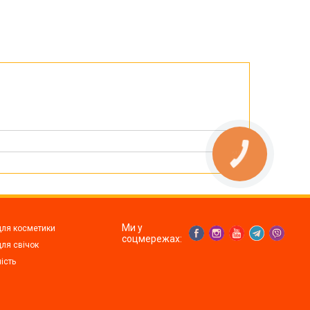
Ми у
для косметики
соцмережах:
ля свічок
ість