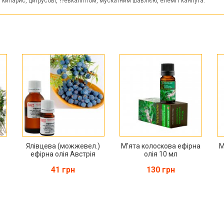
ипарис, цитрусові, ??евкаліптом, мускатним шавлією, елемі і каяпута.
Ялівцева (можжевел.)
М'ята колоскова ефірна
М
ефірна олія Австрія
олія 10 мл
41 грн
130 грн