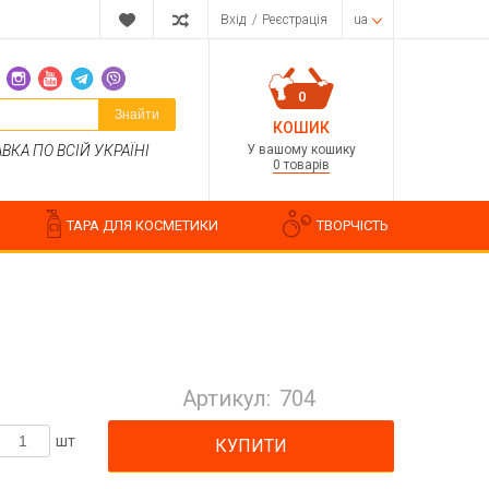
Вхід
/
Реєстрація
ua
0
Знайти
КОШИК
У вашому кошику
КА ПО ВСІЙ УКРАЇНІ
0 товарів
ТАРА ДЛЯ КОСМЕТИКИ
ТВОРЧІСТЬ
Парфумерні композиції
Косметичні ароматизатори
Артикул:
704
Ароматизатори харчові
Водорозчинні запашки
шт
КУПИТИ