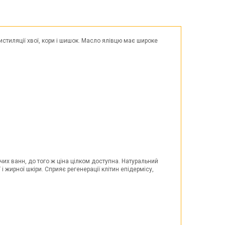
Великдень
ЧОРНА П'ЯТНИЦЯ!!!
Хелловін (Halloween)
стиляції хвої, кори і шишок. Масло ялівцю має широке
их ванн, до того ж ціна цілком доступна. Натуральний
 жирної шкіри. Сприяє регенерації клітин епідермісу,