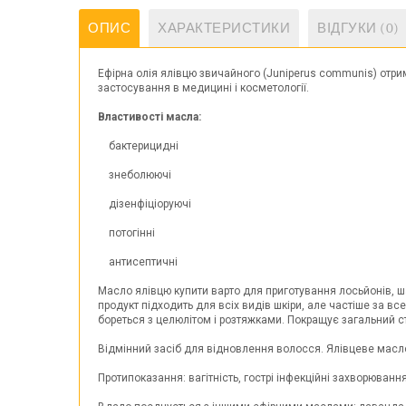
ОПИС
ХАРАКТЕРИСТИКИ
ВІДГУКИ (0)
Ефірна олія ялівцю звичайного (Juniperus communis) отри
застосування в медицині і косметології.
Властивості масла:
бактерицидні
знеболюючі
дізенфіціоруючі
потогінні
антисептичні
Масло ялівцю купити варто для приготування лосьйонів, ш
продукт підходить для всіх видів шкіри, але частіше за вс
бореться з целюлітом і розтяжками. Покращує загальний ст
Відмінний засіб для відновлення волосся. Ялівцеве масло 
Протипоказання: вагітність, гострі інфекційні захворювання