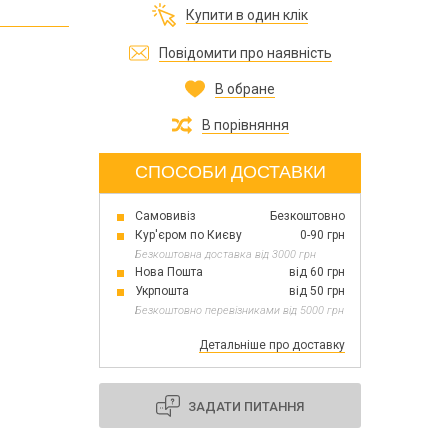
Все для виготовлення парфумів
Купити в один клік
Все для аромасаше та аромадифузорів
їна
Повідомити про наявність
В обране
Тара косметична опт
Мильна основа оптом
В порівняння
Масло для мила оптом
СПОСОБИ ДОСТАВКИ
Самовивіз
Безкоштовно
Основи для скрабу
Кур'єром по Києву
0-90 грн
Трави для мила
Безкоштовна доставка від 3000 грн
Глина косметична
Нова Пошта
від 60 грн
Укрпошта
від 50 грн
Безкоштовно перевізниками від 5000 грн
Детальніше про доставку
8 березня
День Св. Валентина!
Новий рік, Різдво
ЗАДАТИ ПИТАННЯ
1 жовтня День захисників та захисниць
України