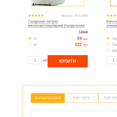
Артикул:
4072-3003
Гіалуронат натрію
Баноч
високомолекулярний (гіалуронова
алюмі
кислота)
Ціна
59
1г
1ш
грн
222
5г
10
грн
50
шт
КУПИТИ
ТОП КАТЕГОРІЇ
ТОП ТЕГИ
ТОП Т