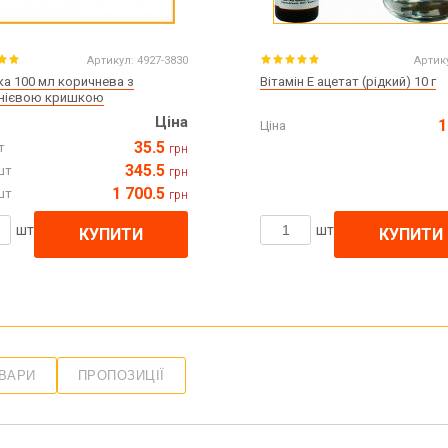
Артикул:
4927-3830
Артик
ка 100 мл коричнева з
Вітамін E ацетат (рідкий) 10 г
нієвою кришкою
Ціна
1
Ціна
35.5
т
грн
345.5
шт
грн
1 700.5
шт
грн
шт
шт
КУПИТИ
КУПИТИ
ОВАРИ
ПРОПОЗИЦІЇ