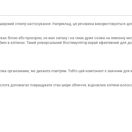
широкий спектр застосування. Наприклад, ця речовина використовується для
ває білою або прозорою, не має запаху і на смак дуже схожа на лимонну ки
бмін в клітинах. Такий універсальний біостимулятор вкрай ефективний для до
іма організмами, які дихають повітрям. Тобто цей компонент є звичним для к
кислота допомагає покращувати стан шкіри обличчя, відновлює клітини волосся