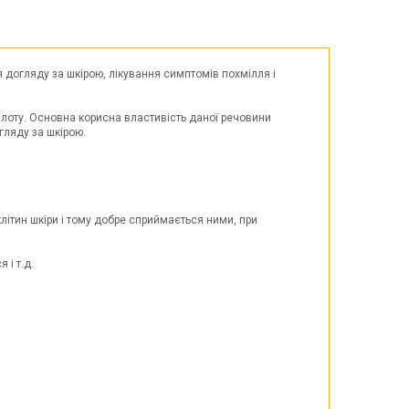
Великдень
ЧОРНА П'ЯТНИЦЯ!!!
Хелловін (Halloween)
 догляду за шкірою, лікування симптомів похмілля і
слоту. Основна корисна властивість даної речовини
гляду за шкірою.
літин шкіри і тому добре сприймається ними, при
 і т.д.