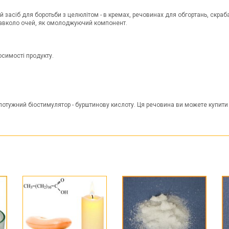
засіб для боротьби з целюлітом - в кремах, речовинах для обгортань, скраба
навколо очей, як омолоджуючий компонент.
симості продукту.
отужний біостимулятор - бурштинову кислоту. Ця речовина ви можете купити у