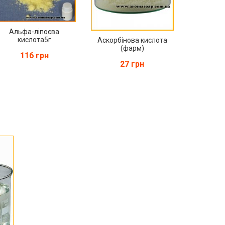
Альфа-ліпоєва
кислота5г
Аскорбінова кислота
(фарм)
116 грн
27 грн