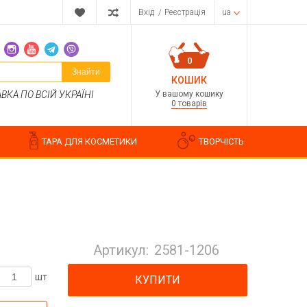
Вхід
/
Реєстрація
ua
0
Знайти
КОШИК
У вашому кошику
КА ПО ВСІЙ УКРАЇНІ
0 товарів
ТАРА ДЛЯ КОСМЕТИКИ
ТВОРЧІСТЬ
Парфумерні композиції
Косметичні ароматизатори
Артикул:
2581-1206
Ароматизатори харчові
Водорозчинні запашки
шт
КУПИТИ