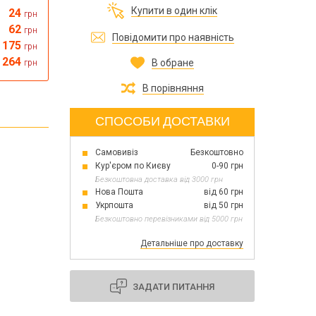
Все для виготовлення парфумів
Купити в один клік
24
грн
Все для аромасаше та аромадифузорів
їна
62
грн
Повідомити про наявність
175
грн
264
В обране
грн
Тара косметична опт
Мильна основа оптом
В порівняння
Масло для мила оптом
СПОСОБИ ДОСТАВКИ
Самовивіз
Безкоштовно
Основи для скрабу
Кур'єром по Києву
0-90 грн
Трави для мила
Безкоштовна доставка від 3000 грн
Глина косметична
Нова Пошта
від 60 грн
Укрпошта
від 50 грн
Безкоштовно перевізниками від 5000 грн
Детальніше про доставку
8 березня
День Св. Валентина!
Новий рік, Різдво
ЗАДАТИ ПИТАННЯ
1 жовтня День захисників та захисниць
України