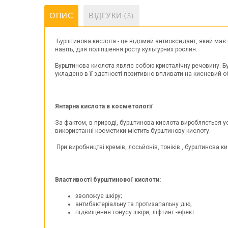
ОПИС
ВІДГУКИ (5)
Бурштинова кислота - це відомий антиоксидант, який має 
навіть, для поліпшення росту культурних рослин.
Бурштинова кислота являє собою кристалічну речовину. Бу
укладено в її здатності позитивно впливати на кисневий о
Янтарна кислота в косметології
За фактом, в природі, бурштинова кислота виробляється ус
використанні косметики містить бурштинову кислоту.
При виробництві кремів, лосьйонів, тоніків , бурштинова 
Властивості бурштинової кислоти:
зволожує шкіру;
антибактеріальну та протизапальну дію;
підвищення тонусу шкіри, ліфтинг -ефект.