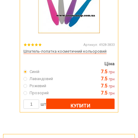
Артикул:
4928-3833
Шпатель-лопатка косметичний кольоровий
Ціна
7.5
Синій
грн
7.5
Лавандовий
грн
7.5
Рожевий
грн
7.5
Прозорий
грн
шт
КУПИТИ