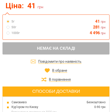
Ціна:
41
грн
41
5г
грн
281
50г
грн
4 496
1000г
грн
НЕМАЄ НА СКЛАДІ
Повідомити про наявність
В обране
В порівняння
СПОСОБИ ДОСТАВКИ
Самовивіз
Безкоштовно
Кур'єром по Києву
0-90 грн
Безкоштовна доставка від 3000 грн