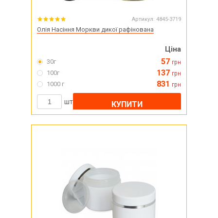
Артикул:
4845-3719
Олія Насіння Моркви дикої рафінована
Ціна
57
30г
грн
137
100г
грн
831
1000 г
грн
шт
КУПИТИ