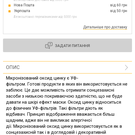
Нова Пошта
від 60 грн
Укрпошта
від 50 грн
Безкоштовно перевізниками від 5000 грн
Детальніше про доставку
ЗАДАТИ ПИТАННЯ
ОПИС
Мікронізований оксид цинку є УФ-
фільтром.
Готові продукти в яких він використовується не
забілює.
Це дає можливість отримати сонцезахисні
засоби з низькою покриваючою здатністю, що не буде
давати на шкірі ефект маски.
Оксид цинку відноситься
до фізичних УФ-фільтрів.
Такі фільтри діють як
відбивач.
Принцип відображення вважається більш
щадним, адже він не викликає алергічної
дії.
Мікронізований оксид цинку використовується як в
сонцезахисній так і в доглядовій і декоративній