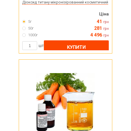
Діоксид титану мікронізірованний косметичний
Ціна
41
5г
грн
281
50г
грн
4 496
1000г
грн
шт
КУПИТИ