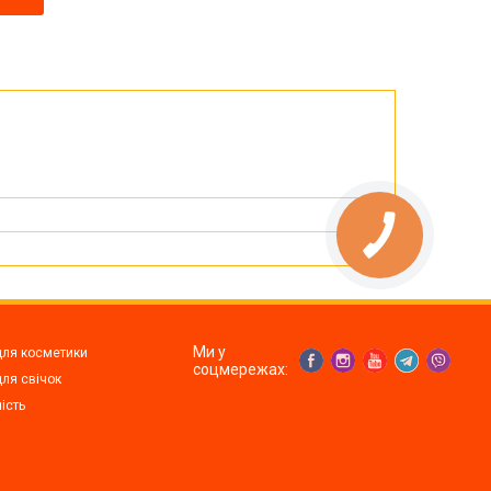
Ми у
для косметики
соцмережах:
ля свічок
ість