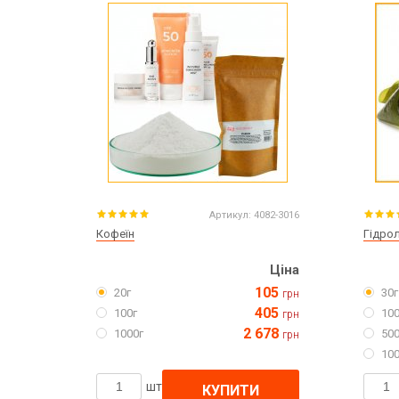
Артикул:
4082-3016
Кофеїн
Гідрол
Ціна
105
20г
30г
грн
405
100г
100
грн
2 678
1000г
500
грн
100
шт
КУПИТИ