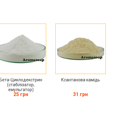
Бета-Циклодекстрин
Ксантанова камідь
(стабілізатор,
емульгатор)
25 грн
31 грн