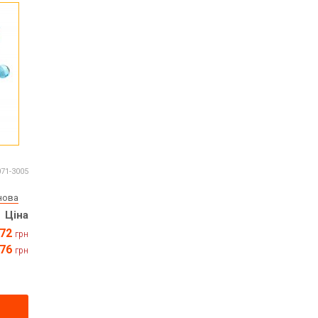
071-3005
нова
Ціна
72
грн
76
грн