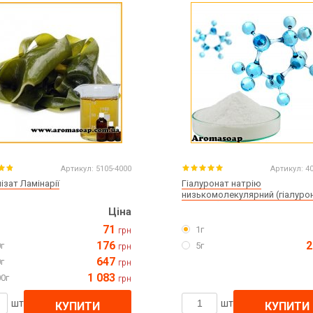
Артикул:
5105-4000
Артикул:
4
ізат Ламінарії
Гіалуронат натрію
низькомолекулярний (гіалуро
кислота)
Ціна
71
1г
грн
176
2
г
5г
грн
647
г
грн
1 083
0г
грн
шт
шт
КУПИТИ
КУПИТИ