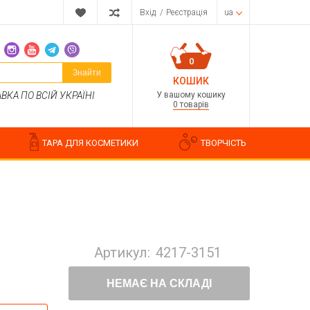
Вхід
/
Реєстрація
ua
0
Знайти
КОШИК
У вашому кошику
КА ПО ВСІЙ УКРАЇНІ
0 товарів
ТАРА ДЛЯ КОСМЕТИКИ
ТВОРЧІСТЬ
Парфумерні композиції
Косметичні ароматизатори
Артикул:
4217-3151
Ароматизатори харчові
Водорозчинні запашки
НЕМАЄ НА СКЛАДІ