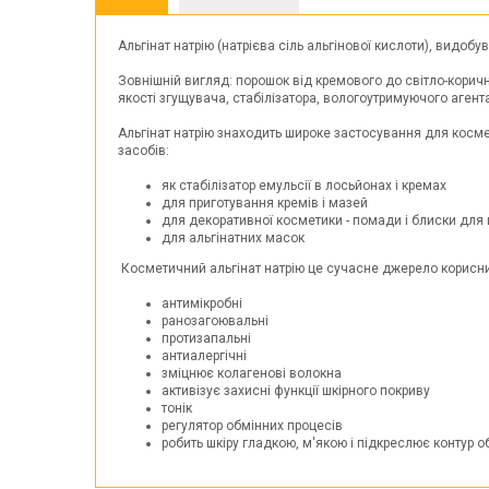
Альгінат натрію (натрієва сіль альгінової кислоти), видобу
Зовнішній вигляд: порошок від кремового до світло-коричн
якості згущувача, стабілізатора, вологоутримуючого агент
Альгінат натрію знаходить широке застосування для косме
засобів:
як стабілізатор емульсії в лосьйонах і кремах
для приготування кремів і мазей
для декоративної косметики - помади і блиски для 
для альгінатних масок
Косметичний альгінат натрію це сучасне джерело корисн
антимікробні
ранозагоювальні
протизапальні
антиалергічні
зміцнює колагенові волокна
активізує захисні функції шкірного покриву
тонік
регулятор обмінних процесів
робить шкіру гладкою, м'якою і підкреслює контур 