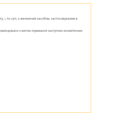
Великдень
ЧОРНА П'ЯТНИЦЯ!!!
Хелловін (Halloween)
гу, і, по суті, є желюючий засобом, застосовуваним в
 рекомендовано з метою отримання наступних косметичних