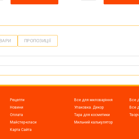
ОВАРИ
ПРОПОЗИЦІЇ
Рецепти
Все для миловаріння
Все 
Новини
Упаковка. Декор
Все д
Оплата
Тара для косметики
Творч
Майстер-класи
Мильний калькулятор
Карта Сайта