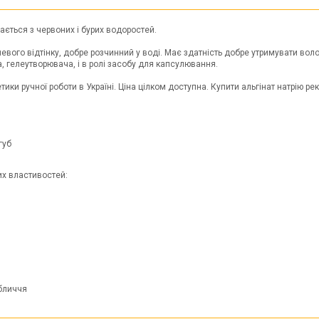
вається з червоних і бурих водоростей.
евого відтінку, добре розчинний у воді. Має здатність добре утримувати воло
а, гелеутворювача, і в ролі засобу для капсулювання.
тики ручної роботи в Україні. Ціна цілком доступна. Купити альгінат натрію
губ
их властивостей:
обличчя