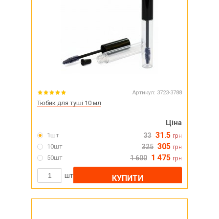
Артикул:
3723-3788
Тюбик для туші 10 мл
Ціна
31.5
1шт
33
грн
305
10шт
325
грн
1 475
50шт
1 600
грн
шт
КУПИТИ