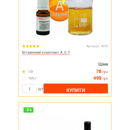
Артикул:
4076
Вітамінний комплекс A, E, F
Ціна
78
10г
грн
498
100 г
грн
шт
КУПИТИ
-
5
%