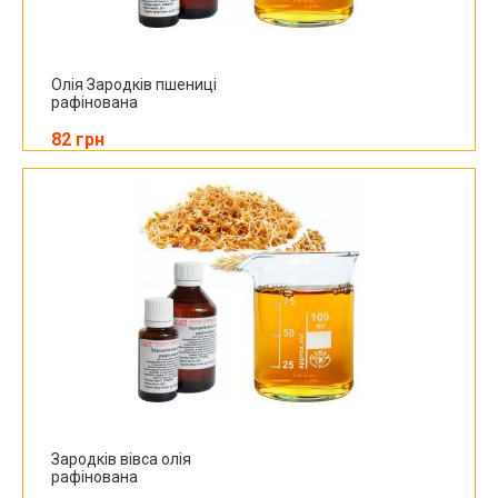
Олія Зародків пшениці
рафінована
82 грн
Зародків вівса олія
рафінована