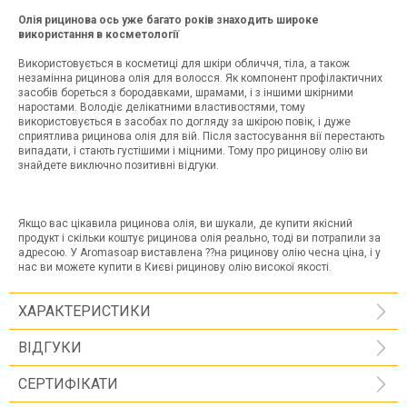
Олія рицинова ось уже багато років знаходить широке
використання в косметології
Використовується в косметиці для шкіри обличчя, тіла, а також
незамінна рицинова олія для волосся. Як компонент профілактичних
засобів бореться з бородавками, шрамами, і з іншими шкірними
наростами. Володіє делікатними властивостями, тому
використовується в засобах по догляду за шкірою повік, і дуже
сприятлива рицинова олія для вій. Після застосування вії перестають
випадати, і стають густішими і міцними. Тому про рицинову олію ви
знайдете виключно позитивні відгуки.
Якщо вас цікавила рицинова олія, ви шукали, де купити якісний
продукт і скільки коштує рицинова олія реально, тоді ви потрапили за
адресою. У Aromasoap виставлена ??на рицинову олію чесна ціна, і у
нас ви можете купити в Києві рицинову олію високої якості.
ХАРАКТЕРИСТИКИ
ВІДГУКИ
СЕРТИФІКАТИ