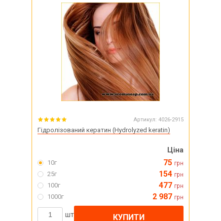
Артикул:
4026-2915
Гідролізований кератин (Hydrolyzed keratin)
Ціна
75
10г
грн
154
25г
грн
477
100г
грн
2 987
1000г
грн
шт
КУПИТИ