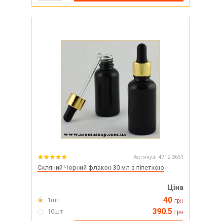
Артикул:
4712-3651
Скляний Чорний флакон 30 мл з піпеткою
Ціна
40
1шт
грн
390.5
10шт
грн