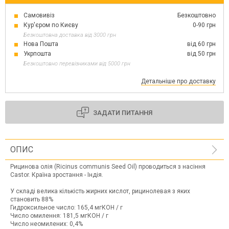
Самовивіз
Безкоштовно
Кур'єром по Києву
0-90 грн
Безкоштовна доставка від 3000 грн
Нова Пошта
від 60 грн
Укрпошта
від 50 грн
Безкоштовно перевізниками від 5000 грн
Детальніше про доставку
ЗАДАТИ ПИТАННЯ
ОПИС
Рицинова олія (Ricinus communis Seed Oil) проводиться з насіння
Castor. Країна зростання - Індія.
У складі велика кількість жирних кислот, рицинолевая з яких
становить 88%
Гидроксильное число: 165,4 мгКОН / г
Число омилення: 181,5 мгКОН / г
Число неомилених: 0,4%