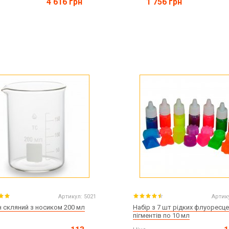
4 616 грн
1 756 грн
Артикул:
5021
Артик
 скляний з носиком 200 мл
Набір з 7 шт рідких флуоресц
пігментів по 10 мл