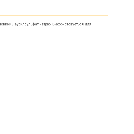
Великдень
ЧОРНА П'ЯТНИЦЯ!!!
Хелловін (Halloween)
ечовини Лаурилсульфат натрію. Використовується для