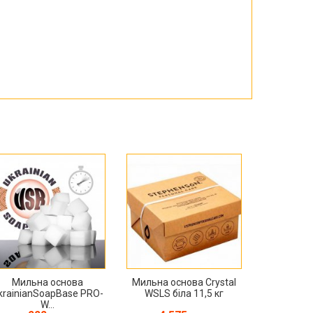
Мильна основа
Мильна основа Crystal
krainianSoapBase PRO-
WSLS біла 11,5 кг
W...