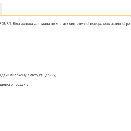
&POUR”). Біла основа для мила не містить синтетичної поверхнево-активної р
вдяки високому вмісту гліцерину;
цевого продукту.