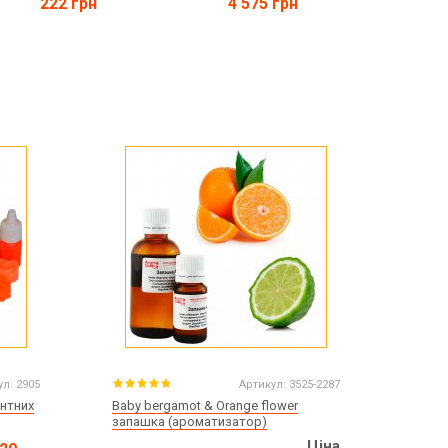
222 грн
4 575 грн
ул:
2905
Артикул:
3525-2287
ентних
Baby bergamot & Orange flower
запашка (ароматизатор)
Ціна