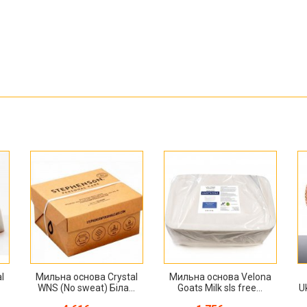
l
Мильна основа Crystal
Мильна основа Velona
WNS (No sweat) Біла...
Goats Milk sls free...
U