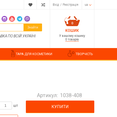
Вхід
/
Реєстрація
ua
0
Знайти
КОШИК
У вашому кошику
КА ПО ВСІЙ УКРАЇНІ
0 товарів
ТАРА ДЛЯ КОСМЕТИКИ
ТВОРЧІСТЬ
Парфумерні композиції
Косметичні ароматизатори
Артикул:
1038-408
Ароматизатори харчові
Водорозчинні запашки
шт
КУПИТИ