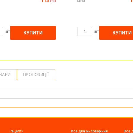
113
1
Ціна
грн
шт
шт
КУПИТИ
КУПИТИ
ОВАРИ
ПРОПОЗИЦІЇ
Рецепти
Все для миловаріння
Все 