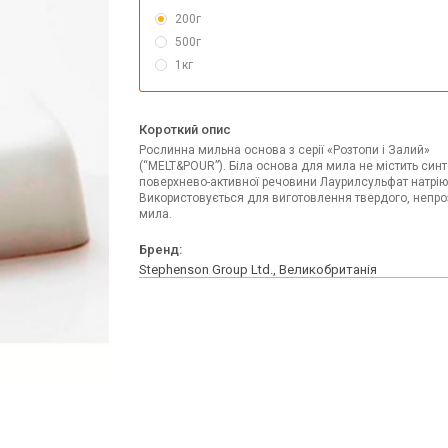
яна форма для мила
Пігменти для мила zenicolor
200г
Мушлі
Пігментні барвники Neri Color, Укра
500г
Міка для мила
1кг
Короткий опис
Рослинна мильна основа з серії «Розтопи і Залий»
(“MELT&POUR”). Біла основа для мила не містить синт
поверхнево-активної речовини Лаурилсульфат натрію
ар для миловаріння
Використовується для виготовлення твердого, непро
ові інгредієнти для мила
мила.
Бренд:
Stephenson Group Ltd., Великобританія
я мила
 нуля холодним способом
Екстракти рослинні гліколеві
Екстракти рідкі СО2