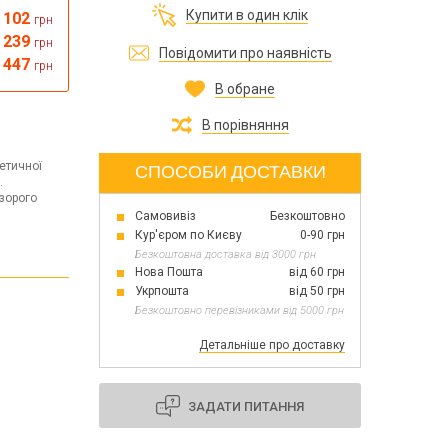
Все для виготовлення парфумів
Купити в один клік
102
грн
Все для аромасаше та аромадифузорів
їна
239
грн
Повідомити про наявність
447
грн
В обране
Тара косметична опт
Мильна основа оптом
В порівняння
Масло для мила оптом
етичної
СПОСОБИ ДОСТАВКИ
.
зорого
Самовивіз
Безкоштовно
Основи для скрабу
Кур'єром по Києву
0-90 грн
Трави для мила
Безкоштовна доставка від 3000 грн
Глина косметична
Нова Пошта
від 60 грн
Укрпошта
від 50 грн
Безкоштовно перевізниками від 5000 грн
Детальніше про доставку
8 березня
День Св. Валентина!
Новий рік, Різдво
ЗАДАТИ ПИТАННЯ
1 жовтня День захисників та захисниць
України