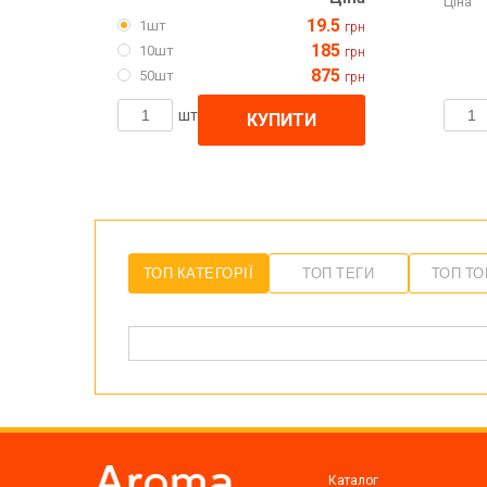
Ціна
19.5
1шт
грн
185
10шт
грн
875
50шт
грн
шт
КУПИТИ
ТОП КАТЕГОРІЇ
ТОП ТЕГИ
ТОП Т
Каталог