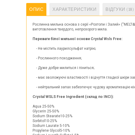
ОПИС
ХАРАКТЕРИСТИКИ
ВІДГУКИ (18)
Рослинна мильна основа з серії «Розтопи і Залий» (“MELT
виготовлення твердого, непрозорого мила.
Переваги білої мильної основи Crystal Wsls Free:
- Не містить лаурилсульфат натрію;
- Рослинного походження;
- Дуже добре милиться і піниться;
- має зволожуючі властивості і відчуття гладкої шкіри за
- нейтральний запах забезпечує чудову ароматизацію кін
Crystal WSLS Free Ingredient (склад по INCI):
Aqua 25-50%
Glycerin 25-50%
Sodium Stearate10-25%
Sorbitol10-25%
Sodium Laurate 5-10%
Propylene Glycol5-10%