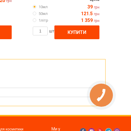
20
грн
39
10мл
грн
121.5
50мл
грн
1 359
1літр
грн
шт
КУПИТИ
Ми у
для косметики