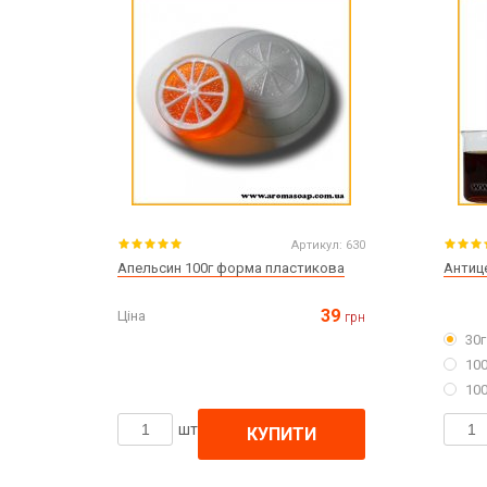
Артикул:
630
Апельсин 100г форма пластикова
Антиц
39
Ціна
грн
30г
100
100
шт
КУПИТИ