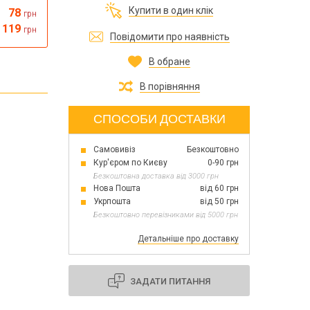
Все для виготовлення парфумів
Купити в один клік
78
грн
Все для аромасаше та аромадифузорів
їна
119
грн
Повідомити про наявність
В обране
Тара косметична опт
Мильна основа оптом
В порівняння
Масло для мила оптом
СПОСОБИ ДОСТАВКИ
Самовивіз
Безкоштовно
Основи для скрабу
Кур'єром по Києву
0-90 грн
Трави для мила
Безкоштовна доставка від 3000 грн
Глина косметична
Нова Пошта
від 60 грн
Укрпошта
від 50 грн
Безкоштовно перевізниками від 5000 грн
Детальніше про доставку
8 березня
День Св. Валентина!
Новий рік, Різдво
ЗАДАТИ ПИТАННЯ
1 жовтня День захисників та захисниць
України