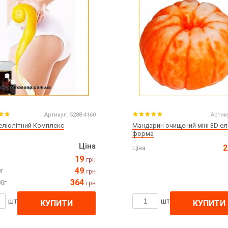
Артикул:
5288-4160
Артик
елюлітний Комплекс
Мандарин очищений міні 3D ел
форма
Ціна
2
Ціна
19
грн
49
г
грн
364
0г
грн
шт
шт
КУПИТИ
КУПИТИ