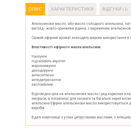
ОПИС
ХАРАКТЕРИСТИКИ
ВІДГУКИ (1)
Апельсинове масло, або масло солодкого апельсина, лат. н
вигляд - жовто-оранжева рідина, з вираженим апельсин
Свіжий ефірний аромат знаходить широке використання в 
Властивості ефірного масла апельсина:
тонізуючі
підсилюють імунітет
жарознижуючі
дезодоруючі
антисептичні
антидепресантне
заспокійливі
Відповідна ціна на апельсинове масло і ряд корисних вла
зморшок, в лосьйонах для засмаги та багатьох інших косм
апельсина Ефірне апельсинове масло використовується дл
виробів.
Вдалі композиції з усіма цитрусовими маслами, з ялівцем,