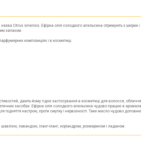
азва Citrus sinensis. Ефірна олія солодкого апельсина отримують з шкірки і
овим запахом.
парфумерних композиціях і в косметиці.
стивостей, дають йому гідне застосування в косметиці для волосся, обличчя 
етичних засобах. Ефірна олія солодкого апельсина чудово працює в аромалам
я підняття настрою, проти смутку і нервозності. Таке масло чудово доповню
 шавлією, лавандою, іланг-іланг, коріандром, розмарином і ладаном.