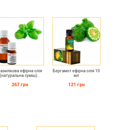
азилікова ефірна олія
Бергамот ефірна олія 10
(натуральна суміш)...
мл
267 грн
121 грн