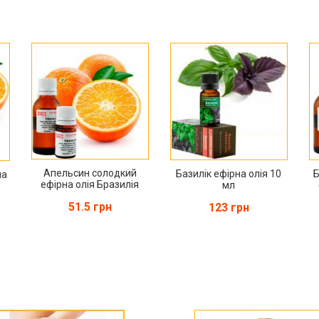
Апельсин солодкий
Базилік ефірна олія 10
Б
на
ефірна олія Бразилія
мл
51.5 грн
123 грн