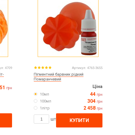
ул:
4709
Артикул:
4765-3655
іт-
Пігментний барвник рідкий
Помаранчевий
Ціна
51
грн
44
10мл
грн
304
100мл
грн
2 458
1літр
грн
шт
КУПИТИ