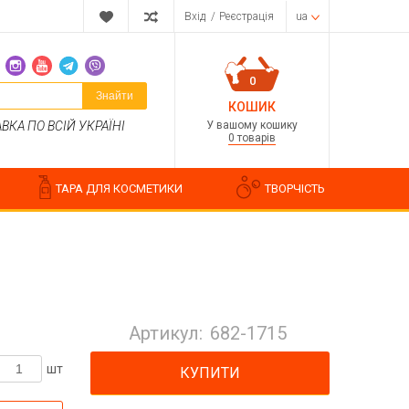
Вхід
/
Реєстрація
ua
0
Знайти
КОШИК
У вашому кошику
КА ПО ВСІЙ УКРАЇНІ
0 товарів
ТАРА ДЛЯ КОСМЕТИКИ
ТВОРЧІСТЬ
Парфумерні композиції
Косметичні ароматизатори
Артикул:
682-1715
Ароматизатори харчові
Водорозчинні запашки
шт
КУПИТИ