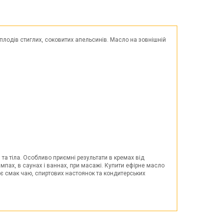
Великдень
ЧОРНА П'ЯТНИЦЯ!!!
Хелловін (Halloween)
 плодів стиглих, соковитих апельсинів. Масло на зовнішній
та тіла. Особливо приємні результати в кремах від
пах, в саунах і ваннах, при масажі. Купити ефірне масло
є смак чаю, спиртових настоянок та кондитерських