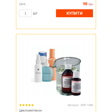
98
Ціна
грн
КУПИТИ
шт
Артикул:
2681-1686
Циклометикон