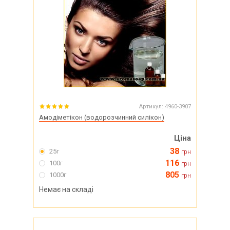
Артикул:
4960-3907
Амодіметікон (водорозчинний силікон)
Ціна
38
25г
грн
116
100г
грн
805
1000г
грн
Немає на складі