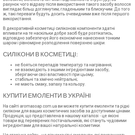
рахунок чого відразу після використання такого засобу волосся
виглядає більш доглянутим, гладеньким та блискучим. До того
ж, такі переваги будуть досить очевидними вже після першого
використання.
В декоративній косметиці силіконові компоненти здатні
впливати на те наскільки добре засіб буде розтікатись,
відповідно забезпечує його економічне нанесення тонким
шаром і рівномірне розподілення поверхнею шкіри.
СИЛІКОНИ В КОСМЕТИЦІ:
не бояться перепадів температур та нагрівання;
не взаємодіють з іншими інгредієнтами засобу,
зберігаючи свої властивості при цьому;
стабільні та хімічно нейтральні;
не мають смаку, запаху та кольору.
КУПИТИ ЕМОЛЕНТИ В УКРАЇНІ
На сайті aromasoap.com.ua ви можете купити емоленти та рідкі
силікони для ваших косметичних засобів за доступними цінами.
Продукція, що представлена в нашому каталозі - це якісні
товари від перевірених постачальників, які стануть чудовими
інгредієнтами для вашої натуральної косметики.