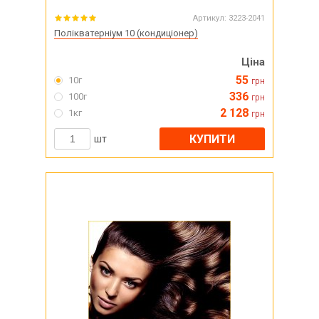
Артикул:
3223-2041
Полікватерніум 10 (кондиціонер)
Ціна
55
10г
грн
336
100г
грн
2 128
1кг
грн
КУПИТИ
шт