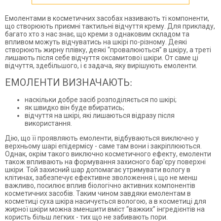
Емолентами в косметичних засобах називають ті компоненти,
що створюють приємні тактильні відчуття крему. Для прикладу,
багато хто з нас знає, що креми з однаковим складом та
впливом можуть відчуватись на шкірі по-різному. Деякі
створюють жирну плівку, деякі “провалюються” в шкіру, а треті
лишають після себе відчуття оксамитової шкіри. От саме ці
відчуття, здебільшого, і є задача, яку вирішують емоленти.
ЕМОЛЕНТИ ВИЗНАЧАЮТЬ:
наскільки добре засіб розподіляється по шкірі;
як швидко він буде вбиратись;
відчуття на шкірі, які лишаються відразу після
використання.
Дію, що її проявляють емоленти, відбуваються виключно у
верхньому шарі епідермісу - саме там вони і закріплюються.
Однак, окрім такого виключно косметичного ефекту, емоленти
також впливають на формування захисного бар'єру поверхні
шкіри. Той захисний шар допомагає утримувати вологу в
клітинах, забезпечує ефективне зволоження і, що не менш
важливо, посилює вплив біологічно активних компонентів
косметичних засобів. Таким чином завдяки емолентам в
косметиці суха шкіра насичується вологою, а в косметиці для
жирної шкіри можна зменшити вміст “важких” інгредієнтів на
користь більш легких - тих що не забивають пори.