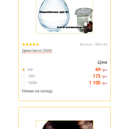
Артикул:
1804-164
Диметикон 350St
Ціна
69
30г
грн
173
100г
грн
1 105
1000г
грн
Немає на складі