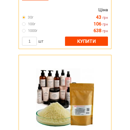
Ціна
43
30г
грн
106
100г
грн
638
1000г
грн
КУПИТИ
шт