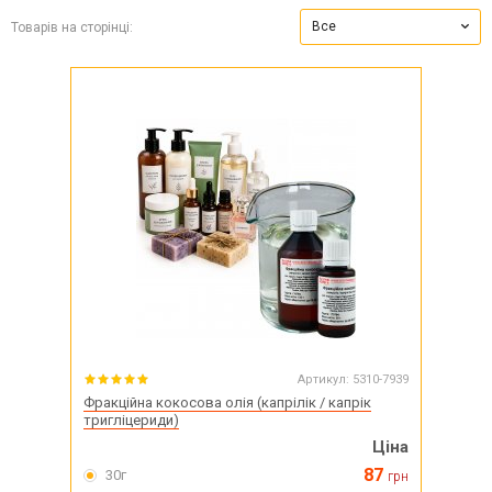
Все
Товарів на сторінці:
Артикул:
5310-7939
Фракційна кокосова олія (капрілік / капрік
тригліцериди)
Ціна
87
30г
грн