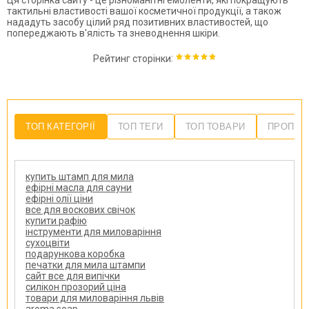
Ця сторінка сайту - це різноманітні емоленти, які покращують
тактильні властивості вашої косметичної продукції, а також
нададуть засобу цілий ряд позитивних властивостей, що
попереджають в'ялість та зневоднення шкіри.
:
Рейтинг сторінки
ТОП КАТЕГОРІЇ
ТОП ТЕГИ
ТОП ТОВАРИ
ПРОПОЗ
купить штамп для мила
ефірні масла для сауни
ефірні олії ціни
все для воскових свічок
купити рафію
інструменти для миловаріння
сухоцвіти
подарункова коробка
печатки для мила штампи
сайт все для випічки
силікон прозорий ціна
товари для миловаріння львів