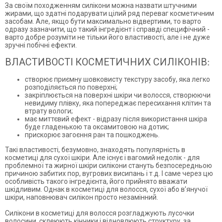
За своїм походженням силікони можна назвати штучними
жирами, що здатні подарувати цілий ряд переваг косметичним
засобам. Але, якщо бути максимально відвертими, то варто
одразу зазначити, що такий інгредієнт і справді специфічний -
варто добре розуміти не тільки його властивості, але і не дуже
зручні побічні ефекти.
ВЛАСТИВОСТІ КОСМЕТИЧНИХ СИЛІКОНІВ:
створює приємну шовковисту текстуру засобу, яка легко
розподіляється по поверхні;
закріплюється на поверхні шкіри чи волосся, створюючи
невидиму плівку, яка попереджає пересихання клітин та
втрату вологи;
має миттєвий ефект - відразу після використання шкіра
буде гладенькою та оксамитовою на дотик;
прискорює загоєння ран та пошкоджень.
Такі властивості, безумовно, знаходять популярність в
косметиці для сухої шкіри. Але існує і вагомий недолік - для
проблемної та жирної шкіри силікони стануть безпосередньою
причиною забитих пор, вугрових висипань і т.д. І саме через цю
особливість такого інгредієнта, його прийнято вважати
шкідливим. Однак в косметиці для волосся, сухої або в’янучої
шкіри, наповнювач силікон просто незамінний.
Силікони в косметиці для волосся розгладжують лусочки
волосини, склеюють кінчики і відновлюють структуру, за