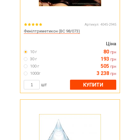
Артикул:
4045-2945
Фенілтриметикон (BC 98/073)
Ціна
80
10 г
грн
193
30 г
грн
505
100 г
грн
3 238
1000г
грн
КУПИТИ
шт