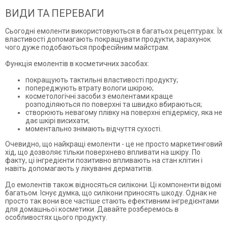
ВИДИ ТА ПЕРЕВАГИ
Сьогодні емоленти використовуються в багатьох рецептурах. Їх
властивості допомагають покращувати продукти, зарахунок
чого дуже подобаються професійним майстрам.
Функція емолентів в косметичних засобах:
покращують тактильні властивості продукту;
попереджують втрату вологи шкірою;
косметологічні засоби з емолентами краще
розподіляються по поверхні та швидко вбираються;
створюють невагому плівку на поверхні епідермісу, яка не
дає шкірі висихати;
моментально знімають відчуття сухості.
Очевидно, що найкращі емоленти - це не просто маркетинговий
хід, що дозволяє тільки поверхнево впливати на шкіру. По
факту, ці інгредієнти позитивно впливають на стан клітин і
навіть допомагають у лікуванні дерматитів.
До емолентів також відносяться силікони. Ці компоненти відомі
багатьом. Існує думка, що силікони приносять шкоду. Однак не
просто так вони все частіше стають ефективним інгредієнтами
для домашньої косметики. Давайте розберемось в
особливостях цього продукту.