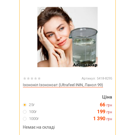
Артикул:
5418-8295
Ізононіл Ізононоат (Ultrafeel ININ, Ланол 99)
Ціна
66
25г
грн
199
100г
грн
1 390
1000г
грн
Немає на складі