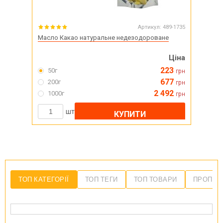
Артикул:
489-1735
Масло Какао натуральне недезодороване
Ціна
223
50г
грн
677
200г
грн
2 492
1000г
грн
шт
КУПИТИ
ТОП КАТЕГОРІЇ
ТОП ТЕГИ
ТОП ТОВАРИ
ПРОПОЗ