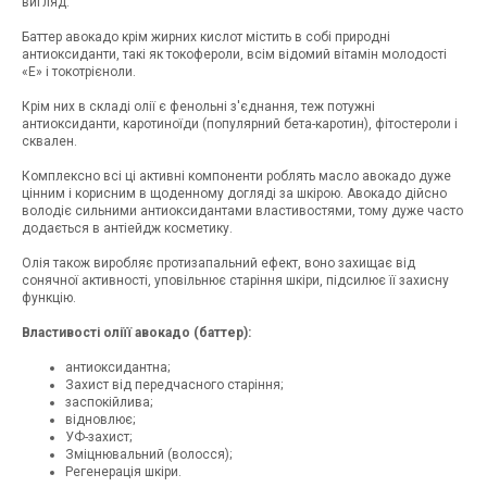
вигляд.
Баттер авокадо крім жирних кислот містить в собі природні
антиоксиданти, такі як токофероли, всім відомий вітамін молодості
«Е» і токотрієноли.
Крім них в складі олії є фенольні з'єднання, теж потужні
антиоксиданти, каротиноїди (популярний бета-каротин), фітостероли і
сквален.
Комплексно всі ці активні компоненти роблять масло авокадо дуже
цінним і корисним в щоденному догляді за шкірою. Авокадо дійсно
володіє сильними антиоксидантами властивостями, тому дуже часто
додається в антіейдж косметику.
Олія також виробляє протизапальний ефект, воно захищає від
сонячної активності, уповільнює старіння шкіри, підсилює її захисну
функцію.
Властивості
оліїї
авокадо (
б
аттер):
антиоксидантна;
Захист від передчасного старіння;
заспокійлива;
відновлює;
УФ-захист;
Зміцнювальний (волосся);
Регенерація шкіри.