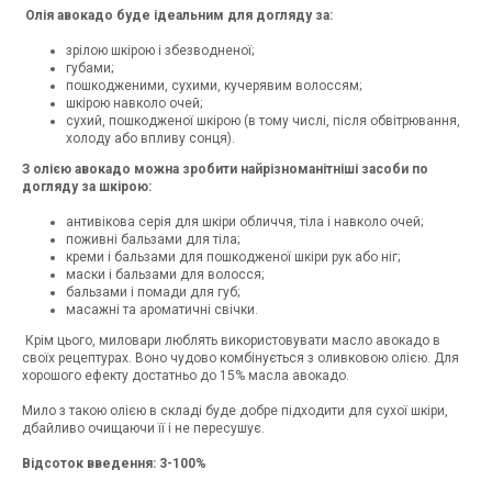
Олія
авокадо буде ідеальним для догляду за:
зрілою шкірою і збезводненої;
губами;
пошкодженими, сухими, кучерявим волоссям;
шкірою навколо очей;
сухий, пошкодженої шкірою (в тому числі, після обвітрювання,
холоду або впливу сонця).
З
олією
авокадо можна зробити найрізноманітніші засоби по
догляду за шкірою:
антивікова серія для шкіри обличчя, тіла і навколо очей;
поживні бальзами для тіла;
креми і бальзами для пошкодженої шкіри рук або ніг;
маски і бальзами для волосся;
бальзами і помади для губ;
масажні та ароматичні свічки.
Крім цього, миловари люблять використовувати масло авокадо в
своїх рецептурах. Воно чудово комбінується з оливковою олією. Для
хорошого ефекту достатньо до 15% масла авокадо.
Мило з такою олією в складі буде добре підходити для сухої шкіри,
дбайливо очищаючи її і не пересушує.
Відсоток введення: 3-100%