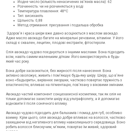
Йодне число (кількість ненасичених зв'язків масла): 62
Розчинність: чи не розчиняється у воді
Температура плавлення: 48ºС
Тип: висихають
Щільність: 0,88
Метод отримання: пресування і подальша обробка
Здоров'я і краса шкіри вже давно асоціюється з маслом авокадо.
Адже масло авокадо багате на мінеральні речовини, вітаміни. У його
складі є сквален, лецитин, плодові екстракти, фітостероли.
Олія авокадо чудово поєднується з іншими маслами. Вона підходить
всім, навіть самим маленьким діткам. Його використовують в будь-
який час року.
Вона добре засвоюється, без жирності після нанесення. Вона
активно зволожує, живить і пом'якшує будь-яку шкіру. Шкіру, що в'яне
воно «бадьорить», вирівнює зморшки, частково повертає пружність з
еластичністю, впливає на пігментацію, пов'язану з віковими змінами.
Авокадо частий компонент сонцезахисної косметики, так як олія не
тільки допомагає захистити шкіру від ультрафіолету, а й допомагає
відновити її після сонячного впливу.
Авокадо чудово підходить для бальзамів і помад для губ, особливо
взимку. Крім цього, олія авокадо добре впливає на волосся, частково
захищаючи від негативного впливу навколишнього середовища. Воно
робить волосся блискучим, м'яким, повертає їм живий, здоровий