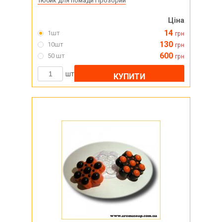
Тюбик для помади Прозорий
Ціна
14
1шт
грн
130
10шт
грн
600
50 шт
грн
шт
КУПИТИ