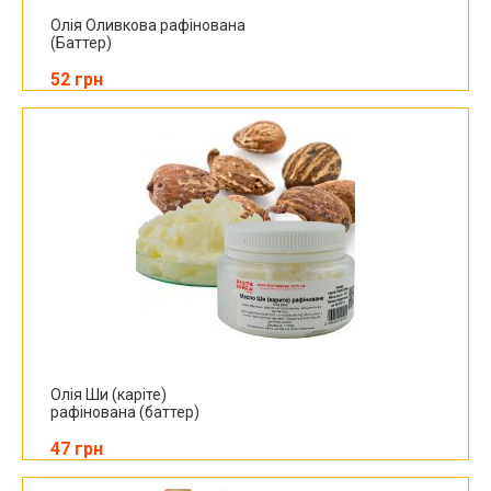
Олія Оливкова рафінована
(Баттер)
52 грн
Олія Ши (каріте)
рафінована (баттер)
47 грн