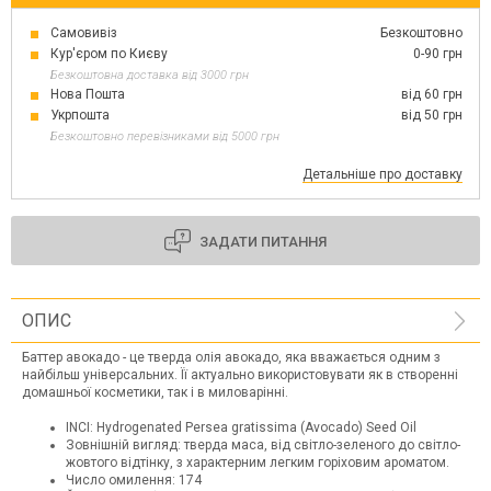
Самовивіз
Безкоштовно
Кур'єром по Києву
0-90 грн
Безкоштовна доставка від 3000 грн
Нова Пошта
від 60 грн
Укрпошта
від 50 грн
Безкоштовно перевізниками від 5000 грн
Детальніше про доставку
ЗАДАТИ ПИТАННЯ
ОПИС
Баттер авокадо - це тверда олія авокадо, яка вважається одним з
найбільш універсальних. Її актуально використовувати як в створенні
домашньої косметики, так і в миловарінні.
INCI: Hydrogenated Persea gratissima (Avocado) Seed Oil
Зовнішній вигляд: тверда маса, від світло-зеленого до світло-
жовтого відтінку, з характерним легким горіховим ароматом.
Число омилення: 174