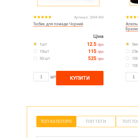
Артикул:
2094-943
Тюбик для помади Чорний
Апель
Брази
Ціна
12.5
1шт
5м
грн
115
10шт
25
грн
525
50 шт
10
грн
10
шт
КУПИТИ
ТОП КАТЕГОРІЇ
ТОП ТЕГИ
ТОП Т