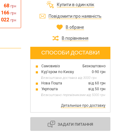
Все для виготовлення парфумів
Купити в один клік
68
грн
Все для аромасаше та аромадифузорів
їна
166
грн
Повідомити про наявність
 022
грн
В обране
Тара косметична опт
Мильна основа оптом
В порівняння
Масло для мила оптом
СПОСОБИ ДОСТАВКИ
Самовивіз
Безкоштовно
Основи для скрабу
Кур'єром по Києву
0-90 грн
Трави для мила
Безкоштовна доставка від 3000 грн
Глина косметична
Нова Пошта
від 60 грн
Укрпошта
від 50 грн
Безкоштовно перевізниками від 5000 грн
Детальніше про доставку
8 березня
День Св. Валентина!
Новий рік, Різдво
ЗАДАТИ ПИТАННЯ
1 жовтня День захисників та захисниць
України