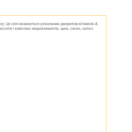
Великдень
ЧОРНА П'ЯТНИЦЯ!!!
Хелловін (Halloween)
ху. Ця олія вважається унікальним джерелом вітамінів А,
 кислоти і комплекс мікроелементів: цинк, селен, залізо.