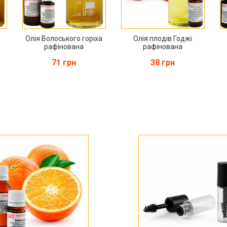
Олія Волоського горіха
Олія плодів Годжі
рафінована
рафінована
71 грн
38 грн