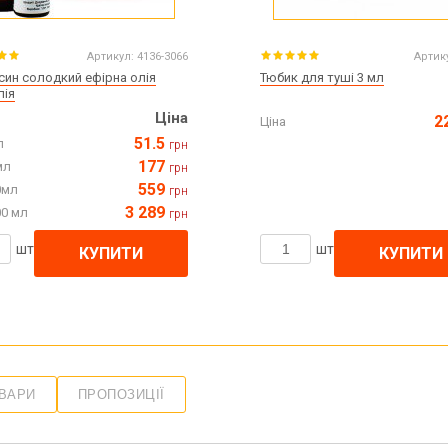
Артикул:
4136-3066
Артик
син солодкий ефірна олія
Тюбик для туші 3 мл
лія
Ціна
2
Ціна
51.5
л
грн
177
мл
грн
559
0мл
грн
3 289
00 мл
грн
шт
шт
КУПИТИ
КУПИТИ
ОВАРИ
ПРОПОЗИЦІЇ