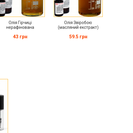
Олія Гірчиці
Олія Звіробою
нерафінована
(масляний екстракт)
43 грн
59.5 грн