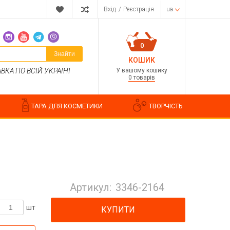
Вхід
/
Реєстрація
ua
0
Знайти
КОШИК
У вашому кошику
КА ПО ВСІЙ УКРАЇНІ
0 товарів
ТАРА ДЛЯ КОСМЕТИКИ
ТВОРЧІСТЬ
Парфумерні композиції
Косметичні ароматизатори
Артикул:
3346-2164
Ароматизатори харчові
Водорозчинні запашки
шт
КУПИТИ