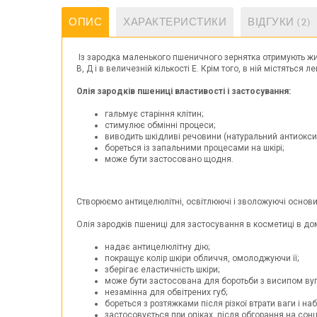
ОПИС
ХАРАКТЕРИСТИКИ
ВІДГУКИ (2)
Із зародка маленького пшеничного зернятка отримують жив
В, Д і в величезній кількості Е. Крім того, в ній містяться
Олія зародків пшениці властивості і застосування:
гальмує старіння клітин;
стимулює обмінні процеси;
виводить шкідливі речовини (натуральний антиокси
бореться із запальними процесами на шкірі;
може бути застосовано щодня.
Створюємо антицелюлітні, освітлюючі і зволожуючі основи 
Олія зародків пшениці для застосування в косметиці в до
надає антицелюлітну дію;
покращує колір шкіри обличчя, омолоджуючи її;
зберігає еластичність шкіри;
може бути застосована для боротьби з висипом вуг
незамінна для обвітрених губ;
бореться з розтяжками після різкої втрати ваги і наб
застосовується при опіках, після обгорання на сонц