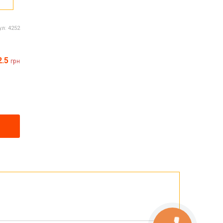
ул:
4252
2.5
грн