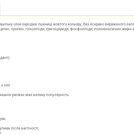
ильну олію зародків пшениці жовтого кольору, без яскраво вираженого запа
 лецитин, протеїн, гліколіпіди, тригліцериди, фосфоліпіди, поліненасичені жирні
дант);
з олії
машніх умовах має велику популярність:
рів;
утими після вагітності;
і;