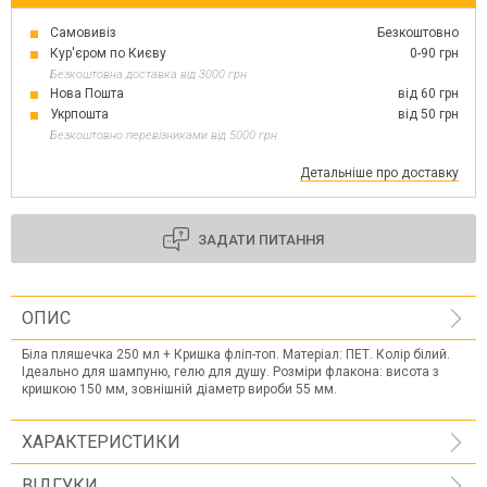
Самовивіз
Безкоштовно
Кур'єром по Києву
0-90 грн
Безкоштовна доставка від 3000 грн
Нова Пошта
від 60 грн
Укрпошта
від 50 грн
Безкоштовно перевізниками від 5000 грн
Детальніше про доставку
ЗАДАТИ ПИТАННЯ
ОПИС
Біла пляшечка 250 мл + Кришка фліп-топ. Матеріал: ПЕТ. Колір білий.
Ідеально для шампуню, гелю для душу. Розміри флакона: висота з
кришкою 150 мм, зовнішній діаметр вироби 55 мм.
ХАРАКТЕРИСТИКИ
ВІДГУКИ