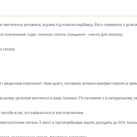
 синтетична речовина, відома під назвою карбамід. Його отримують з діоксид
не позначення «чда» означає ступінь очищення - «чиста для аналізу».
ез запаху
і медичний компонент. Крім цього, сечовину активно використовують в крем
ькому організмі міститься в шкірі. Близько 7% сечовини є в натуральному 
 засоби всім, хто займається їх виготовленням.
тологічних питань. Її зміст в протигрибкових мазях доходить до 50%. Близьк