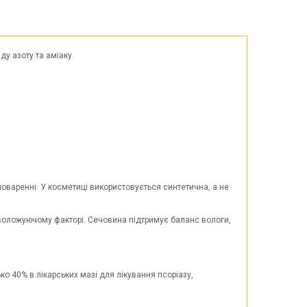
Великдень
ЧОРНА П'ЯТНИЦЯ!!!
Хелловін (Halloween)
у азоту та аміаку.
оваренні. У косметиці використовується синтетична, а не
зволожуючому факторі. Сечовина підтримує баланс вологи,
о 40% в лікарських мазі для лікування псоріазу,