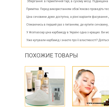
Зберігання: в герметичній тарі, в сухому місці. Підвищена
Примітка: Перед використанням обов'язково проведіть тест
Ціна сечовини дуже доступна, а різні варіанти фасування
Стикаючись в перший раз з питанням, де купити сечовину, 
У Aromasoap ціна карбаміду в Україні одна з кращих. Ви мо
Уже купували карбамід і знаєте про її властивості? Діліть
ПОХОЖИЕ ТОВАРЫ