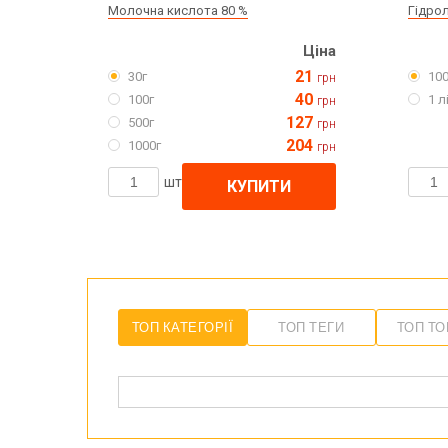
Молочна кислота 80 %
Гідро
Ціна
21
30г
10
грн
40
100г
1 л
грн
127
500г
грн
204
1000г
грн
шт
КУПИТИ
ТОП КАТЕГОРІЇ
ТОП ТЕГИ
ТОП Т