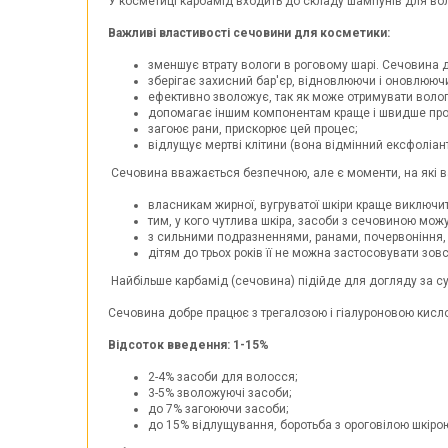
У косметиці карбамід входить до складу шампунів для во
Важливі властивості сечовини для косметики:
зменшує втрату вологи в роговому шарі. Сечовина д
зберігає захисний бар'єр, відновлюючи і оновлюючи
ефективно зволожує, так як може отримувати вологу 
допомагає іншим компонентам краще і швидше прон
загоює рани, прискорює цей процес;
відлущує мертві клітини (вона відмінний ексфоліан
Сечовина вважається безпечною, але є моменти, на які ва
власникам жирної, вугруватої шкіри краще виключит
тим, у кого чутлива шкіра, засоби з сечовиною мож
з сильними подразненнями, ранами, почервоніння,
дітям до трьох років її не можна застосовувати зовс
Найбільше карбамід (сечовина) підійде для догляду за су
Сечовина добре працює з трегалозою і гіалуроновою кислот
Відсоток введення: 1-15%
2-4% засоби для волосся;
3-5% зволожуючі засоби;
до 7% загоюючи засоби;
до 15% відлущування, боротьба з ороговілою шкіро