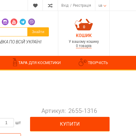
Вхід
/
Реєстрація
ua
0
Знайти
КОШИК
У вашому кошику
КА ПО ВСІЙ УКРАЇНІ
0 товарів
ТАРА ДЛЯ КОСМЕТИКИ
ТВОРЧІСТЬ
Парфумерні композиції
Косметичні ароматизатори
Артикул:
2655-1316
Ароматизатори харчові
Водорозчинні запашки
шт
КУПИТИ