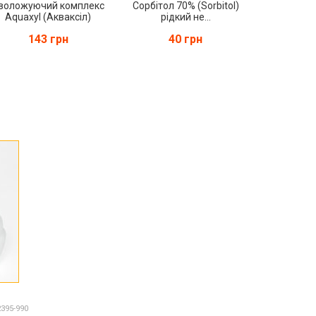
воложуючий комплекс
Сорбітол 70% (Sorbitol)
Aquaxyl (Акваксіл)
рідкий не...
143 грн
40 грн
2395-990