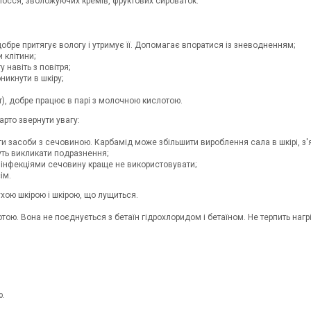
лосся, зволожуючих кремів, фруктових сироваток.
обре притягує вологу і утримує її. Допомагає впоратися із зневодненням;
 клітини;
навіть з повітря;
икнути в шкіру;
т), добре працює в парі з молочною кислотою.
рто звернути увагу:
и засоби з сечовиною. Карбамід може збільшити вироблення сала в шкірі, з'я
уть викликати подразнення;
 інфекціями сечовину краще не використовувати;
ім.
хою шкірою і шкірою, що лущиться.
ою. Вона не поєднується з бетаїн гідрохлоридом і бетаїном. Не терпить нагр
ю.