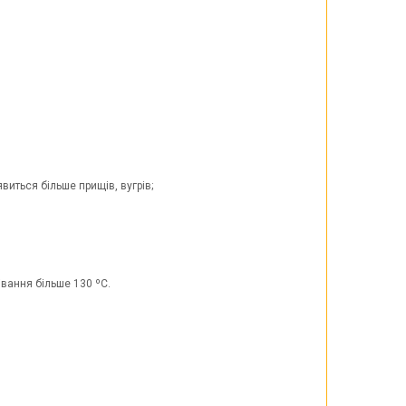
виться більше прищів, вугрів;
івання більше 130 ºС.