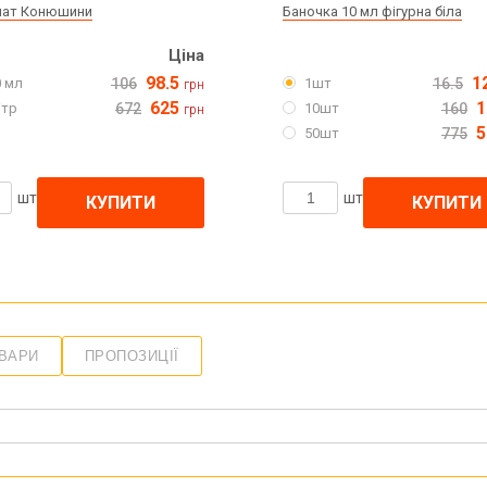
лат Конюшини
Баночка 10 мл фігурна біла
Ціна
98.5
1
0 мл
106
1шт
16.5
грн
625
1
ітр
672
10шт
160
грн
5
50шт
775
шт
шт
КУПИТИ
КУПИТИ
ОВАРИ
ПРОПОЗИЦІЇ