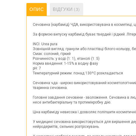
ОПИС
ВІДГУКИ (3)
Сечовина (карбамід) ЧДА, використовувана в косметиці, це
За формою випуску карбамід буває твердий і рідкий. Літер
INCI: Urea pura
Зовнішній вигляд: гранули або пластівці білого кольору, б
Смак: солоний, гіркий
Розчинність: у воді (1: 1), етанолі (1: 5)
Норма введення: 1-15% в водну фазу
pH: 7
Температурний режим: понад 130ºС розкладається
Сечовина чда - широко використовуваний косметологічний 
тваринна сечовина.
Головне завдання сечовини - зволоження. Сечовина в людс
несе антибактеріальну та протимікробну дію.
Ціна карбаміду невисока і дозволяє поліпшити косметичні
У медицині сечовина використовується для вирішення дерма
нейродермітів, сильних розтріскувань.