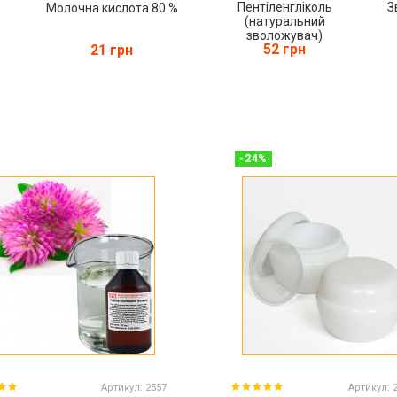
Пентіленгліколь
З
Молочна кислота 80 %
(натуральний
зволожувач)
52 грн
21 грн
-
24
%
Артикул:
2557
Артикул: