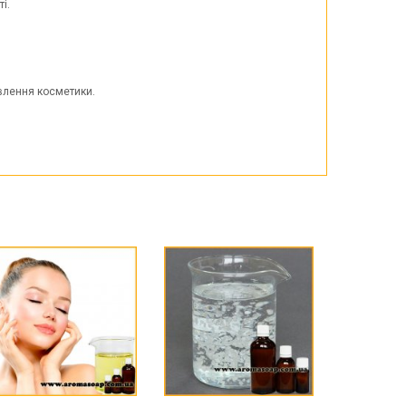
і.
овлення косметики.