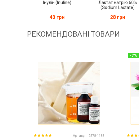
Інулін (Inuline)
Лактат натрію 60%
(Sodium Lactate)
43 грн
28 грн
РЕКОМЕНДОВАНІ ТОВАРИ
-
7
%
Артикул:
2578-1183