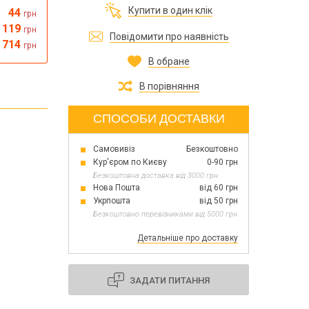
Все для виготовлення парфумів
Купити в один клік
44
грн
Все для аромасаше та аромадифузорів
їна
119
грн
Повідомити про наявність
714
грн
В обране
Тара косметична опт
Мильна основа оптом
В порівняння
Масло для мила оптом
СПОСОБИ ДОСТАВКИ
Самовивіз
Безкоштовно
Основи для скрабу
Кур'єром по Києву
0-90 грн
Трави для мила
Безкоштовна доставка від 3000 грн
Глина косметична
Нова Пошта
від 60 грн
Укрпошта
від 50 грн
Безкоштовно перевізниками від 5000 грн
Детальніше про доставку
8 березня
День Св. Валентина!
Новий рік, Різдво
ЗАДАТИ ПИТАННЯ
1 жовтня День захисників та захисниць
України