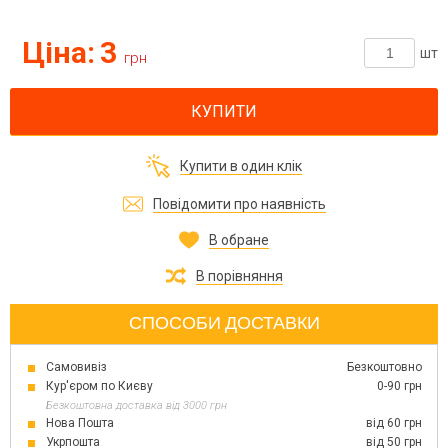
Ціна:
3
шт
грн
КУПИТИ
Купити в один клік
Повідомити про наявність
В обране
В порівняння
СПОСОБИ ДОСТАВКИ
Самовивіз
Безкоштовно
Кур'єром по Києву
0-90 грн
Безкоштовна доставка від 3000 грн
Нова Пошта
від 60 грн
Укрпошта
від 50 грн