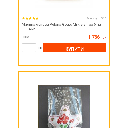
Артикул:
214
Мильна основа Velona Goats Milk sls free біла
11,34 кг
1 756
Ціна
грн
шт
КУПИТИ