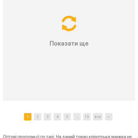
Показати ще
1
2
3
4
5
...
15
все
»
Оптові
пропозиції
по
тарі
.
На
даний
товар
клієнтська
знижка не