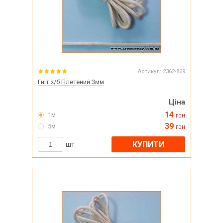
Артикул:
2362-869
Гніт х/б Плетений 3мм
Ціна
14
1м
грн
39
5м
грн
КУПИТИ
шт