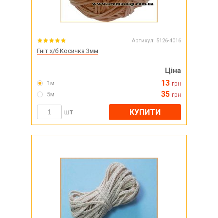
Артикул:
5126-4016
Гніт х/б Косичка 3мм
Ціна
13
1м
грн
35
5м
грн
КУПИТИ
шт