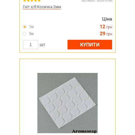
Артикул:
4253-3186
Гніт х/б Косичка 2мм
Ціна
12
1м
грн
29
5м
грн
КУПИТИ
шт