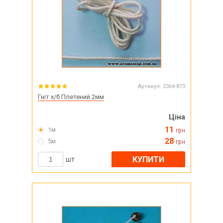
Артикул:
2364-873
Гніт х/б Плетений 2мм
Ціна
11
1м
грн
28
5м
грн
КУПИТИ
шт