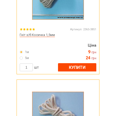
Артикул:
2365-3851
Гніт х/б Косичка 1,5мм
Ціна
9
1м
грн
24
5м
грн
КУПИТИ
шт