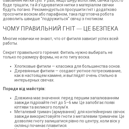
бавовняні нитки сухі. У разі, якщо шнур вологлий, свічка просто
буде тріщати, та й з'єднуватися нитки з матеріалом свічки
будуть погано. Рекомендується просушити гніт і додатково
просочити воском або парафіном, така підготовча робота
дозволить швидше "подружиться" свічці з гнотиком.
ЧОМУ ПРАВИЛЬНИЙ ГНІТ — ЦЕ БЕЗПЕКА
Многие новички не знают, что от фитиля зависит успех всей
работы.
Секрет правильного горения: Фитиль нужно выбирать не
только по размеру формы, но и по типу воска.
Хлопковые фитили — классика для большинства основ.
Деревянные фитили — создают уютное потрескивание,
как в настоящем камине, и выглядят очень стильно в
интерьерных свечах.
Поради від майстрів:
Довжина має значення: перед першим запалюванням
завжди підрізайте гніт до 5–6 мм. Це запобігає появі
кіптяви та великого полум’я.
Металевий тримач (армування): для контейнерних свічок
завжди використовуйте гноти з металевим тримачем. Це
дозволяє гноту залишатися рівно по центру, коли віск у
склянці починає плавитися.