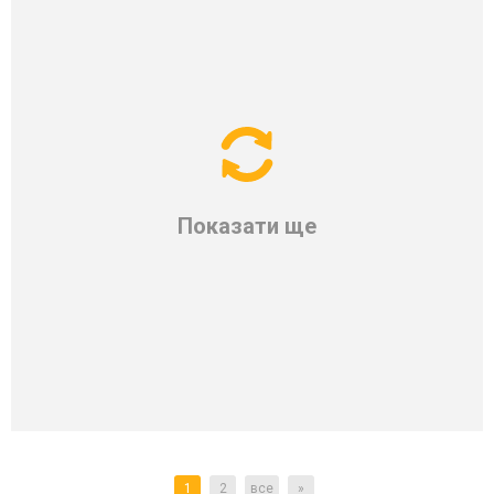
Показати ще
1
2
все
»