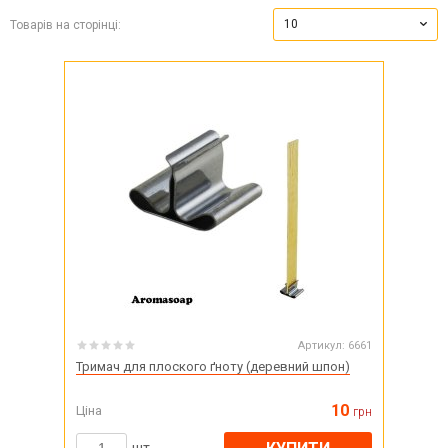
10
Товарів на сторінці:
Артикул:
6661
Тримач для плоского ґноту (деревний шпон)
10
Ціна
грн