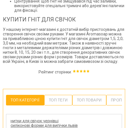
Центрування: щоб гніт не зміщувався під час заливки,
використовуйте спеціальні тримачі або дерев'яні палички
для фіксації.
КУПИТИ ГНІТ ДЛЯ СВІЧОК
У нашому інтернет-магазині є достатній вибір пристосувань для
створення свічок своїми руками. У магазині Aromasoap можна
за привабливою ціною купити гніт для свічок діаметром 1,5; 2,0;
3,0 мм, на необхідний вам метраж. Також в наявності зручні
гноти з металевими держателями різних діаметрів і довжиною
нитки 8, 10, 15, 20 см і т.п., для створення декоративних свічок
своїми руками різних форм і розмірів. Товари доставляються по
всій Україні, в Києві їх можна забрати самовивозом зі складу.
:
Рейтинг сторінки
ТОП КАТЕГОРІЇ
ТОП ТЕГИ
ТОП ТОВАРИ
ПРОПОЗ
нитки для свічок чернівці
силіконові форми для випічки львів