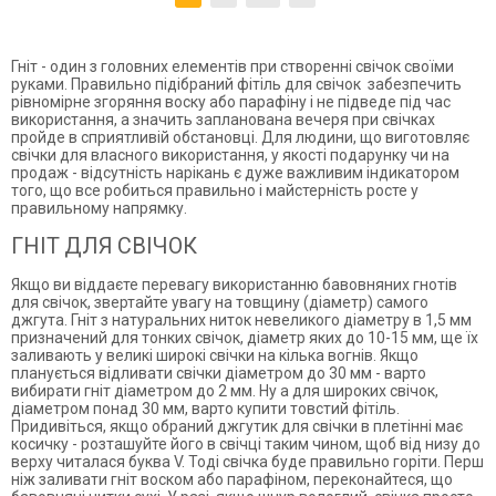
Гніт - один з головних елементів при створенні свічок своїми
руками. Правильно підібраний фітіль для свічок забезпечить
рівномірне згоряння воску або парафіну і не підведе під час
використання, а значить запланована вечеря при свічках
пройде в сприятливій обстановці. Для людини, що виготовляє
свічки для власного використання, у якості подарунку чи на
продаж - відсутність нарікань є дуже важливим індикатором
того, що все робиться правильно і майстерність росте у
правильному напрямку.
ГНІТ ДЛЯ СВІЧОК
Якщо ви віддаєте перевагу використанню бавовняних гнотів
для свічок, звертайте увагу на товщину (діаметр) самого
джгута. Гніт з натуральних ниток невеликого діаметру в 1,5 мм
призначений для тонких свічок, діаметр яких до 10-15 мм, ще їх
заливають у великі широкі свічки на кілька вогнів. Якщо
планується відливати свічки діаметром до 30 мм - варто
вибирати гніт діаметром до 2 мм. Ну а для широких свічок,
діаметром понад 30 мм, варто купити товстий фітіль.
Придивіться, якщо обраний джгутик для свічки в плетінні має
косичку - розташуйте його в свічці таким чином, щоб від низу до
верху читалася буква V. Тоді свічка буде правильно горіти. Перш
ніж заливати гніт воском або парафіном, переконайтеся, що