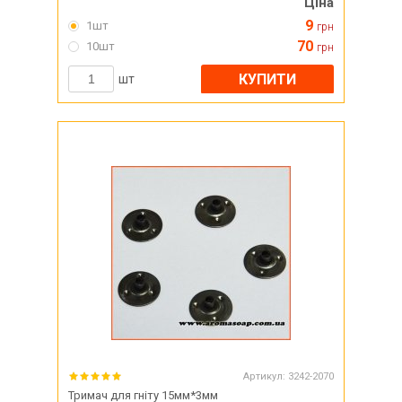
Ціна
9
1шт
грн
70
10шт
грн
КУПИТИ
шт
Артикул:
3242-2070
Тримач для гніту 15мм*3мм