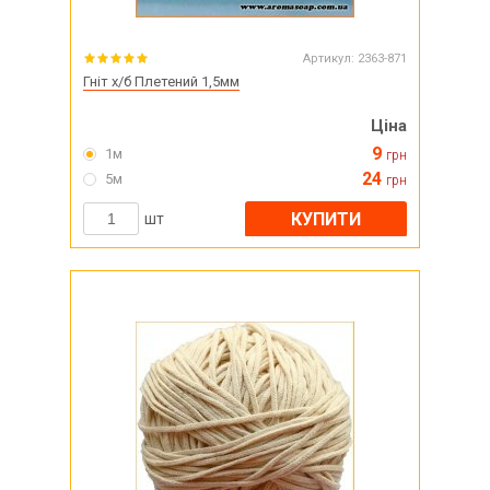
Артикул:
2363-871
Гніт х/б Плетений 1,5мм
Ціна
9
1м
грн
24
5м
грн
КУПИТИ
шт