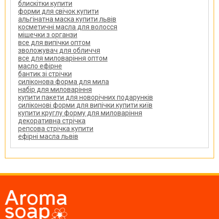
блискітки купити
форми для свічок купити
альгінатна маска купити львів
косметичні масла для волосся
мішечки з органзи
все для випічки оптом
зволожувач для обличчя
все для миловаріння оптом
масло ефірне
бантик зі стрічки
силіконова форма для мила
набір для миловаріння
купити пакети для новорічних подарунків
силіконові форми для випічки купити київ
купити круглу форму для миловаріння
декоративна стрічка
репсова стрічка купити
ефірні масла львів