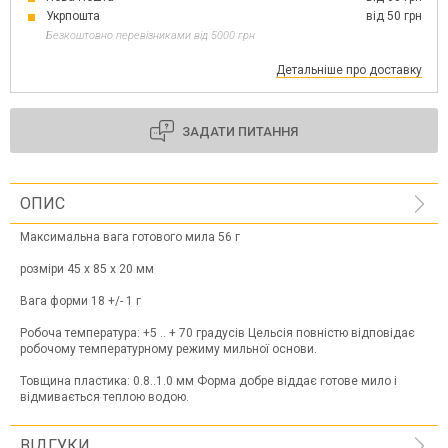
Укрпошта
від 50 грн
Безкоштовно перевізниками від 5000 грн
Детальніше про доставку
ЗАДАТИ ПИТАННЯ
ОПИС
Максимальна вага готового мила 56 г
розміри 45 х 85 х 20 мм
Вага форми 18 +/- 1 г
Робоча температура: +5 .. + 70 градусів Цельсія повністю відповідає
робочому температурному режиму мильної основи.
Товщина пластика: 0.8..1.0 мм Форма добре віддає готове мило і
відмивається теплою водою.
ВІДГУКИ