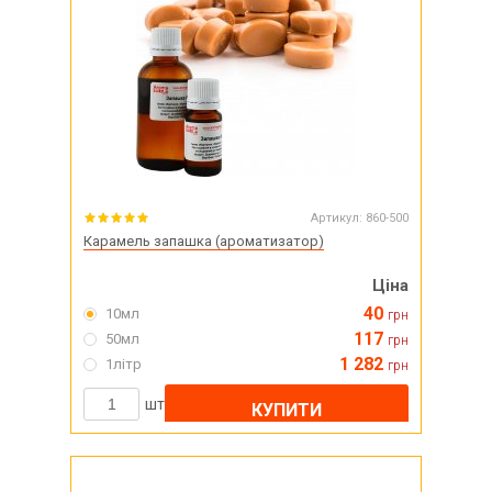
Артикул:
860-500
Карамель запашка (ароматизатор)
Ціна
40
10мл
грн
117
50мл
грн
1 282
1літр
грн
шт
КУПИТИ