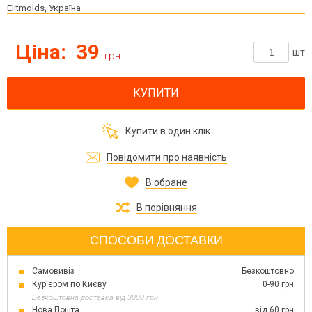
Elitmolds, Україна
Ціна:
39
шт
грн
КУПИТИ
Купити в один клік
Повідомити про наявність
В обране
В порівняння
СПОСОБИ ДОСТАВКИ
Самовивіз
Безкоштовно
Кур'єром по Києву
0-90 грн
Безкоштовна доставка від 3000 грн
Нова Пошта
від 60 грн