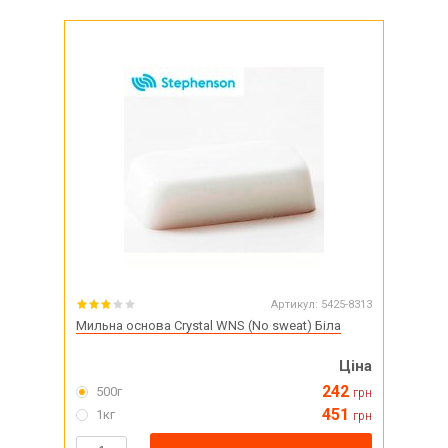
Артикул:
5425-8313
Мильна основа Crystal WNS (No sweat) Біла
Ціна
242
500г
грн
451
1кг
грн