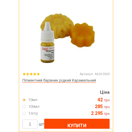
Артикул:
4624-3569
Пігментний барвник рідкий Карамельний
Ціна
42
10мл
грн
285
100мл
грн
2 295
1літр
грн
шт
КУПИТИ