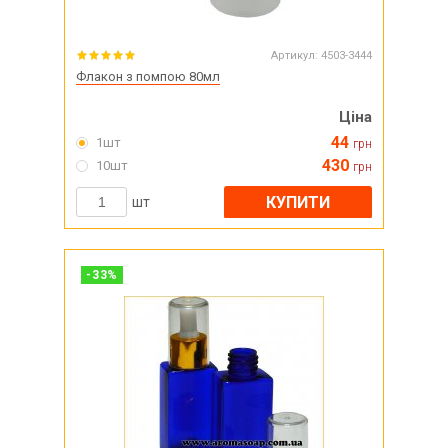
Артикул:
4503-3444
Флакон з помпою 80мл
Ціна
44
1шт
грн
430
10шт
грн
КУПИТИ
шт
-
33
%