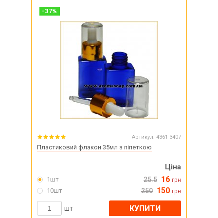
-
37
%
Артикул:
4361-3407
Пластиковий флакон 35мл з піпеткою
Ціна
16
1шт
25.5
грн
150
10шт
250
грн
КУПИТИ
шт