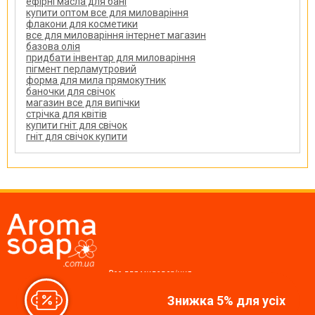
ефірні масла для бані
купити оптом все для миловаріння
флакони для косметики
все для миловаріння інтернет магазин
базова олія
придбати інвентар для миловаріння
пігмент перламутровий
форма для мила прямокутник
баночки для свічок
магазин все для випічки
стрічка для квітів
купити гніт для свічок
гніт для свічок купити
Все для миловаріння,
косметики, свічок
Знижка 5% для усіх
Ми у соцмережах: