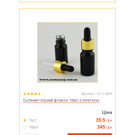
Артикул:
4711-3649
Скляний Чорний флакон 10мл з піпеткою
Ціна
35.5
1шт
грн
345
10шт
грн