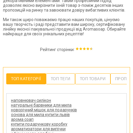
декоративними елементами. Такий професійний підхід
дозволяє якісно вирізнити їхній товар з-поміж десятків інших
пропозицій на ринку та завоювати довіру вибагливих клієнтів.
Ми також щиро поважаємо працю наших покупців, цінуємо
вашу творчість і раді представити вам широку, сертифіковану
лінійку якісної пакувальної продукції від Aromasoap. Обирайте
найкраще для своїх унікальних рецептів!
:
Рейтинг сторінки
ТОП КАТЕГОРІЇ
ТОП ТЕГИ
ТОП ТОВАРИ
ПРОПОЗ
наповнювач силікон
натуральні барвники для мила
новорічний мішок для подарунків
основа для мила купити львів
арома соап
купити подарункову коробку
ароматизатори для випічки