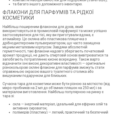
компактні набори ємностей для подорожей (travel-size);
та багато іншого допоміжного інвентарю.
ФЛАКОНИ ДЛЯ ПАРФУМІВ ТА РІДКОЇ
КОСМЕТИКИ
Найбільш поширеним флаконом для духів, який
використовується в промисловій парфумерії та може успішно
застосовуватися для тієї, яку ви приготували вдома, є
атомайзер. Це скляна або пластикова пляшечка з
дрібнодисперсним пульверизатором, що часто захищена
міцним металевим корпусом. Завдяки абсолютній
герметічності, такі флакони надовго зберігають початковий
аромат продукції, не дають спиртовій основі вивітрюватися та
запобігають потраплянню кисню всередину. Також варто
відзначити їхні високі декоративні властивості — оригінальні
різнокольорові скляні флакони для парфумів зможуть стати
справжньою окрасою вашого туалетного столика або
вишуканим подарунком для близьких.
Сучасна тара для косметики може бути різною за місткістю (від
мікро-пробників на 2 мл до об'ємних пляшок на 250 мл) і за
матеріалом виготовлення. Найбільш популярною на ринку є
тара зі:
скла — інертний матеріал, ідеальний для ефірних олій та
активних сироваток;
полімерів (пластику) — легкий, практичний та безпечний