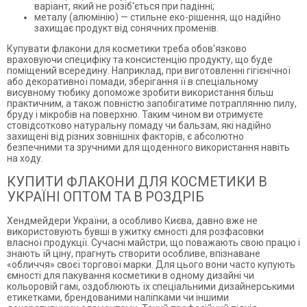
варіант, який не розіб'ється при падінні;
металу (алюмінію) — стильне еко-рішення, що надійно
захищає продукт від сонячних променів.
Купувати флакони для косметики треба обов'язково
враховуючи специфіку та консистенцію продукту, що буде
поміщений всередину. Наприклад, при виготовленні гігієнічної
або декоративної помади, зберігання її в спеціальному
висувному тюбику допоможе зробити використання більш
практичним, а також повністю запобігатиме потраплянню пилу,
бруду і мікробів на поверхню. Таким чином ви отримуєте
стовідсотково натуральну помаду чи бальзам, які надійно
захищені від різних зовнішніх факторів, є абсолютно
безпечними та зручними для щоденного використання навіть
на ходу.
КУПИТИ ФЛАКОНИ ДЛЯ КОСМЕТИКИ В
УКРАЇНІ ОПТОМ ТА В РОЗДРІБ
Хендмейдери України, а особливо Києва, давно вже не
використовують бувші в ужитку ємності для розфасовки
власної продукції. Сучасні майстри, що поважають свою працю і
знають їй ціну, прагнуть створити особливе, впізнаване
«обличчя» своєї торгової марки. Для цього вони часто купують
ємності для пакування косметики в одному дизайні чи
кольоровій гамі, оздоблюють їх спеціальними дизайнерськими
етикетками, брендованими наліпками чи іншими