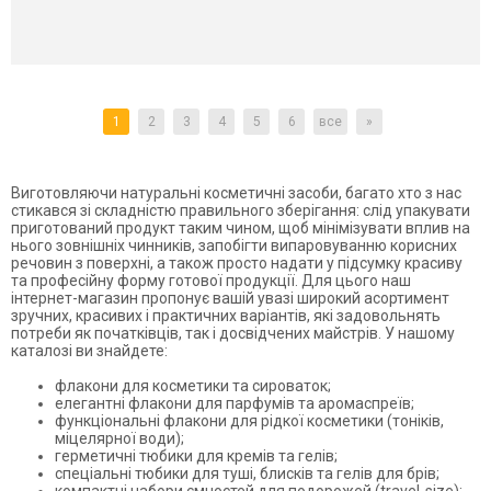
1
2
3
4
5
6
все
»
Виготовляючи натуральні косметичні засоби, багато хто з нас
стикався зі складністю правильного зберігання: слід упакувати
приготований продукт таким чином, щоб мінімізувати вплив на
нього зовнішніх чинників, запобігти випаровуванню корисних
речовин з поверхні, а також просто надати у підсумку красиву
та професійну форму готової продукції. Для цього наш
інтернет-магазин пропонує вашій увазі широкий асортимент
зручних, красивих і практичних варіантів, які задовольнять
потреби як початківців, так і досвідчених майстрів. У нашому
каталозі ви знайдете:
флакони для косметики та сироваток;
елегантні флакони для парфумів та аромаспреїв;
функціональні флакони для рідкої косметики (тоніків,
міцелярної води);
герметичні тюбики для кремів та гелів;
спеціальні тюбики для туші, блисків та гелів для брів;