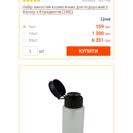
Артикул:
1402-958
Набір ємностей косметичних для подорожей 2
Ascorp з 8 предметів (1402)
Ціна
159
1шт
грн
1 300
10шт
грн
6 351
50шт
грн
КУПИТИ
шт