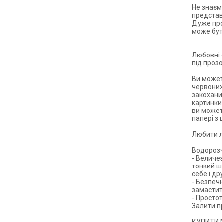
Не знаємо
представ
Дуже про
може бут
Любовні 
під проз
Ви може
червоних
закохани
картинки
ви может
папері з
Любити л
Водорозч
- Величе
тонкий ш
себе і др
- Безпечн
замастит
- Просто
Залити п
КУПИТИ 