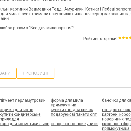
мильні картинки Ведмедики Тедді, Амурчики, Котики і Лебеді запропо
 для мила Love отримали нову хвилю визнання серед закоханих паро
раїни
.
любов разом з "Все для миловаріння"!
:
Рейтинг сторінки
ОВАРИ
ПРОПОЗИЦІЇ
пігмент перламутровий
форма для мила
баночки для св
прямокутник
стрічка для квітів
купити гніт для свічок
гніт для свічок
купити кондитерське
подарункові пакети опт
картонні короб
приладдя
новорічних по
тара для косметики львів
новорічні товари купити
сіліконова фо
прямокутника