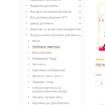
Дерев'
Віддушки для мила
Все для створення ароматів
Все для миловаріння ОПТ
Декор для мила
Інвентар та додаткові інгредієнти
Водорозчинні картинки для мила
Квіти
Сухоцвіти для миловаріння
Інвент
Любовна тематика
Глітери
Додатк
Мультфільми
Іграшки для заливки в мило
Ведмедики Тедді
Янголята
Картин
Картинки на 8 березня!
Ціна
Футбол + авто. мото
Луг дл
Мило з
Тварини і птиці
Набори картинок на
водорозчинному папері
Україна і країни світу
Картинки до Дня Вчителя