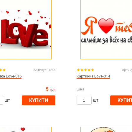
Артикул:
1245
Артик
ка Love-016
Картинка Love-014
5
Ціна
грн
КУПИТИ
КУПИ
шт
шт