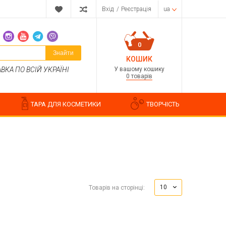
Вхід
/
Реєстрація
ua
0
Знайти
КОШИК
У вашому кошику
КА ПО ВСІЙ УКРАЇНІ
0 товарів
ТАРА ДЛЯ КОСМЕТИКИ
ТВОРЧІСТЬ
Парфумерні композиції
Косметичні ароматизатори
10
Товарів на сторінці:
Ароматизатори харчові
Водорозчинні запашки