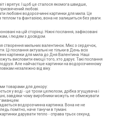
віт і врятує. І щоб це сталося якомога швидше,
 присвячений
любов
і.
тати
любовні водорозчинні картинки для мила
. Це
з теплом та фантазією, вона не залишиться без уваги.
новані на цій сторінці. Ніжні послання, зафіксовані
кам, і людям з досвідом.
я створення мильних валентинок. Мікс з сердечок,
. Ці послання актуальні не тільки в День всіх
нні картинки для мила до Дня Валентина. Наші
уть висловити емоції того, хто дарує. Такі послання
й подрузі. Але найчастіше картинки на водорозчинному
ловікам незалежно від віку.
ими
товарами
для декору:
ється у воді - це трохи целюлози, дрібка згущувача і
смішні, завдяки чому виробники можуть не обмежувати
 гаманцем.
складається водорозчинна картинка. Вона не не
ледь помітно, наче танучи в тумані.
картинки дарувати тепло - справа трьох секунд.