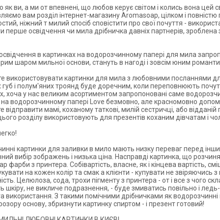
 як ви, а ми от впевнені, що любов керує світом і колись вона цей с
ляємо вам розділ
інтернет-магазину
Aromasoap, цілком і повністю
стий, ніжний т милий спосіб сповістити про свої почуття - викорис
и перше освідчення чи
мила
дрібничка давніх партнерів, зроблена 
освідчення в картинках на водорозчинному
папері
для мила запропо
орим шаром мильної основи, стануть в нагоді і зовсім юним романти
те використовувати
картинки для мила з любовними посланнями
дл
 губ і полум'яних троянд буде доречним, коли переповнюють почуття
х, хоча у нас великим асортиментом запропоновані саме водорозчи
 на водорозчинному папері Love
безмовно, але красномовно допомож
е відправити мамі, коханому таткові, милій сестричці, або віддані
 цього розділу використовують для презентів коханим дівчатам і чо
егко!
инні картинки для заливки в мило мають низку переваг перед інш
зний вибір зображень і низька
ціна
. Насправді картинка, що розчиня
ар фарби з принтера. Собівартість, власне, як і кінцева вартість, 
укувати на кожен колір та смак а клієнти -
купувати
не звіряючись з
ість. Целюлоза, сода, трохи пігменту з принтера - от і все з чого 
ь шкіру, не викличе подразнення, - буде змиватись повільно і ледь-
та використання. З такими помічними дрібничками як водорозчинні 
розору основу, збризнути картинку спиртом - і презент готовий!
МИЛЬНІ ЛЮБОВНІ КАРТИНКИ В
КИЄВІ