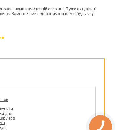
новані нами вами на цій сторінці. Дуже актуальні
чок. Замовте, і ми відправимо їх вам в будь-яку
ічок
 купити
ки для
дарунків
рма
 для