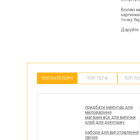
Всілякі 
картинки
точку
Ук
Даруйте 
ТОП КАТЕГОРІЇ
ТОП ТЕГИ
ТОП Т
придбати інвентар для
миловаріння
магазин все для випічки
клей для декупажу
X
ЗАЛИШ EMAIL -
набори для виготовлення
свічок