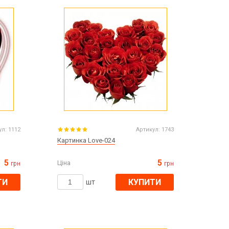
Все для виготовлення парфумів
Все для аромасаше та аромадифузорів
їна
Тара косметична опт
Мильна основа оптом
Масло для мила оптом
Основи для скрабу
Трави для мила
ул:
1112
Артикул:
1743
Глина косметична
Картинка Love-024
5
5
Ціна
грн
грн
ТИ
КУПИТИ
8 березня
шт
День Св. Валентина!
Новий рік, Різдво
1 жовтня День захисників та захисниць
України