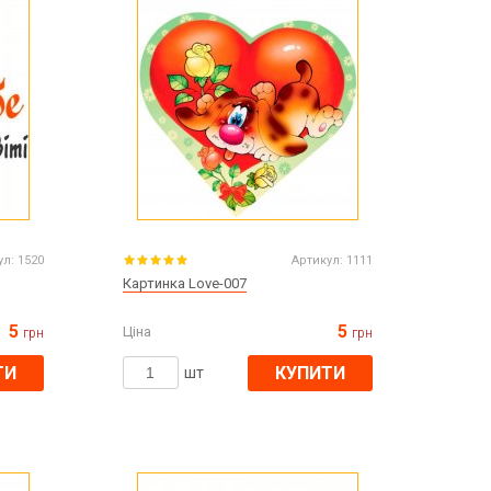
Великдень
ЧОРНА П'ЯТНИЦЯ!!!
Хелловін (Halloween)
ул:
1520
Артикул:
1111
Картинка Love-007
5
5
Ціна
грн
грн
ТИ
КУПИТИ
шт