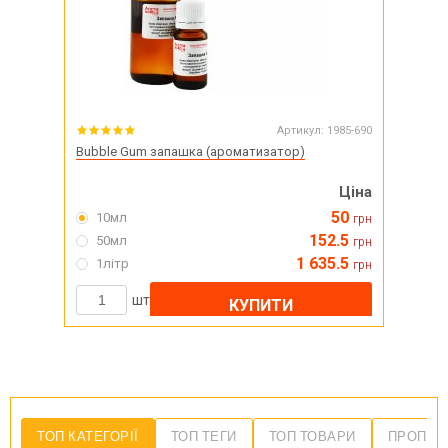
Артикул:
1985-690
Bubble Gum запашка (ароматизатор)
Ціна
50
10мл
грн
152.5
50мл
грн
1 635.5
1літр
грн
шт
КУПИТИ
ТОП КАТЕГОРІЇ
ТОП ТЕГИ
ТОП ТОВАРИ
ПРОПОЗ