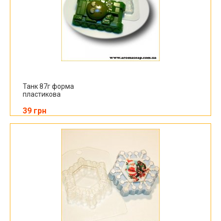
Танк 87г форма
пластикова
39 грн