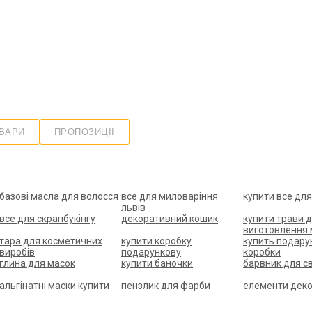
ОВАРИ
ПРОПОЗИЦІЇ
базові масла для волосся
все для миловаріння
купити все дл
львів
все для скрапбукінгу
декоративний кошик
купити трави 
виготовлення
тара для косметичних
купити коробку
купить подару
виробів
подарункову
коробки
глина для масок
купити баночки
барвник для св
альгінатні маски купити
пензлик для фарби
елементи деко