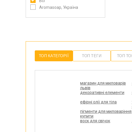
Всі
Aromasoap, Україна
ТОП КАТЕГОРІЇ
ТОП ТЕГИ
ТОП Т
магазин для миловарів
львів
декоративні елементи
ефірні олії для тіла
пігменти для миловаріння
купити
воск для свічок