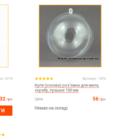
Все для виготовлення парфумів
Все для аромасаше та аромадифузорів
їна
Тара косметична опт
Мильна основа оптом
Масло для мила оптом
Основи для скрабу
Трави для мила
ул:
5174
Артикул:
1370
Глина косметична
Куля (основа) роз'ємна для мила,
скрабу, іграшки 100 мм
32
56
Ціна
грн
грн
Немає на складі
ТИ
8 березня
День Св. Валентина!
Новий рік, Різдво
1 жовтня День захисників та захисниць
України