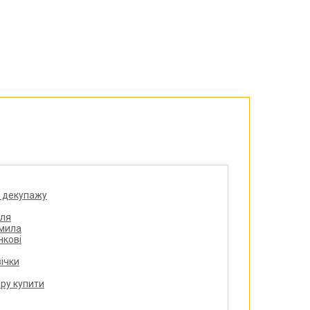
Великдень
ЧОРНА П'ЯТНИЦЯ!!!
Хелловін (Halloween)
я декупажу
для
 мила
нкові
ічки
ру купити