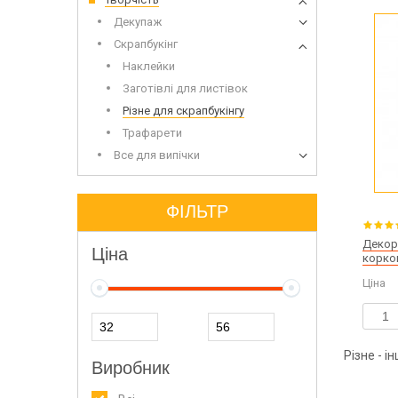
Дерев'
Декупаж
Скрапбукінг
Наклейки
Заготівлі для листівок
Різне для скрапбукінгу
Трафарети
Все для випічки
Сухоцвіти для миловаріння
Інвент
Глітери
Додатк
Іграшки для заливки в мило
ФІЛЬТР
Декор
Ціна
корко
Ціна
Луг дл
Мило з
Різне - і
Виробник