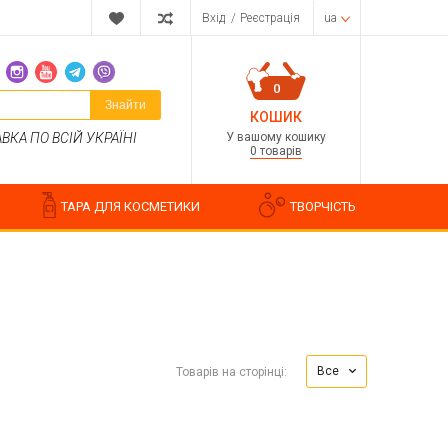
Вхід
/
Реєстрація
ua
0
Знайти
КОШИК
У вашому кошику
КА ПО ВСІЙ УКРАЇНІ
0 товарів
ТАРА ДЛЯ КОСМЕТИКИ
ТВОРЧІСТЬ
Парфумерні композиції
Косметичні ароматизатори
Все
Товарів на сторінці:
Ароматизатори харчові
Водорозчинні запашки