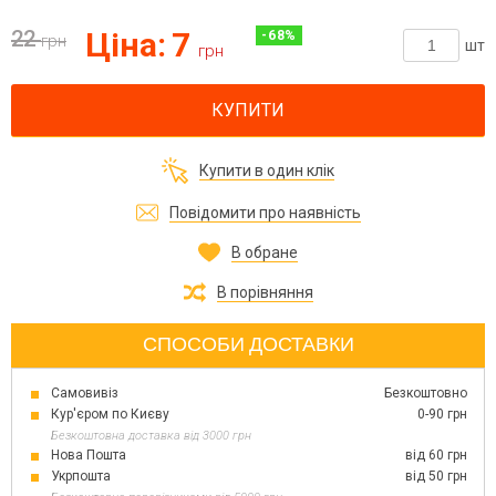
22
Ціна:
7
-
68
%
грн
шт
грн
КУПИТИ
Купити в один клік
Повідомити про наявність
В обране
В порівняння
СПОСОБИ ДОСТАВКИ
Самовивіз
Безкоштовно
Кур'єром по Києву
0-90 грн
Безкоштовна доставка від 3000 грн
Нова Пошта
від 60 грн
Укрпошта
від 50 грн