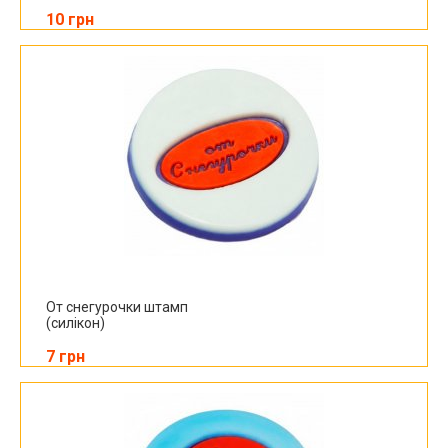
10 грн
От снегурочки штамп
(силікон)
7 грн