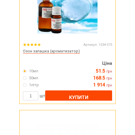
Артикул:
1534-575
Озон запашка (ароматизатор)
Ціна
51.5
10мл
грн
168.5
50мл
грн
1 914
1літр
грн
шт
КУПИТИ