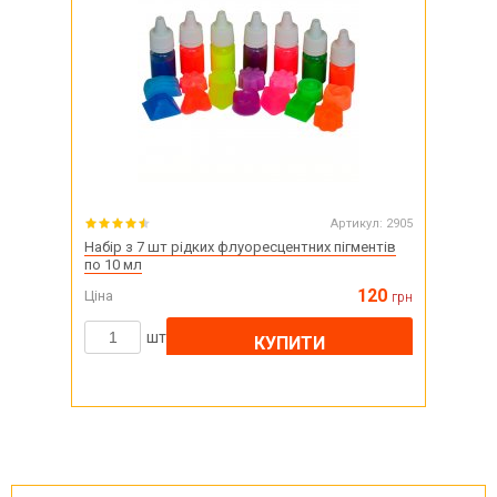
Артикул:
2905
Набір з 7 шт рідких флуоресцентних пігментів
по 10 мл
120
Ціна
грн
шт
КУПИТИ