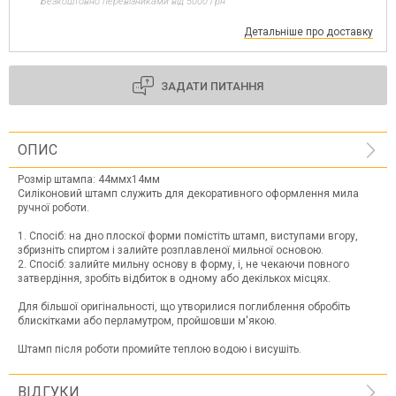
Безкоштовно перевізниками від 5000 грн
Детальніше про доставку
ЗАДАТИ ПИТАННЯ
ОПИС
Розмір штампа: 44ммх14мм
Силіконовий штамп служить для декоративного оформлення мила
ручної роботи.
1. Спосіб: на дно плоскої форми помістіть штамп, виступами вгору,
збризніть спиртом і залийте розплавленої мильної основою.
2. Спосіб: залийте мильну основу в форму, і, не чекаючи повного
затвердіння, зробіть відбиток в одному або декількох місцях.
Для більшої оригінальності, що утворилися поглиблення обробіть
блискітками або перламутром, пройшовши м'якою.
Штамп після роботи промийте теплою водою і висушіть.
ВІДГУКИ