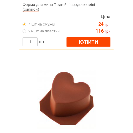
Форма для мила Подвійні сердечки міні
(силікон)
Ціна
24
4 шт на смужці
грн
116
24 шт на пластині
грн
КУПИТИ
шт