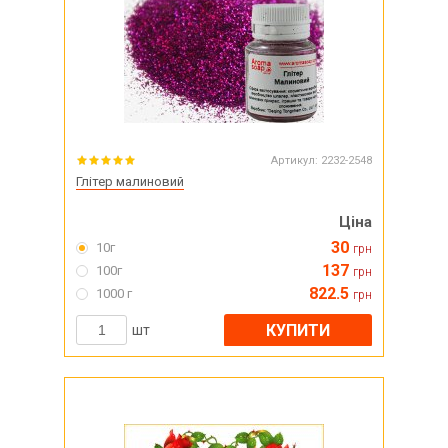
Артикул:
2232-2548
Глітер малиновий
Ціна
30
10г
грн
137
100г
грн
822.5
1000 г
грн
КУПИТИ
шт