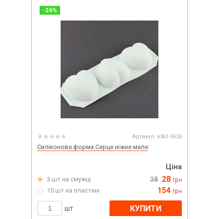
-
26
%
Артикул:
6361-9626
Силіконова форма Серце ніжне мале
Ціна
28
3 шт на смужці
38
грн
154
15 шт на пластині
грн
КУПИТИ
шт