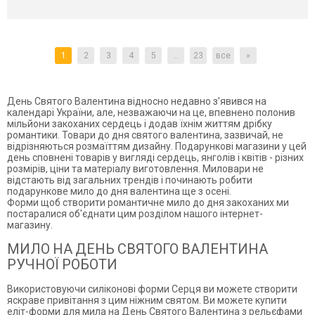
1
2
3
4
5
...
23
все
»
День Святого Валентина відносно недавно з’явився на
календарі
України
, але, незважаючи на це, впевнено полонив
мільйони
закоханих
сердець і додав їхнім життям дрібку
романтики.
Товари до дня святого валентина
, зазвичай, не
відрізняються розмаїттям дизайну.
Подарунков
і магазини у цей
день сповнені
товарів
у вигляді сердець, янголів і квітів - різних
розмірів,
ціни
та матеріалу виготовлення. Миловари не
відстають від загальних трендів і починають робити
подарункове мило до дня валентина
ще з осені.
Форми щоб створити романтичне
мило до дня закоханих
ми
постаралися об'єднати цим розділом нашого
інтернет-
магазину
.
МИЛО НА ДЕНЬ СВЯТОГО ВАЛЕНТИНА
РУЧНОЇ РОБОТИ
Використовуючи силіконові форми Серця ви можете створити
яскраве привітання з цим ніжним святом. Ви можете купити
еліт-форми для мила на День Святого Валентина з рельєфами