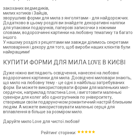
закоханих ведмедиків,
милих котиків і Зайців,
зворушливі форми для мила з янголятами - для найдорожчих.
Додатково в цьому розділі ви знайдете декоративні наліпки
для упаковки подарунків, паперові записочки з ніжними
словами, водорозчинні картинки на любовну тематику та багато
іншого.
У нашому розділі з рецептами ми завжди ділимось секретами
миловаріння і декору для того, щоб вироби наших клієнтів були
найкращими!
КУПИТИ ФОРМИ ДЛЯ МИЛА LOVE В
КИЄВІ
Дуже ніжно виглядають освідчення, нанесені на любовні
водорозчинні картинки для мила. Досвідчені миловари знають,
що мило на любовну тему - це одні з найбільш затребуваних
форм. Ви можете використовувати форми для маленьких мил-
сердечок, наприклад пластина Love, і виготовити маленькі
сувеніри для колег або одногрупників по університету,
створивши своїм подаруночком романтичний настрій близьким
людям. А можете використовувати маленькі серця для
вплавлення в більше за розміром мило.
Даруйте мило Love для чистої любові!
:
Рейтинг сторінки