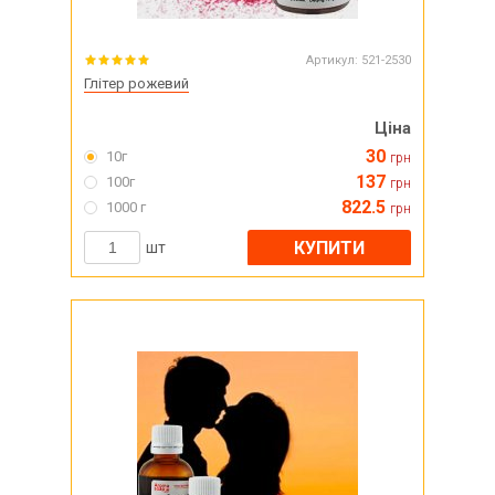
Артикул:
521-2530
Глітер рожевий
Ціна
30
10г
грн
137
100г
грн
822.5
1000 г
грн
КУПИТИ
шт