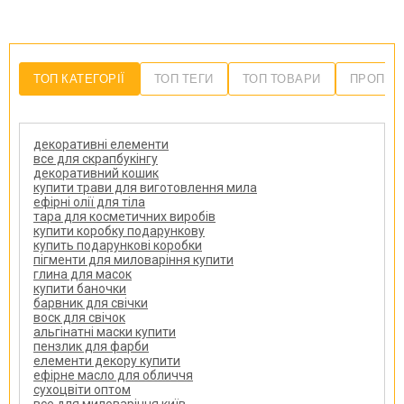
ТОП КАТЕГОРІЇ
ТОП ТЕГИ
ТОП ТОВАРИ
ПРОПОЗ
декоративні елементи
все для скрапбукінгу
декоративний кошик
купити трави для виготовлення мила
ефірні олії для тіла
тара для косметичних виробів
купити коробку подарункову
купить подарункові коробки
пігменти для миловаріння купити
глина для масок
купити баночки
барвник для свічки
воск для свічок
альгінатні маски купити
пензлик для фарби
елементи декору купити
ефірне масло для обличчя
сухоцвіти оптом