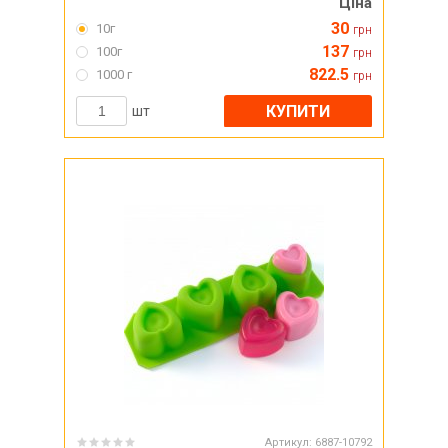
Ціна
30
10г
грн
137
100г
грн
822.5
1000 г
грн
КУПИТИ
шт
Артикул:
6887-10792