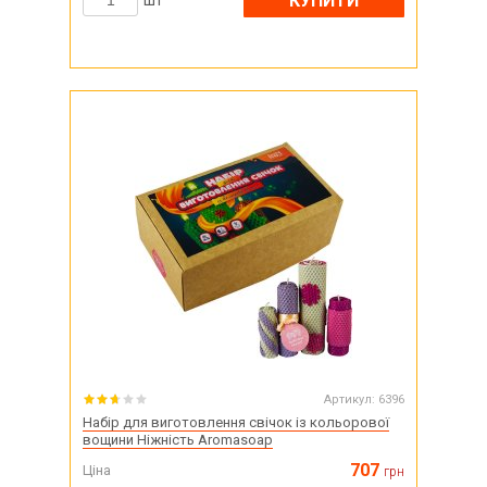
КУПИТИ
шт
Артикул:
6396
Набір для виготовлення свічок із кольорової
вощини Ніжність Aromasoap
707
Ціна
грн