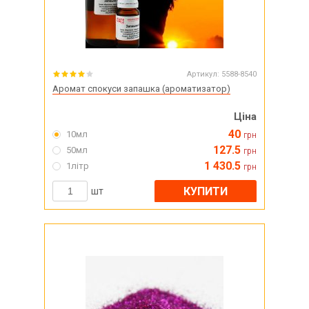
Артикул:
5588-8540
Аромат спокуси запашка (ароматизатор)
Ціна
40
10мл
грн
127.5
50мл
грн
1 430.5
1літр
грн
КУПИТИ
шт