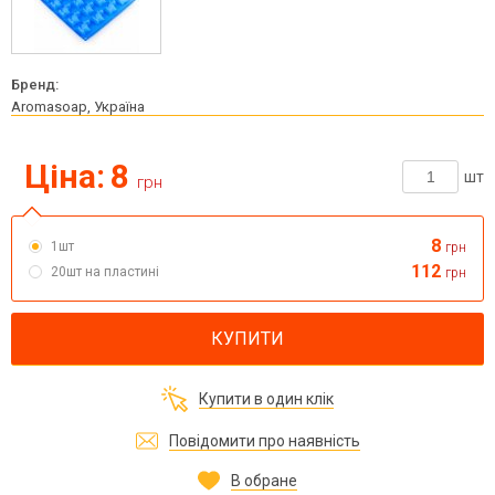
Бренд:
Aromasoap, Україна
Ціна:
8
шт
грн
8
1шт
грн
112
20шт на пластині
грн
КУПИТИ
Купити в один клік
Повідомити про наявність
В обране