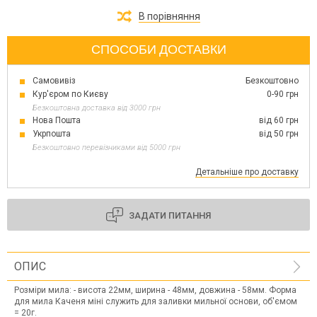
В порівняння
СПОСОБИ ДОСТАВКИ
Самовивіз
Безкоштовно
Кур'єром по Києву
0-90 грн
Безкоштовна доставка від 3000 грн
Нова Пошта
від 60 грн
Укрпошта
від 50 грн
Безкоштовно перевізниками від 5000 грн
Детальніше про доставку
ЗАДАТИ ПИТАННЯ
ОПИС
Розміри мила: - висота 22мм, ширина - 48мм, довжина - 58мм. Форма
для мила Каченя міні служить для заливки мильної основи, об'ємом
= 20г.