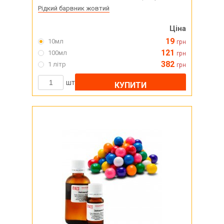
Рідкий барвник жовтий
Ціна
19
10мл
грн
121
100мл
грн
382
1 літр
грн
шт
КУПИТИ