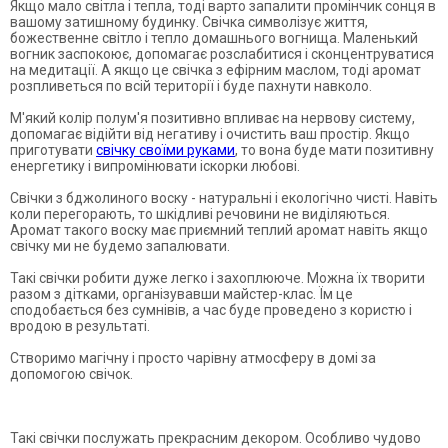
Якщо мало світла і тепла, тоді варто запалити промінчик сонця в
вашому затишному будинку. Свічка символізує життя,
божественне світло і тепло домашнього вогнища. Маленький
вогник заспокоює, допомагає розслабитися і сконцентруватися
на медитації. А якщо це свічка з ефірним маслом, тоді аромат
розпливеться по всій території і буде пахнути навколо.
М'який колір полум'я позитивно впливає на нервову систему,
допомагає відійти від негативу і очистить ваш простір. Якщо
приготувати
свічку своїми руками
, то вона буде мати позитивну
енергетику і випромінювати іскорки любові.
Свічки з бджолиного воску - натуральні і екологічно чисті. Навіть
коли перегорають, то шкідливі речовини не виділяються.
Аромат такого воску має приємний теплий аромат навіть якщо
свічку ми не будемо запалювати.
Такі свічки робити дуже легко і захоплююче. Можна їх творити
разом з дітками, організувавши майстер-клас. Їм це
сподобається без сумнівів, а час буде проведено з користю і
вродою в результаті.
Створимо магічну і просто чарівну атмосферу в домі за
допомогою свічок.
Такі свічки послужать прекрасним декором. Особливо чудово