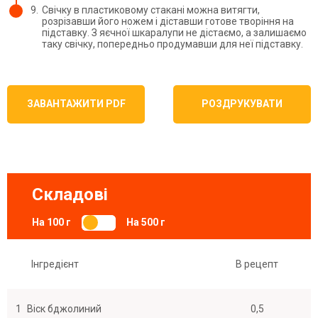
9.
Свічку в пластиковому стакані можна витягти,
розрізавши його ножем і діставши готове творіння на
підставку. З яєчної шкаралупи не дістаємо, а залишаємо
таку свічку, попередньо продумавши для неї підставку.
ЗАВАНТАЖИТИ PDF
РОЗДРУКУВАТИ
Складові
На 100 г
На 500 г
Інгредієнт
В рецепт
1
Віск бджолиний
0,5