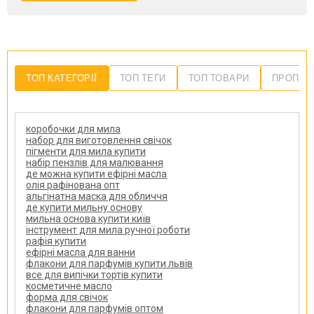
ТОП КАТЕГОРІЇ
ТОП ТЕГИ
ТОП ТОВАРИ
ПРОПОЗ
коробочки для мила
набор для виготовлення свічок
пігменти для мила купити
набір пензлів для малювання
де можна купити ефірні масла
олія рафінована опт
альгінатна маска для обличчя
де купити мильну основу
мильна основа купити київ
інструмент для мила ручної роботи
рафія купити
ефірні масла для ванни
флакони для парфумів купити львів
все для випічки тортів купити
косметичне масло
форма для свічок
флакони для парфумів оптом