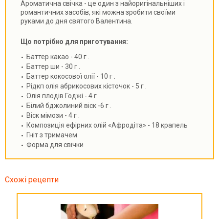
Ароматична свічка - це один з найоригінальніших і
романтичних засобів, які можна зробити своїми
руками до дня святого Валентина.
Що потрібно для приготування:
Баттер какао - 40 г .
Баттер ши - 30 г .
Баттер кокосової олії - 10 г .
Рідкп олія абрикосових кісточок - 5 г .
Олія плодів Годжі - 4 г .
Білий бджолиний віск -6 г .
Віск мімози - 4 г .
Композиція ефірних олій «Афродіта» - 18 крапель
Гніт з тримачем
Форма для свічки
Схожі рецепти