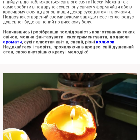
підійдуть до наближається світлого свята Пасхи. Можна так
само зробити в подарунок сувенірну свічку у формі яйця або в
красивому склянці доповнивши декор сухоцвітом і гілочками.
Подарунок створений своїми руками завжди несе тепло, радує
душевно і буде оцінений по високому балу.
Навчившись і розібравши послідовність приготування таких
свічок, можна фантазувати і експериментувати, додаючи
аромати
, сухі пелюстки квітів, спеції, різні
кольори
.
Надихайтеся і творіть, проявляючи в процесі свій душевний
стан, свою внутрішню красу і мелодію!