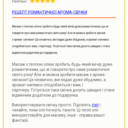
Рейтинг:
РЕЦЕПТ РОМАНТИЧНОЇ АРОМА-СВІЧКИ
Масаж з теплою олією зробить будь-який вечір дуже романтичним, що ж
говорити про саме романтичне свято року! Але ж можна зробити масаж
з арома -свічкою! Це незвично, виглядає дуже збудливо, а аромат напевно
сподобається і вам, і партнеру. Готується така свічка досить швидко і стане
відмінним додатком до подарунка.
Масаж з теплою олією зробить будь-який вечір дуже
романтичним, що ж говорити про саме романтичне
свято року! Але ж можна зробити масаж з арома -
свічкою! Це незвично, виглядає дуже збудливо, а
аромат напевно сподобається і вам, і
партнеру. Готується така свічка досить швидко і стане
відмінним додатком до подарунка.
Використовувати свічку просто. Підпаліть
ґніт
і
чекайте, поки олії почнуть танути. Ці теплі олії
використовуйте для масажу, інше - справа вашої
фантазії.