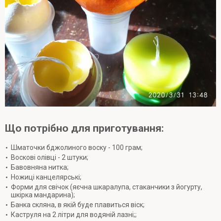
Що потрібно для приготування:
Шматочки бджолиного воску - 100 грам;
Воскові олівці - 2 штуки;
Бавовняна нитка;
Ножиці канцелярські;
Форми для свічок (яєчна шкаралупа, стаканчики з йогурту,
шкірка мандарина);
Банка скляна, в якій буде плавиться віск;
Каструля на 2 літри для водяній лазні;;