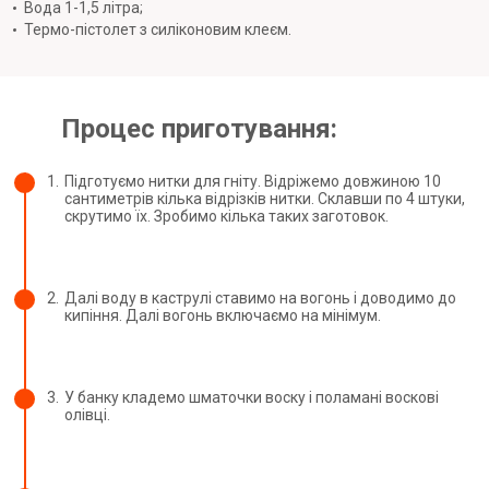
Вода 1-1,5 літра;
Термо-пістолет з силіконовим клеєм.
Процес приготування:
1.
Підготуємо нитки для гніту. Відріжемо довжиною 10
сантиметрів кілька відрізків нитки. Склавши по 4 штуки,
скрутимо їх. Зробимо кілька таких заготовок.
2.
Далі воду в каструлі ставимо на вогонь і доводимо до
кипіння. Далі вогонь включаємо на мінімум.
3.
У банку кладемо шматочки воску і поламані воскові
олівці.