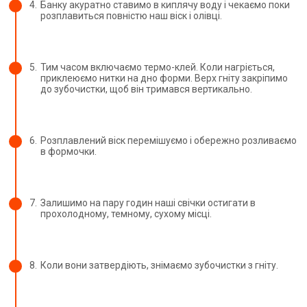
4.
Банку акуратно ставимо в киплячу воду і чекаємо поки
розплавиться повністю наш віск і олівці.
5.
Тим часом включаємо термо-клей. Коли нагріється,
приклеюємо нитки на дно форми. Верх гніту закріпимо
до зубочистки, щоб він тримався вертикально.
6.
Розплавлений віск перемішуємо і обережно розливаємо
в формочки.
7.
Залишимо на пару годин наші свічки остигати в
прохолодному, темному, сухому місці.
8.
Коли вони затвердіють, знімаємо зубочистки з гніту.