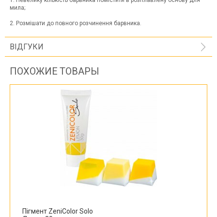
1. Невелику кількість барвника помістити в розплавлену основу для
мила;
2. Розмішати до повного розчинення барвника.
ВІДГУКИ
ПОХОЖИЕ ТОВАРЫ
Пігмент ZeniColor Solo