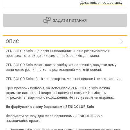
Детальніше про доставку
ЗАДАТИ ПИТАННЯ
ОПИС
ZENICOLOR Solo - це серія інноваційних, що не розпливаються,
прозорих, готових до використання барвників для мила.
ZENICOLOR Solo мають пастоподібну консистенцію, завдяки чому
вони легко розчиняються в розплавленій мильній основі.
ZENICOLOR Solo зберігає прозорість мильної основи і не розтікається.
Крім прозорих кольорів, за допомогою ZENICOLOR Solo можна
отримати пастельні і непрозорі насичені кольори.Не містять
інгредієнтів тваринного походження. Не тестувався на тваринах.
Як фарбувати основу барвниками ZENICOLOR Solo
Фарбувати основу для мила барвниками ZENICOLOR Solo
надзвичайно просто: